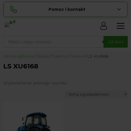
Pomoc i kontakt
0
Skontaktuj się z nami:
Wyszukiwarka
Lucyna
produktów
SZUKAJ
pokaż numer
729 856 ...
Sylwia
Strona główna
Sklep
Traktory
Nowe
LS XU6168
pokaż numer
534 853 ...
LS XU6168
zamowienia@ ...
pokaż e-mail
biuro@ ...
pokaż e-mail
Wyświetlanie jednego wyniku
Biuro obsługi klienta czynne Pn-Sb: 8:00 – 20:00