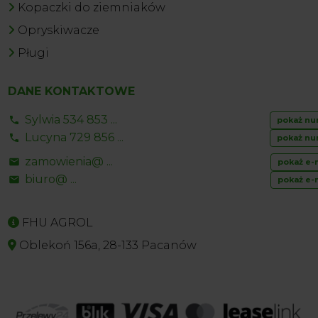
Kopaczki do ziemniaków
Opryskiwacze
Pługi
DANE KONTAKTOWE
Sylwia 534 853 ...
pokaż nu
Lucyna 729 856 ...
pokaż nu
zamowienia@ ...
pokaż e-
biuro@ ...
pokaż e-
FHU AGROL
Oblekoń 156a, 28-133 Pacanów