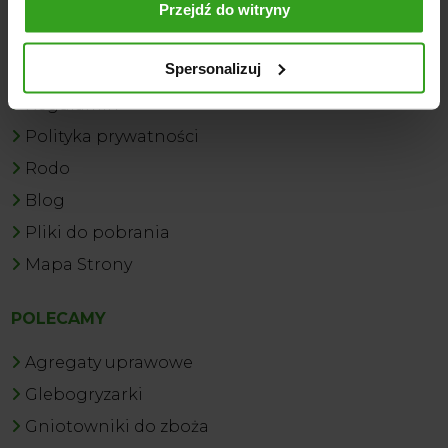
doskonałym wyborem dla rolników, którzy cenią
Kontakt
Przejdź do witryny
bezpieczeństwo i precyzję.
INFORMACJE
Spersonalizuj
Regulamin
Polityka prywatności
Rodo
Blog
Pliki do pobrania
Mapa Strony
POLECAMY
Agregaty uprawowe
Glebogryzarki
Gniotowniki do zboża