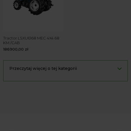
Tractor LSXU6168 MEC 4X4 68
KM /CAB
186900,00
zł
Przeczytaj więcej o tej kategorii
LS Tractor Seria XU – Wysoka
Wydajność i Komfort dla
Wielkich Gospodarstw
LS XU6168: Siła i Innowacyjność dla
Nowoczesnego Rolnictwa
Ciągniki LS Tractor serii XU
oferują rozwiązania idealne
dla dużych gospodarstw. Model
LS XU6168
wykorzystuje
technologie, które minimalizują zużycie paliwa i zwiększają
efektywność pracy.