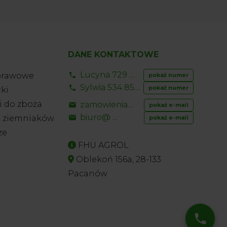
DANE KONTAKTOWE
Lucyna 729 856 ...
prawowe
pokaż numer
Sylwia 534 853 ...
pokaż numer
ki
 do zboża
zamowienia@ ...
pokaż e-mail
biuro@ ...
o ziemniaków
pokaż e-mail
ze
FHU AGROL
Oblekoń 156a, 28-133
Pacanów