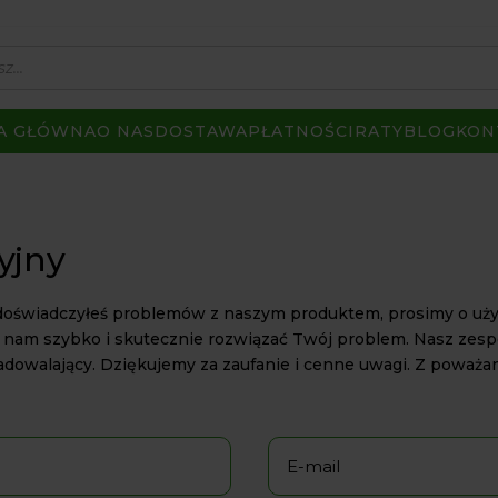
A GŁÓWNA
O NAS
DOSTAWA
PŁATNOŚCI
RATY
BLOG
KON
yjny
doświadczyłeś problemów z naszym produktem, prosimy o użyci
 nam szybko i skutecznie rozwiązać Twój problem. Nasz zespół
adowalający. Dziękujemy za zaufanie i cenne uwagi. Z poważan