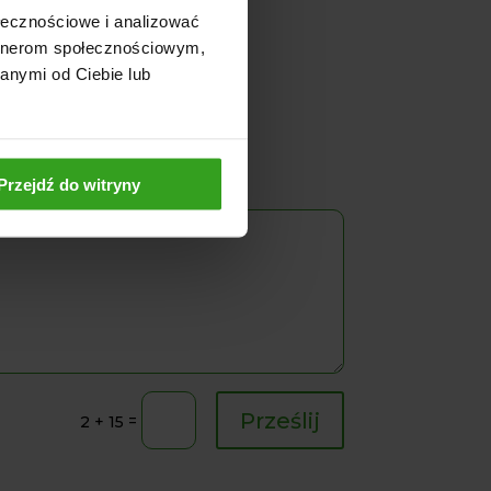
ołecznościowe i analizować
artnerom społecznościowym,
anymi od Ciebie lub
Przejdź do witryny
Prześlij
=
2 + 15