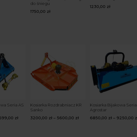
do śniegu
1230,00
zł
1750,00
zł
owa Seria AS
Kosiarka Rozdrabniacz KR
Kosiarka Bijakowa Seri
Sanko
Agrostar
699,00
zł
3200,00
zł
–
5600,00
zł
6850,00
zł
–
9250,00
z