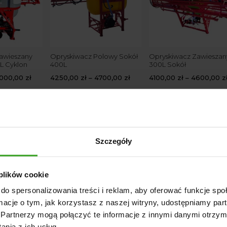
awieszany
Opryskiwacz Polowy Sokół
Opryskiwacz Zawieszan
 Cyklon
400L
300L Sokół
000,00
zł
4250,00
zł
–
4700,00
zł
4100,00
zł
–
4600,00
z
CZE CZOŁOWE
Szczegóły
 plików cookie
do spersonalizowania treści i reklam, aby oferować funkcje sp
ormacje o tym, jak korzystasz z naszej witryny, udostępniamy p
Partnerzy mogą połączyć te informacje z innymi danymi otrzym
nia z ich usług.