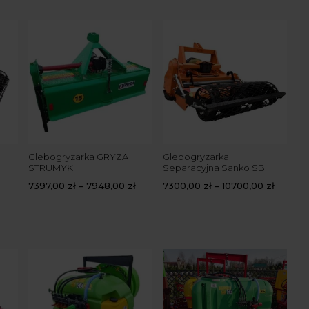
Glebogryzarka GRYZA
Glebogryzarka
Gl
STRUMYK
Separacyjna Sanko SB
Se
4F
7397,00
zł
–
7948,00
zł
7300,00
zł
–
10700,00
zł
10