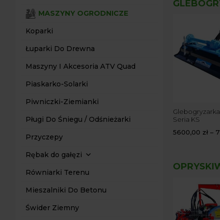
GLEBOGR
MASZYNY OGRODNICZE
Koparki
Łuparki Do Drewna
Maszyny I Akcesoria ATV Quad
Piaskarko-Solarki
Piwniczki-Ziemianki
gryzarka
Glebogryzarka
Glebogryzarka
Pługi Do Śniegu / Odśnieżarki
acyjna Agrostar
Separacyjna SBZ 4Farmer
Seria KS
z Siewnikiem
,00
zł
–
10690,00
zł
5600,00
zł
–
7
Przyczepy
9190,00
zł
–
14390,00
zł
Rębak do gałęzi
OPRYSKI
Równiarki Terenu
Mieszalniki Do Betonu
Świder Ziemny