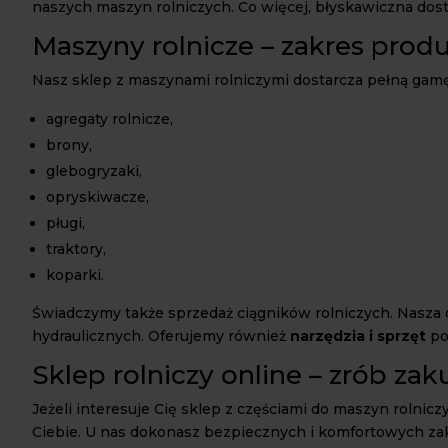
naszych maszyn rolniczych. Co więcej, błyskawiczna dost
Maszyny rolnicze – zakres pro
Nasz sklep z maszynami rolniczymi dostarcza pełną gamę
agregaty rolnicze,
brony,
glebogryzaki,
opryskiwacze,
pługi,
traktory,
koparki.
Świadczymy także sprzedaż ciągników rolniczych. Nasza ofe
hydraulicznych. Oferujemy również
narzędzia i sprzęt
po
Sklep rolniczy online – zrób zak
Jeżeli interesuje Cię sklep z częściami do maszyn rolnicz
Ciebie. U nas dokonasz bezpiecznych i komfortowych za