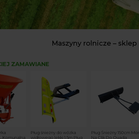
Maszyny rolnicze – sklep 
CIEJ ZAMAWIANE
rka
Pług śnieżny do wózka
Pług Śnieżny 150cm Mo
L Komunalna
widłowego lekki 1,5m Pług
Na Clik Do Quada