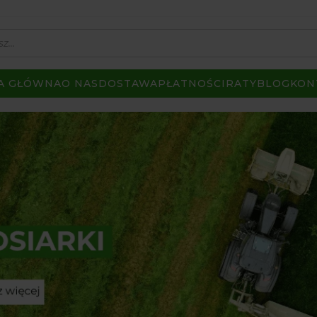
A GŁÓWNA
O NAS
DOSTAWA
PŁATNOŚCI
RATY
BLOG
KON