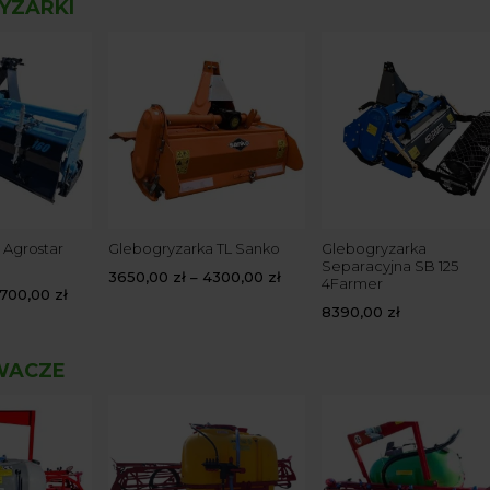
YZARKI
 Agrostar
Glebogryzarka TL Sanko
Glebogryzarka
Separacyjna SB 125
3650,00
zł
–
4300,00
zł
4Farmer
700,00
zł
8390,00
zł
WACZE