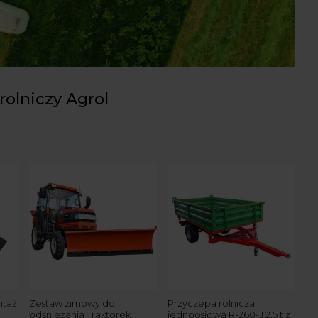
rolniczy Agrol
ntaż
Zestaw zimowy do
Przyczepa rolnicza
Ze
odśnieżania Traktorek
jednoosiowa R-260-J 2,5 t z
22