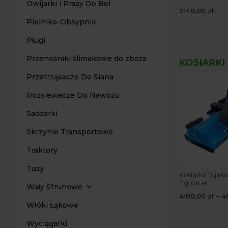
Owijarki i Prasy Do Bel
NIEGU PROSTY 140
WOM
2148,00
zł
1,00
zł
6200,00
zł
Pielniko-Obsypnik
Pługi
Przenośniki ślimakowe do zboża
KOSIARKI
Przetrząsacze Do Siana
Rozsiewacze Do Nawozu
Sadzarki
Skrzynie Transportowe
Traktory
Tuzy
rka Bijakowa Sanko VF
Kosiarka Bijakowa FMS-140
Kosiarka Bijak
Remet CNC
Agrostar
Wały Strunowe
,00
zł
–
7000,00
zł
6199,00
zł
4100,00
zł
–
4
Włóki Łąkowe
Wyciągarki