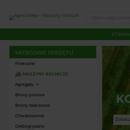
Wyszukiwarka
produktów
STRON
KATEGORIE SPRZĘTU
Polecane
MASZYNY ROLNICZE
Agregaty
Brony polowe
Brony talerzowe
Chwastownik
Glebogryzarki