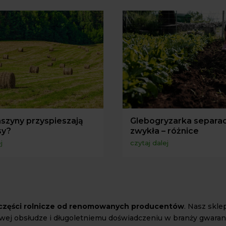
szyny przyspieszają
Glebogryzarka separac
sy?
zwykła – różnice
j
czytaj dalej
i części rolnicze od renomowanych producentów
. Nasz skle
owej obsłudze i długoletniemu doświadczeniu w branży gwara