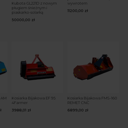
Kubota GL221D z nowym
wywrotem
Pł
pługiem śnieżnym i
Pi
11200,00
zł
piaskarko-solarką
5
50000,00
zł
a AM
Kosiarka Bijakowa EF 95
Kosiarka Bijakowa FMS-160
Ko
4Farmer
REMET CNC
4F
ł
3988,01
zł
6899,00
zł
47