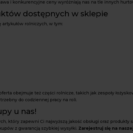
awa i konkurencyjne ceny wyróżniają nas na tle innych hurto
duktów dostępnych w sklepie
 artykułów rolniczych, w tym:
rta obejmuje też części rolnicze, takich jak zespoły łożyskow
trzebny do codziennej pracy na roli.
upy u nas!
ych, który zapewni Ci najwyższą jakość obsługi oraz produkty s
kupów z gwarancją szybkiej wysyłki.
Zarejestruj się na nasze