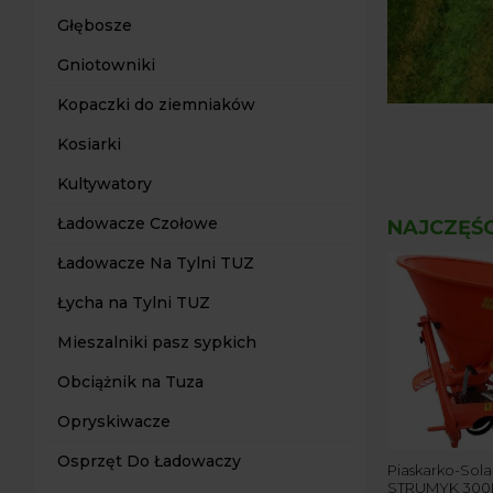
Głębosze
Gniotowniki
Kopaczki do ziemniaków
Kosiarki
Kultywatory
Ładowacze Czołowe
NAJCZĘŚ
Ładowacze Na Tylni TUZ
Łycha na Tylni TUZ
Mieszalniki pasz sypkich
Obciążnik na Tuza
Opryskiwacze
Osprzęt Do Ładowaczy
or LS XJ25 mec 4x4-
Łuparka Hydrauliczna
Piaskarko-Sola
 KM/JND/CAB+ PŁUG
Pionowa 20 t na Wałek
STRUMYK 300