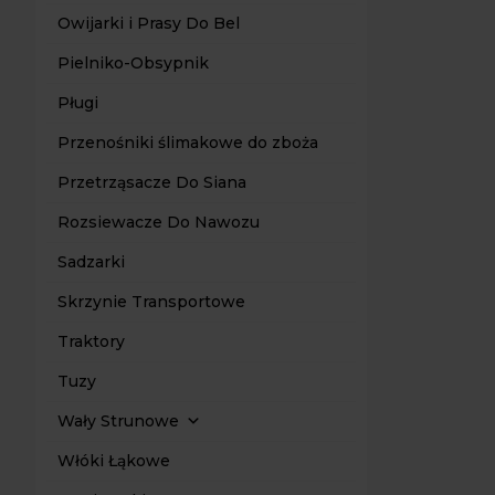
Owijarki i Prasy Do Bel
Dostę
Pielniko-Obsypnik
Zbiorniki t
200 L
z pom
aż 4-metrow
Pługi
konkretne 
Przenośniki ślimakowe do zboża
Przetrząsacze Do Siana
Rozsiewacze Do Nawozu
Sadzarki
Skrzynie Transportowe
Traktory
Tuzy
Wały Strunowe
Włóki Łąkowe