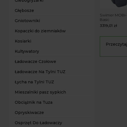
Glebogryzarki
Głębosze
Swimer MOBI-
Basic
Gniotowniki
3319,01
zł
Kopaczki do ziemniaków
Kosiarki
Przeczytaj
Kultywatory
Dysponując
olej napędo
Ładowacze Czołowe
osób prowa
a także wie
Ładowacze Na Tylni TUZ
Umożl
Łycha na Tylni TUZ
Posiadanie
wypadek, ki
Mieszalniki pasz sypkich
co w przypa
Są wy
Obciążnik na Tuza
Zbiorniki m
Opryskiwacze
tankowanie 
komfort uży
Osprzęt Do Ładowaczy
uniemożliw