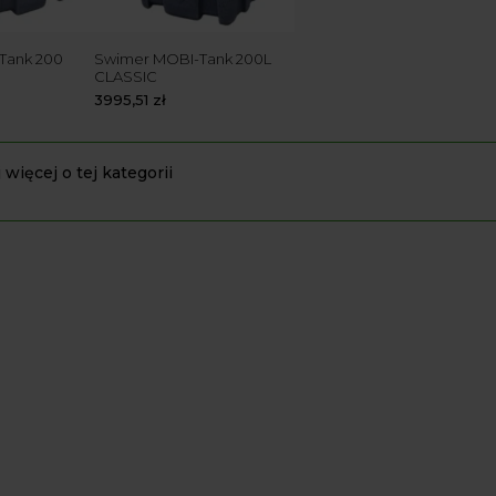
Tank 200
Swimer MOBI-Tank 200L
CLASSIC
3995,51
zł
 więcej o tej kategorii
 maszynami rolniczymi, warto zainwestować w mobilny zbiornik na O
wy na użytek własny. Wystarczy umieścić go na przyczepce lub w busi
dzących inny rodzaj działalności aniżeli rolnicza. Można wykorzyst
lu innych maszyn na olej napędowy.
iwiają tankowanie zawsze, kiedy 
 mobilnego zbiornika na ON pozwala zabrać ze sobą paliwo wyjeżdżaj
edy go zabranie, można zatankować pojazd bez konieczności udania si
dku prowadzenia własnej działalności jest niezwykle istotne.
godne i bezpieczne w użytkowan
obilne na ON są wyposażone w pompę, a także pistolet. Najlepiej, ab
jest bardzo wygodne. Właśnie takie zbiorniki mobilne na ON posiada
tkowania, są też bardzo bezpieczne. Mają szczelną pokrywę zamykaną 
ia do niego dostęp osobom postronnym.