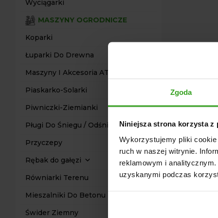
Wyciągarki
MASZYNY OGRODNICZE
Koparki
Łuparki Do Drewna
Maszyny I Akcesoria ATV Quad
Piaskarko-Solarki
Zgoda
Piwniczki-Ziemianki
Niniejsza strona korzysta z
Pługi Do Śniegu / Odśnieżarki
Wykorzystujemy pliki cookie 
Przyczepy
ruch w naszej witrynie. Inf
Rębak do gałęzi
reklamowym i analitycznym. 
uzyskanymi podczas korzysta
Równiarki Terenu
Mieszalniki Do Betonu
Świder Ziemny