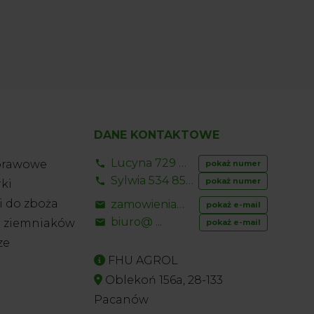
DANE KONTAKTOWE
Lucyna 729 856 ...
prawowe
pokaż numer
Sylwia 534 853 ...
pokaż numer
ki
 do zboża
zamowienia@ ...
pokaż e-mail
biuro@ ...
o ziemniaków
pokaż e-mail
ze
FHU AGROL
Oblekoń 156a, 28-133
Pacanów