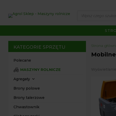
Wyszukiwarka
produktów
STR
Strona główn
KATEGORIE SPRZĘTU
Mobilne
Polecane
Wyświetlanie
MASZYNY ROLNICZE
Agregaty
Brony polowe
Brony talerzowe
Chwastownik