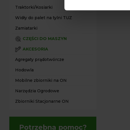
Traktorki/Kosiarki
Widły do palet na tylni TUZ
Zamiatarki
CZĘŚCI DO MASZYN
AKCESORIA
Agregaty prądotwórcze
Hodowla
Mobilne zbiorniki na ON
Narzędzia Ogrodowe
Zbiorniki Stacjonarne ON
Potrzebna pomoc?