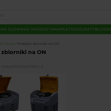
ONA GŁÓWNA
O NAS
DOSTAWA
PŁATNOŚCI
RATY
BLOG
K
a
Sklep
Mobilne zbiorniki na ON
 zbiorniki na ON
Posortowane
 wszystkich wyników: 2
według
popularności