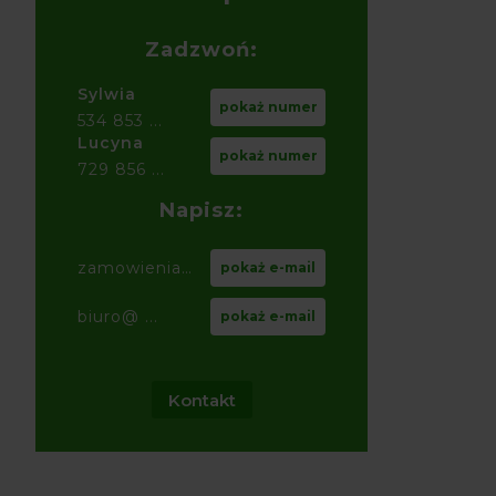
Zadzwoń:
Sylwia
pokaż numer
534 853 ...
Lucyna
pokaż numer
729 856 ...
Napisz:
zamowienia@ ...
pokaż e-mail
biuro@ ...
pokaż e-mail
Kontakt