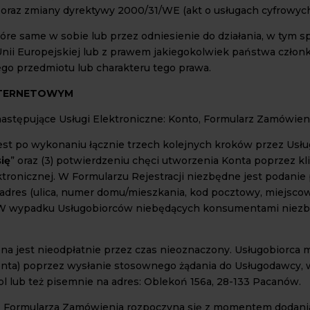
oraz zmiany dyrektywy 2000/31/WE (akt o usługach cyfrowych) (
tóre same w sobie lub przez odniesienie do działania, w tym 
Unii Europejskiej lub z prawem jakiegokolwiek państwa człon
ego przedmiotu lub charakteru tego prawa.
INTERNETOWYM
astępujące Usługi Elektroniczne: Konto, Formularz Zamówieni
 jest po wykonaniu łącznie trzech kolejnych kroków przez Usłu
się
” oraz (3) potwierdzeniu chęci utworzenia Konta poprzez kl
tronicznej. W Formularzu Rejestracji niezbędne jest podani
 adres (ulica, numer domu/mieszkania, kod pocztowy, miejscowoś
 W wypadku Usługobiorców niebędących konsumentami niezbęd
zona jest nieodpłatnie przez czas nieoznaczony. Usługobiorca 
 Konta) poprzez wysłanie stosownego żądania do Usługodawcy,
pl lub też pisemnie na adres: Oblekoń 156a, 28-133 Pacanów.
e z Formularza Zamówienia rozpoczyna się z momentem dodani