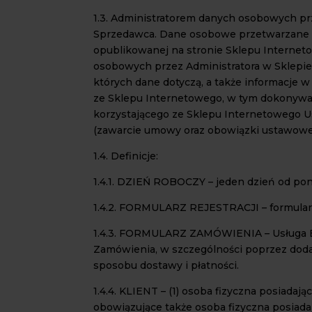
1.3. Administratorem danych osobowych pr
Sprzedawca. Dane osobowe przetwarzane są
opublikowanej na stronie Sklepu Internet
osobowych przez Administratora w Sklepie
których dane dotyczą, a także informacje 
ze Sklepu Internetowego, w tym dokonywa
korzystającego ze Sklepu Internetowego U
(zawarcie umowy oraz obowiązki ustawowe
1.4. Definicje:
1.4.1. DZIEŃ ROBOCZY – jeden dzień od pon
1.4.2. FORMULARZ REJESTRACJI – formular
1.4.3. FORMULARZ ZAMÓWIENIA – Usługa Ele
Zamówienia, w szczególności poprzez dod
sposobu dostawy i płatności.
1.4.4. KLIENT – (1) osoba fizyczna posiad
obowiązujące także osoba fizyczna posiada