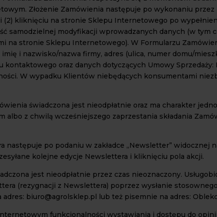
etowym. Złożenie Zamówienia następuje po wykonaniu przez 
i (2) kliknięciu na stronie Sklepu Internetowego po wypełnie
ość samodzielnej modyfikacji wprowadzanych danych (w tym c
i na stronie Sklepu Internetowego). W Formularzu Zamówieni
imię i nazwisko/nazwa firmy, adres (ulica, numer domu/mieszk
nu kontaktowego oraz danych dotyczących Umowy Sprzedaży: Pr
ności. W wypadku Klientów niebędących konsumentami niezbę
mówienia świadczona jest nieodpłatnie oraz ma charakter jedn
m albo z chwilą wcześniejszego zaprzestania składania Zamó
tera następuje po podaniu w zakładce „Newsletter” widocznej 
zesyłane kolejne edycje Newslettera i kliknięciu pola akcji.
wiadczona jest nieodpłatnie przez czas nieoznaczony. Usługobi
ttera (rezygnacji z Newslettera) poprzez wysłanie stosowneg
 adres: biuro@agrolsklep.pl lub też pisemnie na adres: Oblek
Internetowym funkcjonalności wystawiania i dostępu do opinii