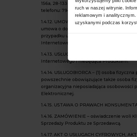
Wykorzystujemy pliki cookie 
156a, 28-133 Pacanów, NIP 6551910913, RE
ruch w naszej witrynie. Inf
telefonu: 794531666, 729856829, 579647446
reklamowym i analitycznym. 
1.4.12. UMOWA SPRZEDAŻY – umowa sprzeda
uzyskanymi podczas korzysta
umowa o dostarczanie Produktu (w przypadk
przypadku usługi innej niż cyfrowa oraz 
Internetowego.
1.4.13. USŁUGA ELEKTRONICZNA – usługa ś
Internetowego i niebędąca Produktem.
1.4.14. USŁUGOBIORCA – (1) osoba fizyczna
powszechnie obowiązujące także osoba fizy
organizacyjna nieposiadająca osobowości p
Elektronicznej.
1.4.15. USTAWA O PRAWACH KONSUMENTA – u
1.4.16. ZAMÓWIENIE – oświadczenie woli K
Sprzedaży Produktu ze Sprzedawcą.
1.4.17. AKT O USŁUGACH CYFROWYCH, AKT – 