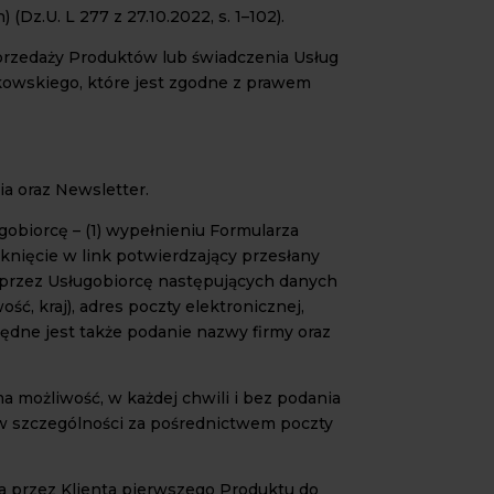
Dz.U. L 277 z 27.10.2022, s. 1–102).
sprzedaży Produktów lub świadczenia Usług
kowskiego, które jest zgodne z prawem
a oraz Newsletter.
gobiorcę – (1) wypełnieniu Formularza
iknięcie w link potwierdzający przesłany
e przez Usługobiorcę następujących danych
ć, kraj), adres poczty elektronicznej,
ne jest także podanie nazwy firmy oraz
ma możliwość, w każdej chwili i bez podania
 w szczególności za pośrednictwem poczty
a przez Klienta pierwszego Produktu do