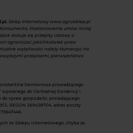
.pl
.
Sklep Internetowy www.agrolsklep.pl
h Konsumenta. Postanowienia umów mniej
ce stosuje się przepisy Ustawy o
ani ograniczać jakichkolwiek praw
tualne wątpliwości należy tłumaczyć na
powyższymi przepisami, pierwszeństwo
 Konstantina Siemionowa prowadzącego
isanego do Centralnej Ewidencji i
o do spraw gospodarki, posiadającego:
10913, REGON 369438704, adres poczty
579647446.
cych ze Sklepu Internetowego, chyba że