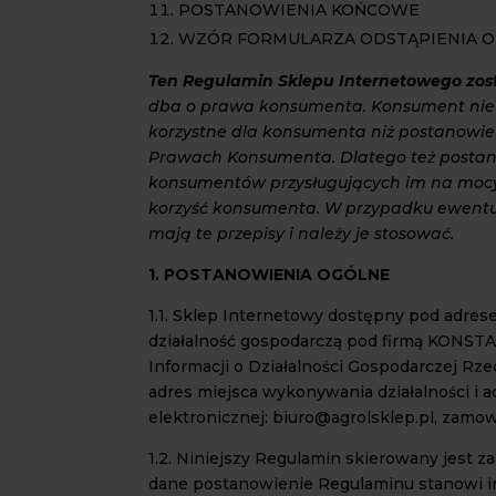
POSTANOWIENIA KOŃCOWE
WZÓR FORMULARZA ODSTĄPIENIA 
Ten
Regulamin Sklepu Internetowego
zos
dba o prawa konsumenta. Konsument nie
korzystne dla konsumenta niż postanowie
Prawach Konsumenta. Dlatego też postano
konsumentów przysługujących im na mocy
korzyść konsumenta. W przypadku ewentua
mają te przepisy i należy je stosować.
1. POSTANOWIENIA OGÓLNE
1.1. Sklep Internetowy dostępny pod adr
działalność gospodarczą pod firmą KON
Informacji o Działalności Gospodarczej Rz
adres miejsca wykonywania działalności i
elektronicznej: biuro@agrolsklep.pl, zamo
1.2. Niniejszy Regulamin skierowany jest 
dane postanowienie Regulaminu stanowi in