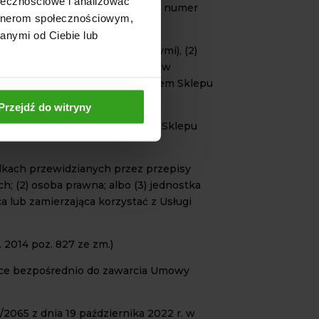
ołecznościowe i analizować
ep.pl, zamowienia@agrolsklep.pl numer
artnerom społecznościowym,
anymi od Ciebie lub
homych z elementami cyfrowymi), (2)
nie lub korzystanie z Produktu (w
em a Sprzedawcą za pośrednictwem Sklepu
Przejdź do witryny
Usługobiorcy za pośrednictwem Sklepu
adkach przewidzianych przez przepisy
; (2) osoba prawna; albo (3) jednostka
a lub zamierzająca korzystać z Usługi
2014 poz. 827 ze zm.)
jące bezpośrednio do zawarcia Umowy
065 z dnia 19 października 2022 r. w