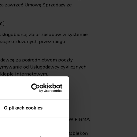
erza zawrzeć Umowę Sprzedaży ze
.).
 Usługobiorcę zbiór zasobów w systemie
acje o złożonych przez niego
godawcę za pośrednictwem poczty
rzymywanie od Usługodawcy cyklicznych
Sklepie Internetowym.
.
O plikach cookies
w.agrolsklep.pl.
pod firmą KONSTANTIN SIEMIONOW FIRMA
ej Rzeczypospolitej Polskiej
iałalności i adres do doręczeń: Oblekoń