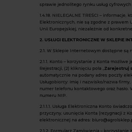
sprawie jednolitego rynku usług cyfrowych 
1.4.18. NIELEGALNE TREŚCI – informacje, k
Elektronicznych, nie są zgodne z prawem 
Unii Europejskiej, niezależnie od konkretn
2. USŁUGI ELEKTRONICZNE W SKLEPIE 
2.1. W Sklepie Internetowym dostępne są n
2.1.1. Konto – korzystanie z Konta możliwe
Rejestracji, (2) kliknięciu pola „
Zarejestruj 
automatycznie na podany adres poczty elek
Usługobiorcy: imię i nazwisko/nazwa firmy,
numer telefonu kontaktowego oraz hasło.
numeru NIP.
2.1.1.1. Usługa Elektroniczna Konto świadc
przyczyny, usunięcia Konta (rezygnacji z
elektronicznej na adres: biuro@agrolsklep.
2.1.2. Formularz Zamówienia – korzystani