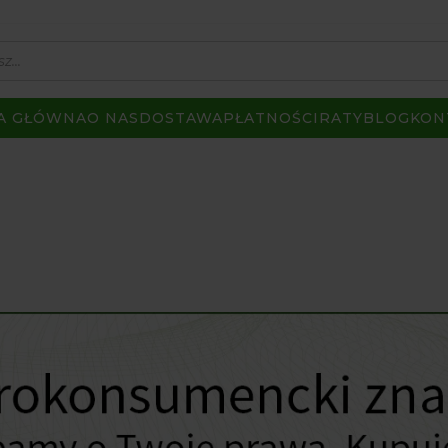
A GŁÓWNA
O NAS
DOSTAWA
PŁATNOŚCI
RATY
BLOG
KON