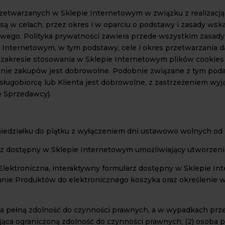
zetwarzanych w Sklepie Internetowym w związku z realizacją
 w celach, przez okres i w oparciu o podstawy i zasady ws
owego. Polityka prywatności zawiera przede wszystkim zasad
 Internetowym, w tym podstawy, cele i okres przetwarzania 
w zakresie stosowania w Sklepie Internetowym plików cookies 
nie zakupów jest dobrowolne. Podobnie związane z tym pod
sługobiorcę lub Klienta jest dobrowolne, z zastrzeżeniem wy
 Sprzedawcy).
iedziałku do piątku z wyłączeniem dni ustawowo wolnych od 
z dostępny w Sklepie Internetowym umożliwiający utworzeni
ktroniczna, interaktywny formularz dostępny w Sklepie Int
anie Produktów do elektronicznego koszyka oraz określeni
ająca pełną zdolność do czynności prawnych, a w wypadkach p
jąca ograniczoną zdolność do czynności prawnych; (2) osoba p