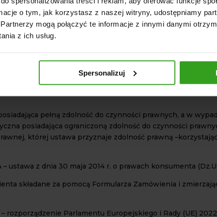
do spersonalizowania treści i reklam, aby oferować funkcje sp
GON 369438704, adres poczty elektronicznej: biuro@agrolskl
ormacje o tym, jak korzystasz z naszej witryny, udostępniamy p
.
Partnerzy mogą połączyć te informacje z innymi danymi otrzym
ży Produktu (w przypadku rzeczy ruchomych oraz rzeczy ruc
nia z ich usług.
u treści cyfrowej lub usługi cyfrowej), (3) umowa o świadcze
pozostałych Produktów) zawierana albo zawarta między Klient
Spersonalizuj
wiadczona drogą elektroniczną przez Usługodawcę na rzecz 
 posiadająca pełną zdolność do czynności prawnych, a w wyp
czna posiadająca ograniczoną zdolność do czynności prawnych
rawnej, której ustawa przyznaje zdolność prawną –korzystając
stawa z dnia 30 maja 2014 r. o prawach konsumenta (Dz.U. 
lienta składane za pomocą Formularza Zamówienia i zmierza
rozporządzenie Parlamentu Europejskiego i Rady (UE) 2022/2