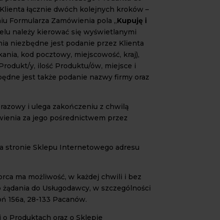
Klienta łącznie dwóch kolejnych kroków –
niu Formularza Zamówienia pola „
Kupuję i
elu należy kierować się wyświetlanymi
a niezbędne jest podanie przez Klienta
ania, kod pocztowy, miejscowość, kraj),
odukt/y, ilość Produktu/ów, miejsce i
dne jest także podanie nazwy firmy oraz
orazowy i ulega zakończeniu z chwilą
wienia za jego pośrednictwem przez
na stronie Sklepu Internetowego adresu
orca ma możliwość, w każdej chwili i bez
o żądania do Usługodawcy, w szczególności
oń 156a, 28-133 Pacanów.
 o Produktach oraz o Sklepie