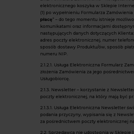
elektronicznego koszyka w Sklepie Intern
(1) po wypełnieniu Formularza Zamówienia 
płacę
” – do tego momentu istnieje możliw
komunikatami oraz informacjami dostępnym
następujących danych dotyczących Klienta: 
adres poczty elektronicznej, numer telefo
sposób dostawy Produktu/ów, sposób płat
numeru NIP.
2.1.2.1. Usługa Elektroniczna Formularz Za
złożenia Zamówienia za jego pośrednictwe
Usługobiorcę.
2.1.3. Newsletter – korzystanie z Newslet
poczty elektronicznej, na który mają być pr
2.1.3.1. Usługa Elektroniczna Newsletter ś
podania przyczyny, wypisania się z Newsle
za pośrednictwem poczty elektronicznej na
2.2. Sprzedawca nie udostępnia w Sklepie 