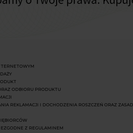
 INTERNETOWYM
EDAŻY
RODUKT
 ORAZ ODBIORU PRODUKTU
MACJI
IA REKLAMACJI I DOCHODZENIA ROSZCZEŃ ORAZ ZASA
SIĘBIORCÓW
 NIEZGODNE Z REGULAMINEM