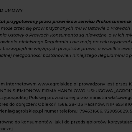
OD UMOWY
tał przygotowany przez prawników serwisu
Prokonsumencki
 może zrzec się praw przyznanych mu w Ustawie o Prawac
nia Ustawy o Prawach Konsumenta są nieważne, a w ich miejs
wienia niniejszego Regulaminu nie mają na celu wyłączać 
 bezwzględnie wiążących przepisów prawa, a wszelkie ewen
lnej niezgodności postanowień niniejszego Regulaminu z 
esem internetowym www.agrolsklep.pl prowadzony jest przez
STANTIN SIEMIONOW FIRMA HANDLOWO-USŁUGOWA „AGROL” wp
eczypospolitej Polskiej prowadzonej przez ministra właściweg
 adres do doręczeń: Oblekoń 156a, 28-133 Pacanów, NIP 65519
wienia@agrolsklep.pl numer telefonu: 794531666, 729856829, 
zarówno do konsumentów, jak i do przedsiębiorców korzystają
aczej.