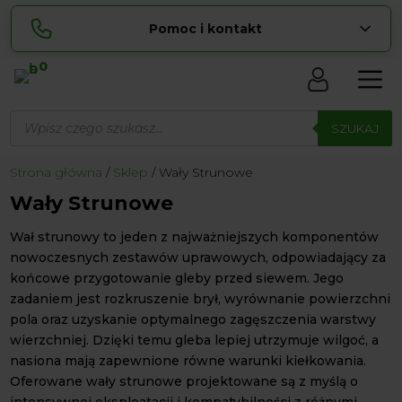
Pomoc i kontakt
0
Skontaktuj się z nami:
Wyszukiwarka
Sylwia
produktów
SZUKAJ
pokaż numer
534 853 ...
Lucyna
Strona główna
Sklep
Wały Strunowe
pokaż numer
729 856 ...
Wały Strunowe
zamowienia@ ...
pokaż e-mail
Wał strunowy to jeden z najważniejszych komponentów
biuro@ ...
pokaż e-mail
nowoczesnych zestawów uprawowych, odpowiadający za
końcowe przygotowanie gleby przed siewem. Jego
zadaniem jest rozkruszenie brył, wyrównanie powierzchni
Biuro obsługi klienta czynne Pn-Sb: 8:00 – 20:00
pola oraz uzyskanie optymalnego zagęszczenia warstwy
wierzchniej. Dzięki temu gleba lepiej utrzymuje wilgoć, a
nasiona mają zapewnione równe warunki kiełkowania.
Oferowane wały strunowe projektowane są z myślą o