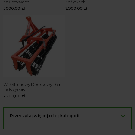
na Łożyskach
Łożyskach
3000,00
zł
2900,00
zł
Wał Strunowy Dociskowy 1.6m
na łożyskach
2280,00
zł
Przeczytaj więcej o tej kategorii
Wałki strunowe do agregatu
– realna przewaga w polu