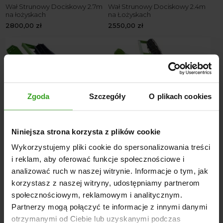
Wał Strunowy Dociskowy 2.7m
Wał Strunowy Dociskowy 2.4m
na łożyskach
na Łożyskach
2800,00
zł
2550,00
zł
Zgoda
Szczegóły
O plikach cookies
Niniejsza strona korzysta z plików cookie
Wykorzystujemy pliki cookie do spersonalizowania treści
Wał Strunowy 3 metry
Wał Strunowy 3.2m na
i reklam, aby oferować funkcje społecznościowe i
Łożyskach
1570,00
zł
1640,00
zł
analizować ruch w naszej witrynie. Informacje o tym, jak
korzystasz z naszej witryny, udostępniamy partnerom
społecznościowym, reklamowym i analitycznym.
Partnerzy mogą połączyć te informacje z innymi danymi
otrzymanymi od Ciebie lub uzyskanymi podczas