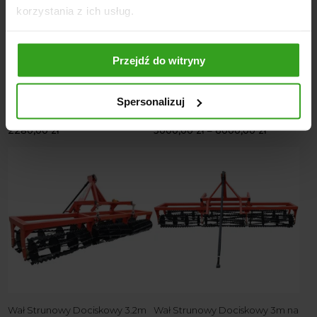
korzystania z ich usług.
Przejdź do witryny
Spersonalizuj
Wał Strunowy Dociskowy 1.8m
Wał kolczasty mulczujący
na Łożyskach
uprawiający
2280,00
zł
5000,00
zł
–
6000,00
zł
Wał Strunowy Dociskowy 3.2m
Wał Strunowy Dociskowy 3m na