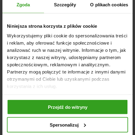
Zgoda
Szczegóły
O plikach cookies
STREFA KLIENTA
Niniejsza strona korzysta z plików cookie
Moje konto
Wykorzystujemy pliki cookie do spersonalizowania treści
Dostawa
i reklam, aby oferować funkcje społecznościowe i
Płatności
analizować ruch w naszej witrynie. Informacje o tym, jak
Zwroty i reklamacje
korzystasz z naszej witryny, udostępniamy partnerom
społecznościowym, reklamowym i analitycznym.
Zgłoś reklamację
Partnerzy mogą połączyć te informacje z innymi danymi
Kontakt
otrzymanymi od Ciebie lub uzyskanymi podczas
korzystania z ich usług.
INFORMACJE
Regulamin
Przejdź do witryny
Polityka prywatności
Rodo
Spersonalizuj
Blog