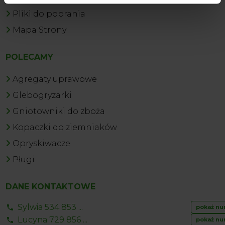
Pliki do pobrania
Mapa Strony
POLECAMY
Agregaty uprawowe
Glebogryzarki
Gniotowniki do zboża
Kopaczki do ziemniaków
Opryskiwacze
Pługi
DANE KONTAKTOWE
Sylwia 534 853 ...
pokaż nu
Lucyna 729 856 ...
pokaż nu