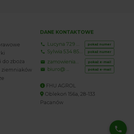
DANE KONTAKTOWE
Lucyna 729 856 ...
prawowe
pokaż numer
Sylwia 534 853 ...
pokaż numer
ki
 do zboża
zamowienia@ ...
pokaż e-mail
biuro@ ...
o ziemniaków
pokaż e-mail
ze
FHU AGROL
Oblekoń 156a, 28-133
Pacanów