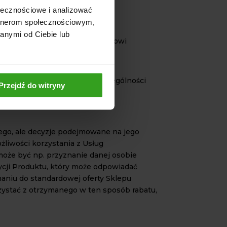
ołecznościowe i analizować
artnerom społecznościowym,
anymi od Ciebie lub
ne, umożliwiające Administratorowi
, prawne lub doradcze (w szczególności
Przejdź do witryny
ego, ale decyzje podejmowane na jego
liwości korzystania z Usług
może być np. przyznanie danej osobie
ycji Produktu, który może odpowiadać
niu do standardowej oferty Sklepu
zystać z otrzymanego w ten sposób rabatu,