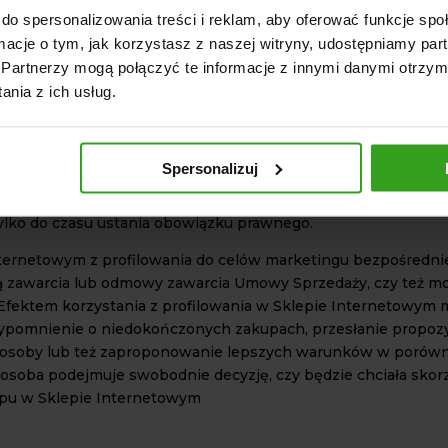
czne lub kartą płatniczą
do spersonalizowania treści i reklam, aby oferować funkcje sp
ormacje o tym, jak korzystasz z naszej witryny, udostępniamy p
Partnerzy mogą połączyć te informacje z innymi danymi otrzym
ora w rozwiązania techniczne, informatyczne oraz organizacyj
nia z ich usług.
w tym Sklepu
pośrednictwem Usług
doradczych zapewniający Administratorowi wsparcie księgowe
Spersonalizuj
rma windykacyjna),
lko do czasu ustania obowiązku prawnego.
nternetowym z profilowania do celów marketingu bezpośredni
ą zawarcia lub odmowy zawarcia Umowy Sprzedaży, czy też moż
Efektem korzystania z profilowania w Sklepie Internetowym 
przypomnienie o niedokończonych zakupach, przesłanie propoz
 osoby lub też zaproponowanie lepszych warunków w porówna
 osoba podejmuje swobodnie decyzję, czy będzie chciała skor
upu w Sklepie Internetowym