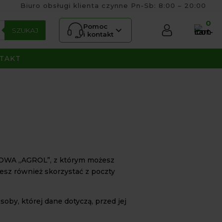
Biuro obsługi klienta czynne Pn-Sb: 8:00 – 20:00
0
Pomoc
SZUKAJ
i kontakt
TAKT
WA „AGROL”, z którym możesz
esz również skorzystać z poczty
by, której dane dotyczą, przed jej