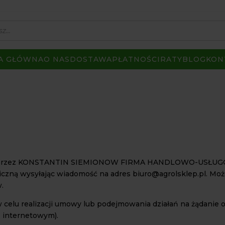
A GŁÓWNA
O NAS
DOSTAWA
PŁATNOŚCI
RATY
BLOG
KON
ą przez KONSTANTIN SIEMIONOW FIRMA HANDLOWO-USŁUGO
czną wysyłając wiadomość na adres biuro@agrolsklep.pl. Moż
.
lu realizacji umowy lub podejmowania działań na żądanie oso
e internetowym).