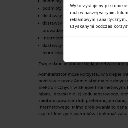
podmioty obsługujące płatności elektroni
Wykorzystujemy pliki cookie 
podmioty kredytujące / leasingodawcy
ruch w naszej witrynie. Inf
dostawcy systemu ankiet opiniujących
reklamowym i analitycznym. 
dostawcy usług zaopatrujący Administrat
uzyskanymi podczas korzysta
prowadzenie działalności gospodarczej, 
Internetowego i świadczonych za jego 
dostawcy usług księgowych, prawnych i 
biuro księgowe, kancelaria prawna lub fi
Twoje dane osobowe będą przetwarzane ty
Administrator może korzystać w Sklepie I
podstawie przez Administratora nie dotycz
Elektronicznych w Sklepie Internetowym. 
rabatu, przesłanie jej kodu rabatowego, 
zainteresowaniom lub preferencjom danej
Internetowego. Mimo profilowania to dana
czy też lepszych warunków i dokonać zak