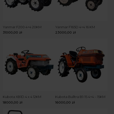
Yanmar F200 4×4 20KM
Yanmar F165D 4×4 16 KM
31000,00
zł
23000,00
zł
Kubota XB1D 4 x 4 12KM
Kubota Bulltra B1-15 4×4 – 15KM
18000,00
zł
16000,00
zł