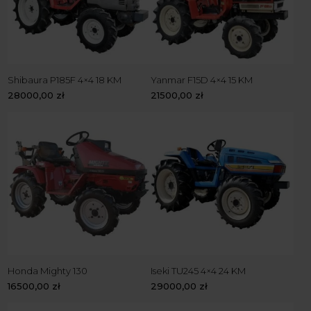
Shibaura P185F 4×4 18 KM
Yanmar F15D 4×4 15 KM
28000,00
zł
21500,00
zł
Honda Mighty 130
Iseki TU245 4×4 24 KM
16500,00
zł
29000,00
zł