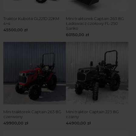
Traktor Kubota GL221D 22KM
Mini traktorek Captain 263 8G
4×4
Ładowacz czołowy FL-250
Sanko
45500,00
zł
60150,00
zł
Mini traktorek Captain 263 8G
Mini traktor Captain 223 8G
czerwony
czarny
49900,00
zł
44900,00
zł