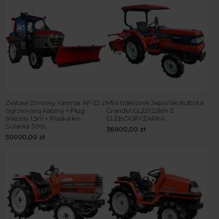
Zestaw Zimowy Yanmar AF-22 z
Mini traktorek Japoński Kubota
ogrzewaną kabiną + Pług
Grandel GL221 22km Z
śnieżny 1.5m + Piaskarko-
GLEBOGRYZARKA
Solarka 300L
36900,00
zł
50000,00
zł