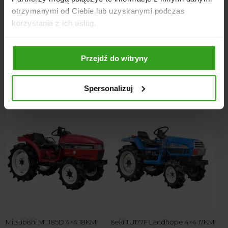
otrzymanymi od Ciebie lub uzyskanymi podczas
korzystania z ich usług.
Przejdź do witryny
Kubota Bulltra B1-15D 4×4 –
Yanmar Ke-50 4×4 – 15KM
15KM
24000,00
zł
Spersonalizuj
21000,00
zł
Mitsubishi MT185D 4×4 18KM
Iseki TU177F Landhope 4×4 17KM