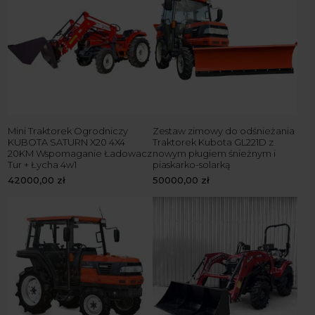
Mini Traktorek Ogrodniczy
Zestaw zimowy do odśnieżania
KUBOTA SATURN X20 4X4
Traktorek Kubota GL221D z
20KM Wspomaganie Ładowacz
nowym pługiem śnieżnym i
Tur + Łycha 4w1
piaskarko-solarką
42000,00
zł
50000,00
zł