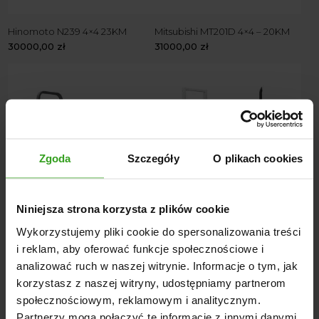
Hinomoto N239 4×4 23KM
Mitsubishi MT201D 4×4 – 20KM
30000,00
zł
31000,00
zł
Zgoda
Szczegóły
O plikach cookies
Niniejsza strona korzysta z plików cookie
Kubota GT3 – 4 x 4 – 21KM
Hinomoto N239D 4×4 – 25KM
Wykorzystujemy pliki cookie do spersonalizowania treści
31000,00
zł
28000,00
zł
i reklam, aby oferować funkcje społecznościowe i
analizować ruch w naszej witrynie. Informacje o tym, jak
korzystasz z naszej witryny, udostępniamy partnerom
społecznościowym, reklamowym i analitycznym.
Partnerzy mogą połączyć te informacje z innymi danymi