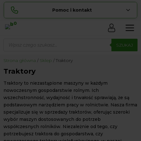
Pomoc i kontakt
0
Skontaktuj się z nami:
Wyszukiwarka
Lucyna
produktów
SZUKAJ
pokaż numer
729 856 ...
Sylwia
Strona główna
Sklep
Traktory
pokaż numer
534 853 ...
Traktory
zamowienia@ ...
pokaż e-mail
Traktory to niezastąpione maszyny w każdym
biuro@ ...
pokaż e-mail
nowoczesnym gospodarstwie rolnym. Ich
wszechstronność, wydajność i trwałość sprawiają, że są
podstawowym narzędziem pracy w rolnictwie. Nasza firma
Biuro obsługi klienta czynne Pn-Sb: 8:00 – 20:00
specjalizuje się w sprzedaży traktorów, oferując szeroki
wybór maszyn dostosowanych do potrzeb
współczesnych rolników. Niezależnie od tego, czy
potrzebujesz traktora do gospodarstwa, czy