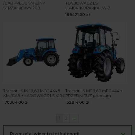
/CAB +PŁUG ŚNIEŻNY
+ŁADOWACZ LS
STRZAŁKOWY 200
LL4104+KOPARKA LW-7
169421,00
zł
Tractor LS MT 3,60 MEC 4X4 5
Tractor LS MT 3,60 mEC 4X4 +
KM /CAB + ŁADOWACZ LS 4104
PRZEDNI TUZ premium
170364,00
zł
152914,00
zł
1
2
→
Przeczytaj więcej o tej kategorii