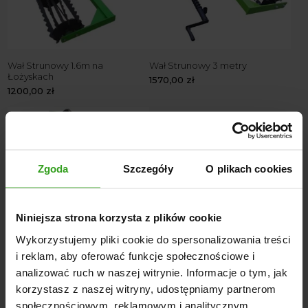
Wał Strunowy 1.6m na
Wał Strunowy 3 metry
Łożyskach
1570,00
zł
1200,00
zł
Zgoda
Szczegóły
O plikach cookies
Niniejsza strona korzysta z plików cookie
Wykorzystujemy pliki cookie do spersonalizowania treści
i reklam, aby oferować funkcje społecznościowe i
Wał Strunowy 3.2m na
analizować ruch w naszej witrynie. Informacje o tym, jak
Łożyskach
korzystasz z naszej witryny, udostępniamy partnerom
1640,00
zł
społecznościowym, reklamowym i analitycznym.