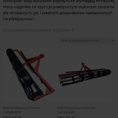
rozwiązań wały strunowe pojedyncze wymagają mniejszej
mocy ciągnika, co czyni je praktycznym wyborem zarówno
dla mniejszych, jak i średnich gospodarstw nastawionych
na efektywność.
Posortowane
Wyświetlanie wszystkich wyników: 7
według
popularności
Wał Strunowy 2.1m na
Wał Strunowy 2.4m na
Łożyskach
Łożyskach
1280,00
zł
1350,00
zł