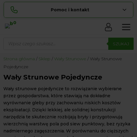
Pomoc i kontakt
0
Skontaktuj się z nami:
Wyszukiwarka
Sylwia
produktów
SZUKAJ
pokaż numer
534 853 ...
Lucyna
Strona główna
Sklep
Wały Strunowe
Wały Strunowe
pokaż numer
729 856 ...
Pojedyncze
zamowienia@ ...
pokaż e-mail
Wały Strunowe Pojedyncze
biuro@ ...
pokaż e-mail
Wały strunowe pojedyncze to rozwiązanie wybierane
przez gospodarstwa, które stawiają na dokładne
wyrównanie gleby przy zachowaniu niskich kosztów
Biuro obsługi klienta czynne Pn-Sb: 8:00 – 20:00
eksploatacji. Dzięki lekkiej, ale solidnej konstrukcji
narzędzia te skutecznie rozbijają bryły i przygotowują
wierzchnią warstwę pola pod siew punktowy, bez ryzyka
nadmiernego zagęszczenia. W porównaniu do cięższych