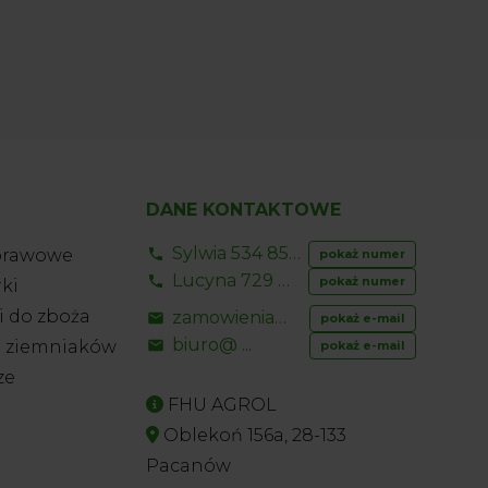
DANE KONTAKTOWE
Sylwia 534 853 ...
prawowe
pokaż numer
Lucyna 729 856 ...
pokaż numer
ki
 do zboża
zamowienia@ ...
pokaż e-mail
biuro@ ...
o ziemniaków
pokaż e-mail
ze
FHU AGROL
Oblekoń 156a, 28-133
Pacanów