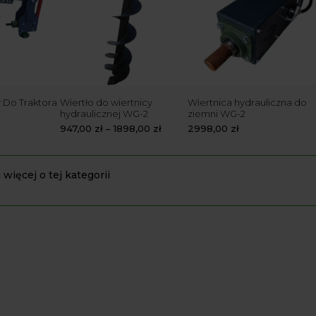
 Do Traktora
Wiertło do wiertnicy
Wiertnica hydrauliczna do
hydraulicznej WG-2
ziemni WG-2
947,00
zł
–
1898,00
zł
2998,00
zł
 więcej o tej kategorii
ło do świdra ziemnego dopasowan
 świdra ziemnego odpowiada za szybkość pracy i precyzję wykonywany
 oraz lekkich pracach ogrodowych, większe modele ułatwiają montaż
tło do świdra ziemnego wykonane z wytrzymałych stopów od
ć przy pracach sezonowych, a także podczas przygotowania terenu 
r ziemny do traktora dla wymagaj
ny do traktora sprawdza się wszędzie tam, gdzie liczy się moc i sz
wykonywać głębokie otwory pod słupy, nasadzenia oraz konstrukcje