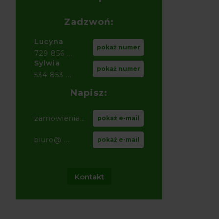
Zadzwoń:
Lucyna
pokaż numer
729 856 ...
Sylwia
pokaż numer
534 853 ...
Napisz:
zamowienia@ ...
pokaż e-mail
biuro@ ...
pokaż e-mail
Kontakt