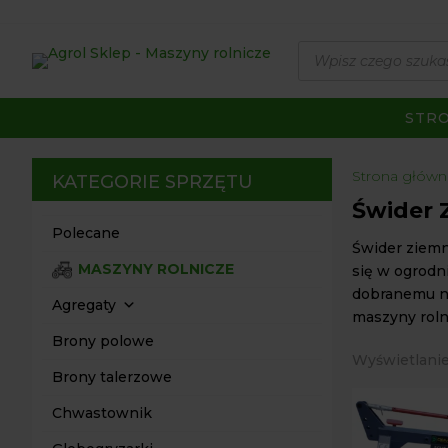
Wyszukiwarka
produktów
STR
Strona główn
KATEGORIE SPRZĘTU
Świder 
Polecane
Świder ziemn
MASZYNY ROLNICZE
się w ogrodni
dobranemu na
Agregaty
maszyny roln
Brony polowe
Wyświetlanie
Brony talerzowe
Chwastownik