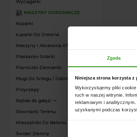
Wyciągarki
MASZYNY OGRODNICZE
Koparki
Łuparki Do Drewna
Maszyny I Akcesoria ATV Quad
Piaskarko-Solarki
Zgoda
Piwniczki-Ziemianki
Niniejsza strona korzysta z
Pługi Do Śniegu / Odśnieżarki
Wykorzystujemy pliki cookie 
Przyczepy
ruch w naszej witrynie. Inf
Rębak do gałęzi
reklamowym i analitycznym. 
uzyskanymi podczas korzysta
Równiarki Terenu
Mieszalniki Do Betonu
Świder Ziemny