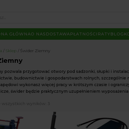
ONA GŁÓWNA
O NAS
DOSTAWA
PŁATNOŚCI
RATY
BLOG
K
a
Sklep
Świder Ziemny
Ziemny
y pozwala przygotować otwory pod sadzonki, słupki i instala
ctwie, budownictwie i gospodarstwach rolnych, szczególnie na
pędowi wykonasz więcej pracy w krótszym czasie i ograniczysz
icze, świder będzie praktycznym uzupełnieniem wyposażenia
Posortowane
 wszystkich wyników: 3
według
popularności