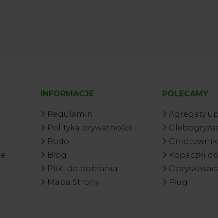
INFORMACJE
POLECAMY
Regulamin
Agregaty u
Polityka prywatności
Glebogryzar
Rodo
Gniotowniki
je
Blog
Kopaczki d
Pliki do pobrania
Opryskiwac
Mapa Strony
Pługi