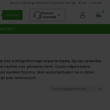
Biuro obsługi klienta czynne Pn-Sb: 8:00 – 20:00
0
Pomoc
SZUKAJ
i kontakt
ONTAKT
cje bez wielogodzinnego kopania łopatą. Sprzęt sprawdza
 ciężkiej oraz gliniastej ziemi. Dzięki odpowiednio
 wysiłek fizyczny. Jeśli wykorzystujesz na co dzień
 do prac terenowych.