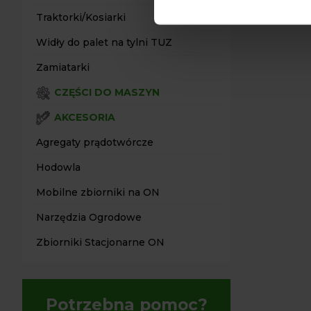
Traktorki/Kosiarki
Widły do palet na tylni TUZ
Zamiatarki
CZĘŚCI DO MASZYN
AKCESORIA
Agregaty prądotwórcze
Hodowla
Mobilne zbiorniki na ON
Narzędzia Ogrodowe
Zbiorniki Stacjonarne ON
Potrzebna pomoc?