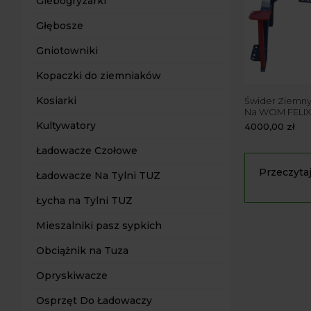
Glebogryzarki
Głębosze
Gniotowniki
Kopaczki do ziemniaków
Kosiarki
Świder Ziemny
Na WOM FELIX
Kultywatory
4000,00
zł
Ładowacze Czołowe
Przeczytaj
Ładowacze Na Tylni TUZ
Wiert
Łycha na Tylni TUZ
Wiertło do
Mieszalniki pasz sypkich
sadzonkach
działa
wier
Obciążnik na Tuza
wykorzysta
Świde
Opryskiwacze
Świder ziem
Osprzęt Do Ładowaczy
pozwalają 