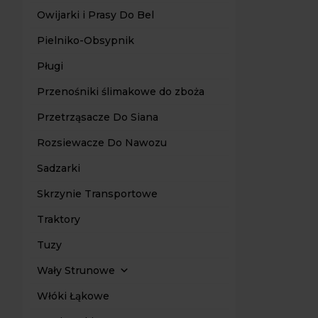
gwarantuje
Owijarki i Prasy Do Bel
gospodar
Pielniko-Obsypnik
szybkie 
precyzyjn
Pługi
możliwość
Przenośniki ślimakowe do zboża
wygodną p
Przetrząsacze Do Siana
Postaw na s
Rozsiewacze Do Nawozu
Świde
Sadzarki
Świder ziem
terenowych.
Skrzynie Transportowe
gospodars
glebogryza
Traktory
Tuzy
Wały Strunowe
Włóki Łąkowe