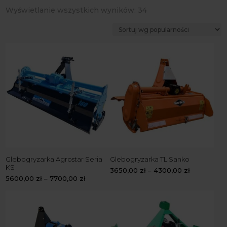
Posortowane
Wyświetlanie wszystkich wyników: 34
według
popularności
Glebogryzarka Agrostar Seria
Glebogryzarka TL Sanko
KS
3650,00
zł
–
4300,00
zł
5600,00
zł
–
7700,00
zł