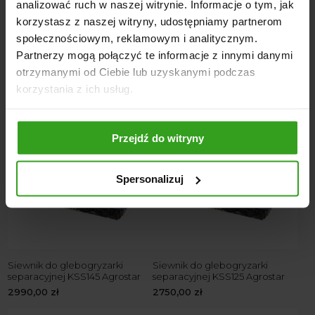
analizować ruch w naszej witrynie. Informacje o tym, jak
korzystasz z naszej witryny, udostępniamy partnerom
społecznościowym, reklamowym i analitycznym.
Partnerzy mogą połączyć te informacje z innymi danymi
Glebogryzarka separacyjna SB
Siewnik do glebogryzarki
otrzymanymi od Ciebie lub uzyskanymi podczas
z siewnikiem SANKO
separacyjnej KSS165 Agrostar
10550,00
zł
–
12900,00
zł
3200,00
zł
korzystania z ich usług.
Przejdź do witryny
Spersonalizuj
Siewnik do glebogryzarki
Siewnik do glebogryzarki
separacyjnej KSS145 Agrostar
separacyjnej KSS125 Agrostar
2990,00
zł
2750,00
zł