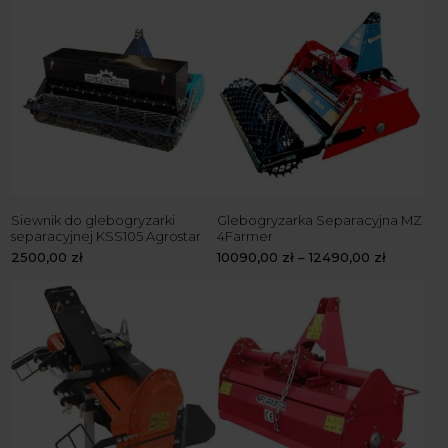
Siewnik do glebogryzarki
Glebogryzarka Separacyjna MZ
separacyjnej KSS105 Agrostar
4Farmer
2500,00
zł
10090,00
zł
–
12490,00
zł