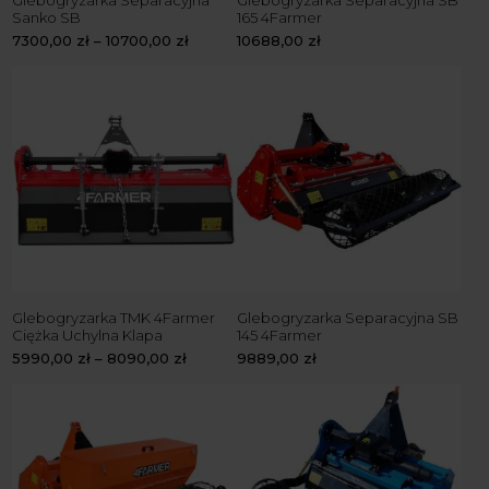
Sanko SB
165 4Farmer
7300,00
zł
–
10700,00
zł
10688,00
zł
Glebogryzarka TMK 4Farmer
Glebogryzarka Separacyjna SB
Ciężka Uchylna Klapa
145 4Farmer
5990,00
zł
–
8090,00
zł
9889,00
zł