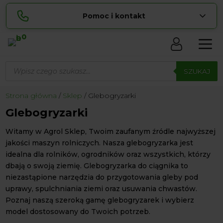
Pomoc i kontakt
0
Skontaktuj się z nami:
Wyszukiwarka
Lucyna
produktów
SZUKAJ
pokaż numer
729 856 ...
Sylwia
Strona główna
Sklep
Glebogryzarki
pokaż numer
534 853 ...
Glebogryzarki
zamowienia@ ...
pokaż e-mail
Witamy w Agrol Sklep, Twoim zaufanym źródle najwyższej
biuro@ ...
pokaż e-mail
jakości maszyn rolniczych. Nasza glebogryzarka jest
idealna dla rolników, ogrodników oraz wszystkich, którzy
dbają o swoją ziemię. Glebogryzarka do ciągnika to
Biuro obsługi klienta czynne Pn-Sb: 8:00 – 20:00
niezastąpione narzędzia do przygotowania gleby pod
uprawy, spulchniania ziemi oraz usuwania chwastów.
Poznaj naszą szeroką gamę glebogryzarek i wybierz
model dostosowany do Twoich potrzeb.