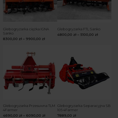
Glebogryzarka ciężka IGNA
Glebogryzarka FTL Sanko
Sanko
4800,00
zł
–
5100,00
zł
8300,00
zł
–
9900,00
zł
Glebogryzarka Przesuwna TLM
Glebogryzarka Separacyjna SB
4Farmer
105 4Farmer
4690,00
zł
–
6090,00
zł
7889,00
zł