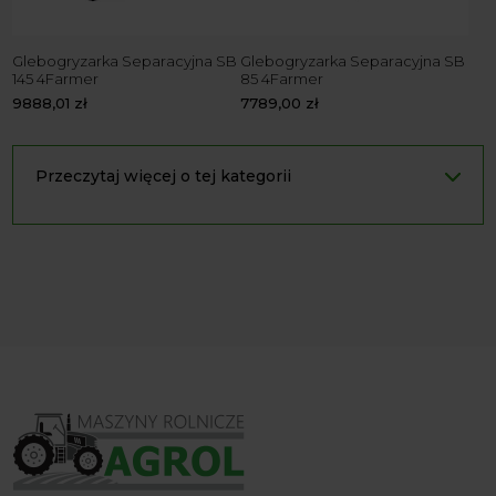
Glebogryzarka Separacyjna SB
Glebogryzarka Separacyjna SB
145 4Farmer
85 4Farmer
9888,01
zł
7789,00
zł
Przeczytaj więcej o tej kategorii
Glebogryzarki – niezbędne
narzędzie do przygotowania
gleby
Kluczowe cechy
Wysoka wydajność
: Glebogryzarka rolnicza zapewnia
skuteczne spulchnianie gleby, przygotowując ją do siewu
lub sadzenia.
Solidna konstrukcja
: Wykonana z wysokiej jakości
materiałów, glebogryzarka do traktora jest trwała i
odporna na intensywne użytkowanie.