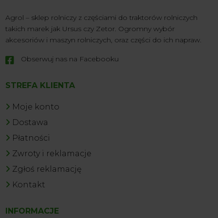
Łatwa obsługa
: Ergonomiczny design i prosta obsługa
Agrol – sklep rolniczy z częściami do traktorów rolniczych
sprawiają, że glebogryzarka rolnicza jest łatwa w
takich marek jak Ursus czy Zetor. Ogromny wybór
użytkowaniu zarówno dla profesjonalistów, jak i
akcesoriów i maszyn rolniczych, oraz części do ich napraw.
amatorów.
Obserwuj nas na Facebooku

Wszechstronność
: Glebogryzarka z wałem nadaje się
do różnych typów gleby i zadań, od małych ogródków
STREFA KLIENTA
po duże pola uprawne.
Niskie koszty utrzymania
: Łatwość konserwacji i
Moje konto
dostępność części zamiennych zapewniają długotrwałą
Dostawa
użyteczność przy minimalnych kosztach.
Płatności
Dlaczego warto wybrać
Zwroty i reklamacje
glebogryzarki z Agrol Sklep?
Zgłoś reklamację
Niezawodność
: Nasza glebogryzarka do traktora jest
Kontakt
znana z niezawodności i wysokiej jakości wykonania, co
gwarantuje długotrwałe użytkowanie.
INFORMACJE
Konkurencyjne ceny
: Oferujemy maszyny rolnicze