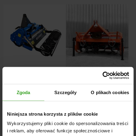
Glebogryzarka Separacyjna SB
Glebogryzarka IGN Sanko
165 4Farmer
5200,00
zł
–
5600,00
zł
10688,00
zł
Zgoda
Szczegóły
O plikach cookies
Niniejsza strona korzysta z plików cookie
Wykorzystujemy pliki cookie do spersonalizowania treści
i reklam, aby oferować funkcje społecznościowe i