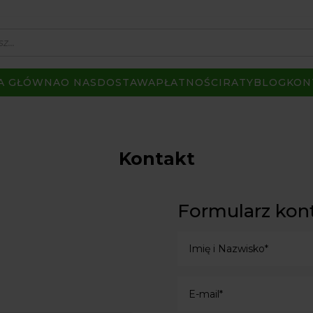
A GŁÓWNA
O NAS
DOSTAWA
PŁATNOŚCI
RATY
BLOG
KON
Kontakt
Formularz kon