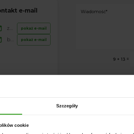
ntakt e-mail
zamowienia@ ...
pokaż e-mail
biuro@ ...
pokaż e-mail
=
9 + 13
Administratorem danych osobowyc
jest Sprzedawca KONSTANTIN 
Dane są lub mogą być przetwarza
szczegółowo w polityce prywatnośc
Polityka prywatności zawiera peł
administratora wraz z prawami prz
Szczegóły
kontakt z administratorem: biuro@ag
 plików cookie