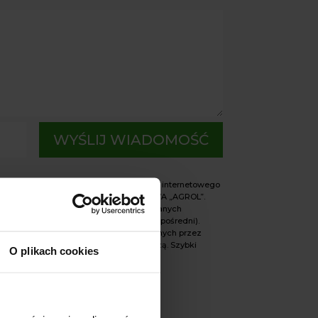
WYŚLIJ WIADOMOŚĆ
h zbieranych za pośrednictwem sklepu internetowego
SIEMIONOW FIRMA HANDLOWO-USŁUGOWA „AGROL”.
ne w celach oraz na podstawach wskazanych
i (np. realizacja umowy, marketing bezpośredni).
ną informację na temat przetwarzania danych przez
ysługującymi osobie, której dane dotyczą. Szybki
O plikach cookies
rolsklep.pl lub tel.: 794531666.