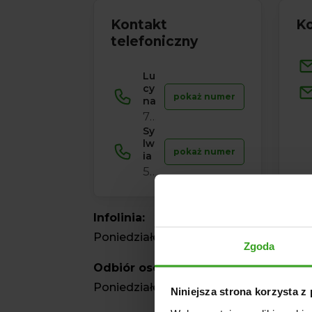
Kontakt
Ko
telefoniczny
Lu
cy
pokaż numer
na
729 856 ...
Sy
lw
pokaż numer
ia
534 853 ...
Infolinia:
Poniedziałek – Sobota 8:00 – 20.00
Zgoda
Odbiór osobisty:
Poniedziałek – Piątek 8:00 – 16.00
Niniejsza strona korzysta z