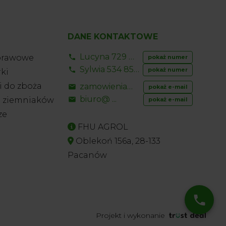
DANE KONTAKTOWE
Lucyna 729 856 ...
prawowe
pokaż numer
Sylwia 534 853 ...
pokaż numer
ki
 do zboża
zamowienia@ ...
pokaż e-mail
biuro@ ...
o ziemniaków
pokaż e-mail
ze
FHU AGROL
Oblekoń 156a, 28-133
Pacanów
Projekt i wykonanie