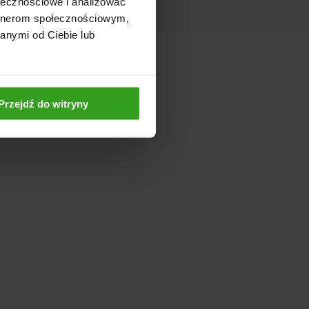
ołecznościowe i analizować
artnerom społecznościowym,
anymi od Ciebie lub
Przejdź do witryny