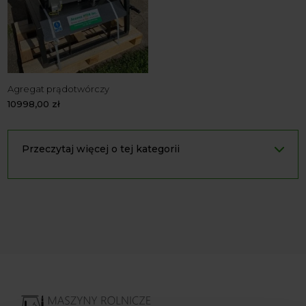
Agregat prądotwórczy
10998,00
zł
Przeczytaj więcej o tej kategorii
Agregat prądotwórczy — samodzielne i niezależne źródło
prądu, które powinno znaleźć się w każdym gospodarstwie
rolnym. To właśnie dzięki niemu można wygenerować
energię potrzebną do zasilania innych maszyn, kiedy nie
ma możliwości podłączenia ich do sieci. Nasza firma
oferuje agregat prądotwórczy, który zawsze świetnie się
sprawdzi.
Czym jest agregat
prądotwórczy?
Agregat prądotwórczy
jest urządzeniem przeznaczonym