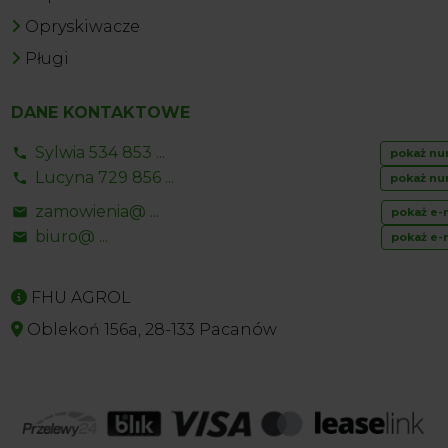
Opryskiwacze
Pługi
DANE KONTAKTOWE
Sylwia 534 853 ...
pokaż nu
Lucyna 729 856 ...
pokaż nu
zamowienia@ ...
pokaż e-
biuro@ ...
pokaż e-
FHU AGROL
Oblekoń 156a, 28-133 Pacanów