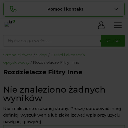
Pomoc i kontakt
0
Skontaktuj się z nami:
Wyszukiwarka
Sylwia
produktów
SZUKAJ
pokaż numer
534 853 ...
Lucyna
Strona główna
Sklep
Części i akcesoria
pokaż numer
729 856 ...
opryskiwaczy
Rozdzielacze Filtry Inne
zamowienia@ ...
pokaż e-mail
Rozdzielacze Filtry Inne
biuro@ ...
pokaż e-mail
Nie znaleziono żadnych
wyników
Biuro obsługi klienta czynne Pn-Sb: 8:00 – 20:00
Nie znaleziono szukanej strony. Proszę spróbować innej
definicji wyszukiwania lub zlokalizować wpis przy użyciu
nawigacji powyżej.