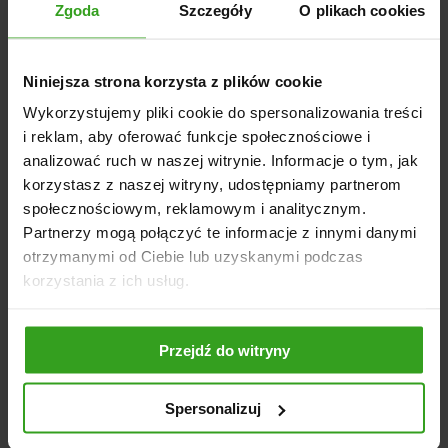
codziennych wyzwaniach. Odkryj produkty, które pozwolą
Zgoda
Szczegóły
O plikach cookies
Ci wykorzystać pełen potencjał Twojego sprzętu,
STREFA KLIENTA
zwiększając skuteczność ochrony Twoich upraw. Nasze
akcesoria i wyposażenie do opryskiwaczy są kluczem do
zdrowych i obfitych plonów.
Moje konto
Niniejsza strona korzysta z plików cookie
Zainwestuj w najlepszej jakości
akcesoria i wyposażenie
Dostawa
Wykorzystujemy pliki cookie do spersonalizowania treści
do opryskiwaczy
, aby zapewnić sobie spokój ducha oraz
pewność, że Twoje uprawy są chronione najlepszymi
i reklam, aby oferować funkcje społecznościowe i
Płatności
dostępnymi na rynku rozwiązaniami. Wybierz Agrol Sklep –
analizować ruch w naszej witrynie. Informacje o tym, jak
Twojego zaufanego partnera w rolnictwie.
Zwroty i reklamacje
korzystasz z naszej witryny, udostępniamy partnerom
Zgłoś reklamację
społecznościowym, reklamowym i analitycznym.
Partnerzy mogą połączyć te informacje z innymi danymi
Kontakt
otrzymanymi od Ciebie lub uzyskanymi podczas
korzystania z ich usług.
INFORMACJE
Regulamin
Przejdź do witryny
Polityka prywatności
Rodo
Spersonalizuj
Blog