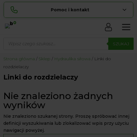
Pomoc i kontakt
0
Skontaktuj się z nami:
Wyszukiwarka
Sylwia
produktów
SZUKAJ
pokaż numer
534 853 ...
Lucyna
Strona główna
Sklep
Hydraulika siłowa
Linki do
pokaż numer
729 856 ...
rozdzielaczy
zamowienia@ ...
pokaż e-mail
Linki do rozdzielaczy
biuro@ ...
pokaż e-mail
Nie znaleziono żadnych
wyników
Biuro obsługi klienta czynne Pn-Sb: 8:00 – 20:00
Nie znaleziono szukanej strony. Proszę spróbować innej
definicji wyszukiwania lub zlokalizować wpis przy użyciu
nawigacji powyżej.