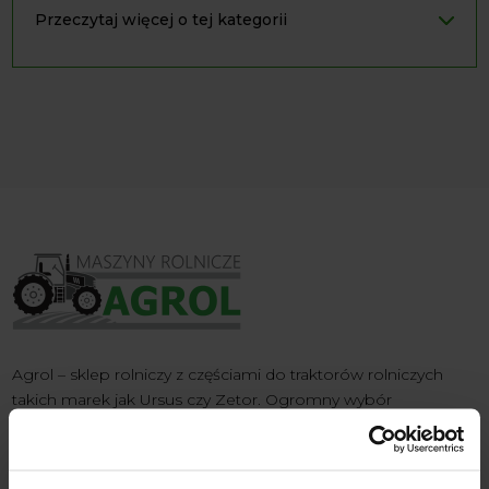
Przeczytaj więcej o tej kategorii
Agrol – sklep rolniczy z częściami do traktorów rolniczych
takich marek jak Ursus czy Zetor. Ogromny wybór
akcesoriów i maszyn rolniczych, oraz części do ich napraw.
Obserwuj nas na Facebooku
