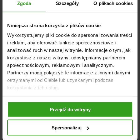
Zgoda
Szczegóły
O plikach cookies
STREFA KLIENTA
Moje konto
Niniejsza strona korzysta z plików cookie
Dostawa
Wykorzystujemy pliki cookie do spersonalizowania treści
i reklam, aby oferować funkcje społecznościowe i
Płatności
analizować ruch w naszej witrynie. Informacje o tym, jak
Zwroty i reklamacje
korzystasz z naszej witryny, udostępniamy partnerom
Zgłoś reklamację
społecznościowym, reklamowym i analitycznym.
Partnerzy mogą połączyć te informacje z innymi danymi
Kontakt
otrzymanymi od Ciebie lub uzyskanymi podczas
korzystania z ich usług.
INFORMACJE
Regulamin
Przejdź do witryny
Polityka prywatności
Rodo
Spersonalizuj
Blog