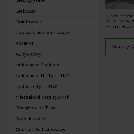
Glebogryzarki
Głębosze
Wiertnica świ
Sanko do ciąg
Gniotowniki
4150,00
zł
–
4
Kopaczki do ziemniaków
Kosiarki
Przeczytaj
Kultywatory
Ładowacze Czołowe
Ładowacze Na Tylni TUZ
Łycha na Tylni TUZ
Mieszalniki pasz sypkich
Obciążnik na Tuza
Opryskiwacze
Osprzęt Do Ładowaczy