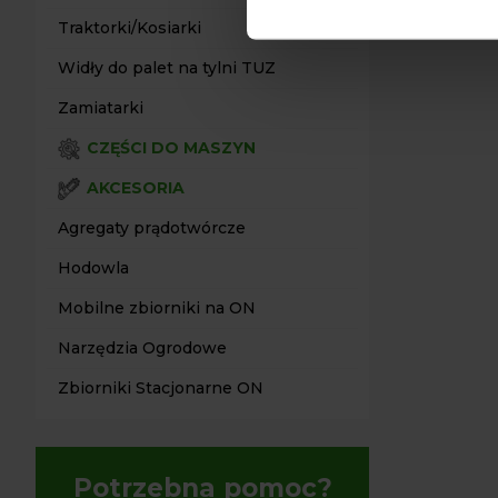
Traktorki/Kosiarki
Widły do palet na tylni TUZ
Zamiatarki
CZĘŚCI DO MASZYN
AKCESORIA
Agregaty prądotwórcze
Hodowla
Mobilne zbiorniki na ON
Narzędzia Ogrodowe
Zbiorniki Stacjonarne ON
Potrzebna pomoc?