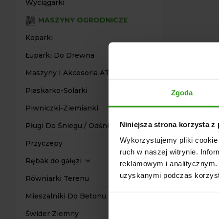
Wyciągarki
MASZYNY OGRODNICZE
Koparki
Łuparki Do Drewna
Maszyny I Akcesoria ATV Quad
Piaskarko-Solarki
Zgoda
Piwniczki-Ziemianki
Niniejsza strona korzysta z
Pługi Do Śniegu / Odśnieżarki
Wykorzystujemy pliki cookie 
Przyczepy
ruch w naszej witrynie. Inf
Rębak do gałęzi
reklamowym i analitycznym. 
uzyskanymi podczas korzysta
Równiarki Terenu
Mieszalniki Do Betonu
Świder Ziemny