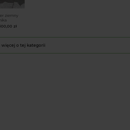
der ziemny
nika
300,00
zł
 więcej o tej kategorii