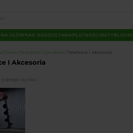
ONA GŁÓWNA
O NAS
DOSTAWA
PŁATNOŚCI
RATY
BLOG
K
a
Sklep
Narzędzia Ogrodowe
Wiertnice I Akcesoria
e I Akcesoria
e jednego wyniku