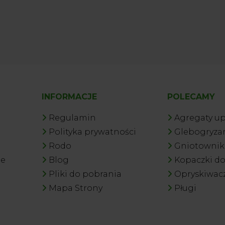
INFORMACJE
POLECAMY
Regulamin
Agregaty u
Polityka prywatności
Glebogryzar
Rodo
Gniotowniki
je
Blog
Kopaczki d
Pliki do pobrania
Opryskiwac
Mapa Strony
Pługi