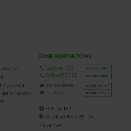
DANE KONTAKTOWE
Lucyna 729 856 ...
prawowe
pokaż numer
Sylwia 534 853 ...
pokaż numer
ki
 do zboża
zamowienia@ ...
pokaż e-mail
biuro@ ...
o ziemniaków
pokaż e-mail
ze
FHU AGROL
Oblekoń 156a, 28-133
Pacanów