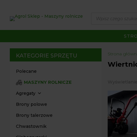
Wyszukiwarka
produktów
STR
Strona główn
KATEGORIE SPRZĘTU
Wiertnic
Polecane
Wyświetlani
MASZYNY ROLNICZE
Agregaty
Brony polowe
Brony talerzowe
Chwastownik