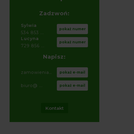
Zadzwoń:
Sylwia
pokaż numer
534 853 ...
Lucyna
pokaż numer
729 856 ...
Napisz:
zamowienia@ ...
pokaż e-mail
biuro@ ...
pokaż e-mail
Kontakt