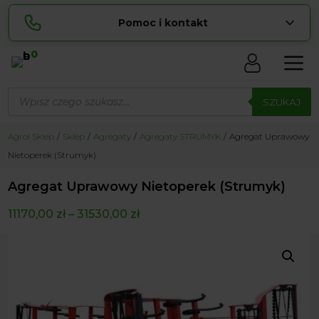
Pomoc i kontakt
0
Skontaktuj się z nami:
Wyszukiwarka
Sylwia
produktów
SZUKAJ
pokaż numer
534 853 ...
Lucyna
Agrol Sklep
Sklep
Agregaty
Agregaty STRUMYK
Agregat Uprawowy
pokaż numer
729 856 ...
Nietoperek (Strumyk)
zamowienia@ ...
pokaż e-mail
Agregat Uprawowy Nietoperek (Strumyk)
biuro@ ...
pokaż e-mail
11170,00
zł
–
31530,00
zł
Biuro obsługi klienta czynne Pn-Sb: 8:00 – 20:00