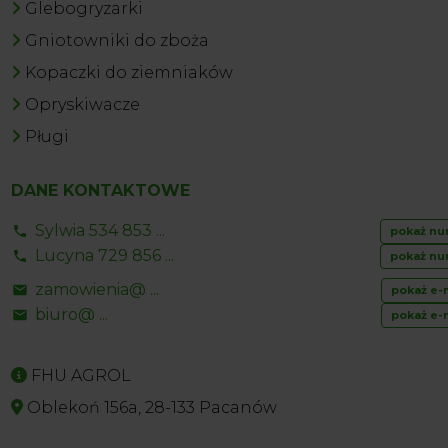
Glebogryzarki
Gniotowniki do zboża
Kopaczki do ziemniaków
Opryskiwacze
Pługi
DANE KONTAKTOWE
Sylwia 534 853 ...
pokaż nu
Lucyna 729 856 ...
pokaż nu
zamowienia@ ...
pokaż e-
biuro@ ...
pokaż e-
FHU AGROL
Oblekoń 156a, 28-133 Pacanów