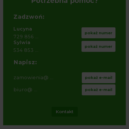
Potrzebna pomoc?
Zadzwoń:
Lucyna
pokaż numer
729 856 ...
Sylwia
pokaż numer
534 853 ...
Napisz:
zamowienia@ ...
pokaż e-mail
biuro@ ...
pokaż e-mail
Kontakt