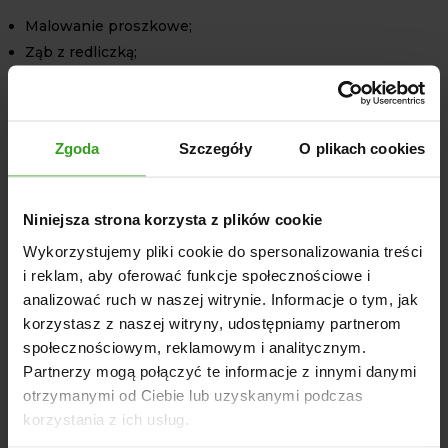
Malowanie proszkowe;
Ząb z redliczką;
Spulchniacze śladów z płynną regulacją głębokości i
szerokości;
Wał przedni strunowy gładki;
Zgoda
Szczegóły
O plikach cookies
Cztery rzędy zębów 32 x 10;
Dwa rzędy wałów krusząco-ugniatających;
Niniejsza strona korzysta z plików cookie
WYPOSAŻENIE DODATKOWE
ZA OPŁATĄ
Wykorzystujemy pliki cookie do spersonalizowania treści
i reklam, aby oferować funkcje społecznościowe i
Ząb wzmacniany z redliczką
analizować ruch w naszej witrynie. Informacje o tym, jak
Ząb wzmacniany z gęsiostopką
korzystasz z naszej witryny, udostępniamy partnerom
Gęsiostopka – precyzyjnie rozdrabniania gleby i niszczy
społecznościowym, reklamowym i analitycznym.
chwasty.
Partnerzy mogą połączyć te informacje z innymi danymi
otrzymanymi od Ciebie lub uzyskanymi podczas
Oświetlenie – zwiększa bezpieczeństwo i umożliwia
korzystania z ich usług.
pracę po zmroku.