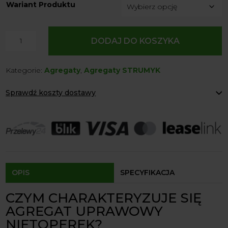
Wariant Produktu
ilość
DODAJ DO KOSZYKA
Agregat
Uprawowy
Kategorie:
Agregaty
,
Agregaty STRUMYK
Nietoperek
(Strumyk)
Sprawdź koszty dostawy
Paczkomaty Inpost:
od 12 zł
Kurier:
od 20 zł
Agrol transport:
200 zł
Agrol transport gabaryty:
ustalane indywidualnie
Odbiór osobisty:
Oblekoń 156a, 28-133 Pacanów
Dostępność form dostawy i ceny uzależniona od produktu.
OPIS
SPECYFIKACJA
CZYM CHARAKTERYZUJE SIĘ
AGREGAT UPRAWOWY
NIETOPEREK?