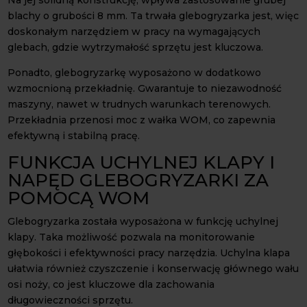
Na jej solidną konstrukcję, wpływa zastosowanie grubej
blachy o grubości 8 mm. Ta trwała glebogryzarka jest, więc
doskonałym narzędziem w pracy na wymagających
glebach, gdzie wytrzymałość sprzętu jest kluczowa.
Ponadto, glebogryzarkę wyposażono w dodatkowo
wzmocnioną przekładnię. Gwarantuje to niezawodność
maszyny, nawet w trudnych warunkach terenowych.
Przekładnia przenosi moc z wałka WOM, co zapewnia
efektywną i stabilną pracę.
FUNKCJA UCHYLNEJ KLAPY I
NAPĘD GLEBOGRYZARKI ZA
POMOCĄ WOM
Glebogryzarka została wyposażona w funkcję uchylnej
klapy. Taka możliwość pozwala na monitorowanie
głębokości i efektywności pracy narzędzia. Uchylna klapa
ułatwia również czyszczenie i konserwację głównego wału
osi noży, co jest kluczowe dla zachowania
długowieczności sprzętu.