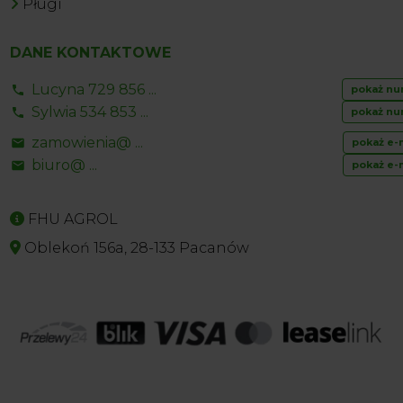
Pługi
DANE KONTAKTOWE
Lucyna 729 856 ...
pokaż nu
Sylwia 534 853 ...
pokaż nu
zamowienia@ ...
pokaż e-
biuro@ ...
pokaż e-
FHU AGROL
Oblekoń 156a, 28-133 Pacanów