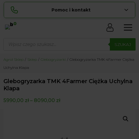
Pomoc i kontakt
0
Skontaktuj się z nami:
Wyszukiwarka
Sylwia
produktów
SZUKAJ
pokaż numer
534 853 ...
Lucyna
Agrol Sklep
Sklep
Glebogryzarki
Glebogryzarka TMK 4Farmer Ciężka
pokaż numer
729 856 ...
Uchylna Klapa
zamowienia@ ...
pokaż e-mail
Glebogryzarka TMK 4Farmer Ciężka Uchylna
biuro@ ...
pokaż e-mail
Klapa
5990,00
zł
–
8090,00
zł
Biuro obsługi klienta czynne Pn-Sb: 8:00 – 20:00