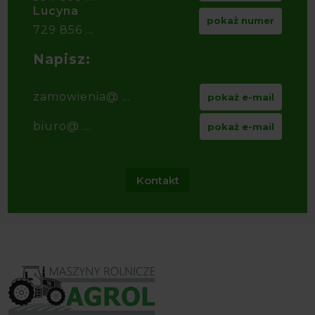
Lucyna
pokaż numer
729 856 ...
Napisz:
zamowienia@ ...
pokaż e-mail
biuro@ ...
pokaż e-mail
Kontakt