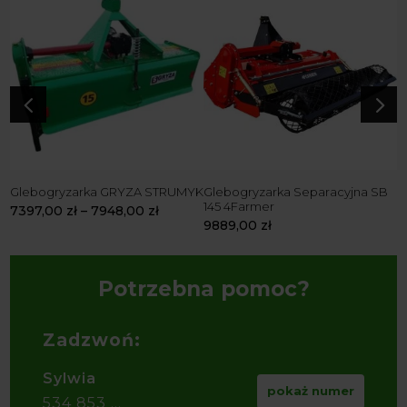
4
5
B
Glebogryzarka GRYZA STRUMYK
Glebogryzarka Separacyjna SB
G
145 4Farmer
8
7397,00
zł
–
7948,00
zł
9889,00
zł
7
Potrzebna pomoc?
Zadzwoń:
Sylwia
pokaż numer
534 853 ...