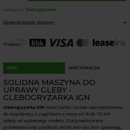
IGN
Kategorie:
Glebogryzarki
Sanko
Sprawdź koszty dostawy
Paczkomaty Inpost:
od 12 zł
Kurier:
od 20 zł
Agrol transport:
200 zł
Agrol transport gabaryty:
ustalane indywidualnie
Odbiór osobisty:
Oblekoń 156a, 28-133 Pacanów
Dostępność form dostawy i ceny uzależniona od produktu.
OPIS
SPECYFIKACJA
SOLIDNA MASZYNA DO
UPRAWY GLEBY -
GLEBOGRYZARKA IGN
Glebogryzarka IGN
marki Sanko została zaprojektowana
do współpracy z ciągnikami o mocy od 16 do 70 KM -
zależy od wybranego modelu. Zoptymalizowana
przekładnia oraz prędkość WOM 540 obr./min sprawiają,