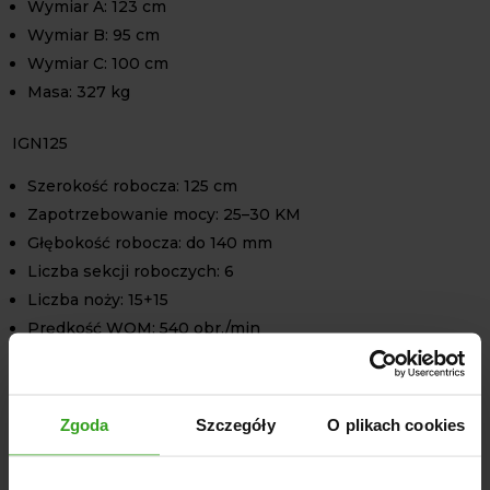
Wymiar A: 123 cm
Wymiar B: 95 cm
Wymiar C: 100 cm
Masa: 327 kg
IGN125
Szerokość robocza: 125 cm
Zapotrzebowanie mocy: 25–30 KM
Głębokość robocza: do 140 mm
Liczba sekcji roboczych: 6
Liczba noży: 15+15
Prędkość WOM: 540 obr./min
Wymiar A: 143 cm
Wymiar B: 95 cm
Wymiar C: 100 cm
Zgoda
Szczegóły
O plikach cookies
Masa: 340 kg