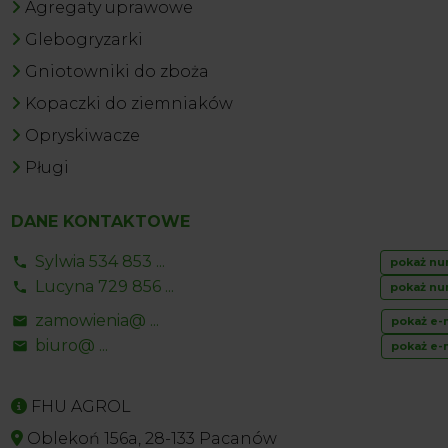
Agregaty uprawowe
Glebogryzarki
Gniotowniki do zboża
Kopaczki do ziemniaków
Opryskiwacze
Pługi
DANE KONTAKTOWE
Sylwia 534 853 ...
pokaż nu
Lucyna 729 856 ...
pokaż nu
zamowienia@ ...
pokaż e-
biuro@ ...
pokaż e-
FHU AGROL
Oblekoń 156a, 28-133 Pacanów