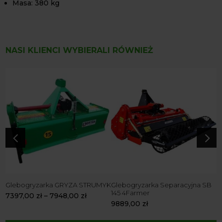
Masa: 380 kg
NASI KLIENCI WYBIERALI RÓWNIEŻ
B
G
8
7
4
5
Glebogryzarka GRYZA STRUMYK
Glebogryzarka Separacyjna SB
145 4Farmer
7397,00
zł
–
7948,00
zł
9889,00
zł