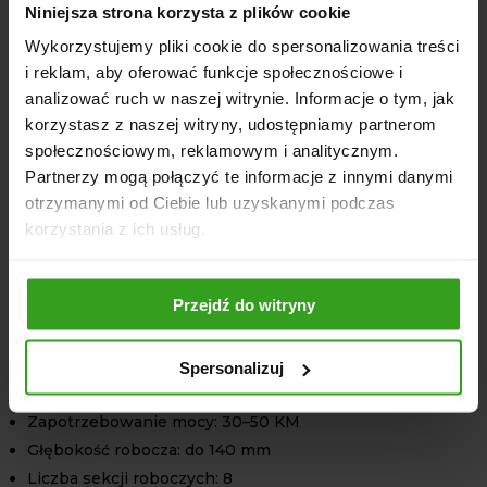
IGN135
Niniejsza strona korzysta z plików cookie
Szerokość robocza: 135 cm
Wykorzystujemy pliki cookie do spersonalizowania treści
i reklam, aby oferować funkcje społecznościowe i
Zapotrzebowanie mocy: 25–35 KM
analizować ruch w naszej witrynie. Informacje o tym, jak
Głębokość robocza: do 140 mm
korzystasz z naszej witryny, udostępniamy partnerom
Liczba sekcji roboczych: 7
społecznościowym, reklamowym i analitycznym.
Liczba noży: 18+18
Partnerzy mogą połączyć te informacje z innymi danymi
Prędkość WOM: 540 obr./min
otrzymanymi od Ciebie lub uzyskanymi podczas
Wymiar A: 153 cm
korzystania z ich usług.
Wymiar B: 95 cm
Wymiar C: 100 cm
Masa: 348 kg
Przejdź do witryny
IGN150
Spersonalizuj
Szerokość robocza: 150 cm
Zapotrzebowanie mocy: 30–50 KM
Głębokość robocza: do 140 mm
Liczba sekcji roboczych: 8