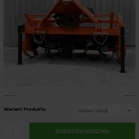
4
5
Wariant Produktu
ilość
DODAJ DO KOSZYKA
Glebogryzarka