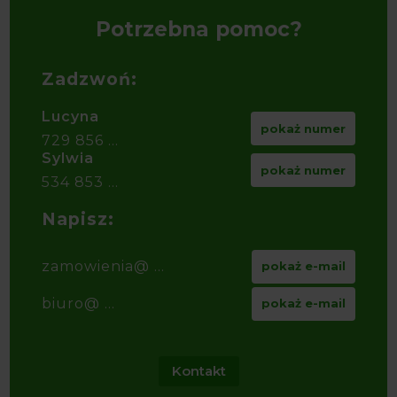
Potrzebna pomoc?
Zadzwoń:
Lucyna
pokaż numer
729 856 ...
Sylwia
pokaż numer
534 853 ...
Napisz:
zamowienia@ ...
pokaż e-mail
biuro@ ...
pokaż e-mail
Kontakt