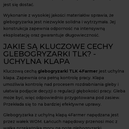
jest się dostać.
Wykonanie z wysokiej jakości materiałów sprawia, że
glebogryzarka jest niezwykle solidna i wytrzymała. Jej
konstrukcja zapewnia odporność na intensywną
eksploatację oraz gwarantuje długowieczność.
JAKIE SĄ KLUCZOWE CECHY
GLEBOGRYZARKI TLK? -
UCHYLNA KLAPA
Kluczową cechą
glebogryzarki TLK 4Farmer
jest uchylna
klapa. Zapewnia ona pełną kontrolę pracy. Klapa
umożliwia kontrolę nad procesem rozdrabniania gleby i
ułatwia podjęcie decyzji o regulacji głębokości pracy. Gleba
może być, więc odpowiednio przygotowana pod zasiew.
Przekłada się to na bardziej efektywne uprawy.
Glebogryzarka z uchylną klapą 4Farmer napędzana jest
przez wałek WOM. Łańcuch napędowy przenosi moc z
wałka przekaźnika mocy na noże glebogryzarki.