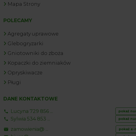
Mapa Strony
POLECAMY
Agregaty uprawowe
Glebogryzarki
Gniotowniki do zboża
Kopaczki do ziemniaków
Opryskiwacze
Pługi
DANE KONTAKTOWE
Lucyna 729 856 ...
pokaż nu
Sylwia 534 853 ...
pokaż nu
zamowienia@ ...
pokaż e-