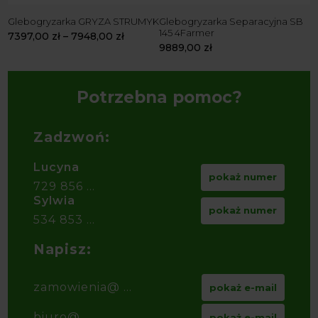
B
Glebogryzarka GRYZA STRUMYK
Glebogryzarka Separacyjna SB
G
145 4Farmer
8
7397,00
zł
–
7948,00
zł
9889,00
zł
7
Potrzebna pomoc?
Zadzwoń:
Lucyna
pokaż numer
729 856 ...
Sylwia
pokaż numer
534 853 ...
Napisz:
zamowienia@ ...
pokaż e-mail
biuro@ ...
pokaż e-mail