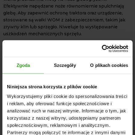
Efektywnie napędzane noże równomiernie spulchniają
glebę. Aby zapewnić ochronę traktora oraz urządzenie,
stosowane są wałki WOM z zabezpieczeniem, takim jak
zrywny klin lub sprzęgło. Niweluje to występowanie
uszkodzeń mechanicznych sprzętu.
JAKIE MOŻE BYĆ
ZASTOSOWANIE
GLEBOGRYZARKI?
Zgoda
Szczegóły
O plikach cookies
przygotowanie gleby pod uprawy;
równomierne spulchnianie gleby;
Niniejsza strona korzysta z plików cookie
praca na mniejszych powierzchniach;
Wykorzystujemy pliki cookie do spersonalizowania treści
Glebogryzarka TLK 4Farmer
jest lekka, a jednocześnie
i reklam, aby oferować funkcje społecznościowe i
trwała i wydajna. Doskonale sprawdza się przy
analizować ruch w naszej witrynie. Informacje o tym, jak
przygotowaniu gleby pod siew warzyw i roślin
korzystasz z naszej witryny, udostępniamy partnerom
ogrodniczych. Optymalne napowietrzenie i wymieszanie
społecznościowym, reklamowym i analitycznym.
gleby zapewnia lepsze warunki do wzrostu roślin.
Partnerzy mogą połączyć te informacje z innymi danymi