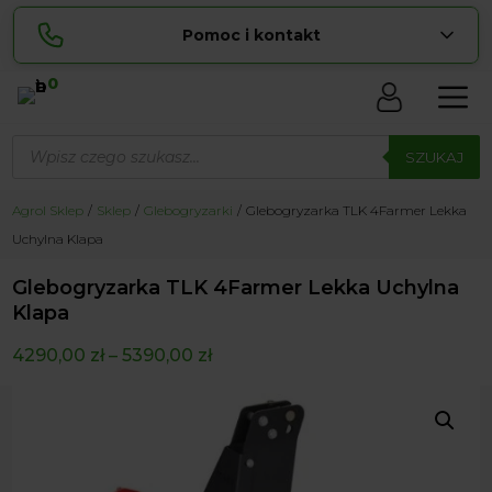
Pomoc i kontakt
0
Skontaktuj się z nami:
Wyszukiwarka
Lucyna
produktów
SZUKAJ
pokaż numer
729 856 ...
Sylwia
Agrol Sklep
Sklep
Glebogryzarki
Glebogryzarka TLK 4Farmer Lekka
pokaż numer
534 853 ...
Uchylna Klapa
zamowienia@ ...
pokaż e-mail
Glebogryzarka TLK 4Farmer Lekka Uchylna
biuro@ ...
pokaż e-mail
Klapa
4290,00
zł
–
5390,00
zł
Biuro obsługi klienta czynne Pn-Sb: 8:00 – 20:00