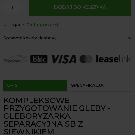
ilość
DODAJ DO KOSZYKA
Glebogryzarka
separacyjna
Kategorie:
Glebogryzarki
SB
z
Sprawdź koszty dostawy
siewnikiem
SANKO
Paczkomaty Inpost:
od 12 zł
Kurier:
od 20 zł
Agrol transport:
200 zł
Agrol transport gabaryty:
ustalane indywidualnie
Odbiór osobisty:
Oblekoń 156a, 28-133 Pacanów
Dostępność form dostawy i ceny uzależniona od produktu.
OPIS
SPECYFIKACJA
KOMPLEKSOWE
PRZYGOTOWANIE GLEBY -
GLEBORYZARKA
SEPARACYJNA SB Z
SIEWNIKIEM