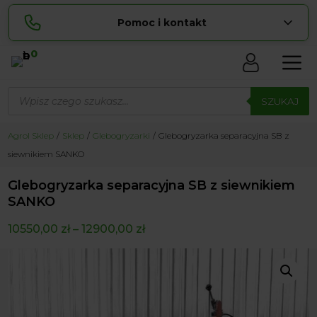
Pomoc i kontakt
0
Skontaktuj się z nami:
Wyszukiwarka
Sylwia
produktów
SZUKAJ
pokaż numer
534 853 ...
Lucyna
Agrol Sklep
Sklep
Glebogryzarki
Glebogryzarka separacyjna SB z
pokaż numer
729 856 ...
siewnikiem SANKO
zamowienia@ ...
pokaż e-mail
Glebogryzarka separacyjna SB z siewnikiem
biuro@ ...
pokaż e-mail
SANKO
10550,00
zł
–
12900,00
zł
Biuro obsługi klienta czynne Pn-Sb: 8:00 – 20:00