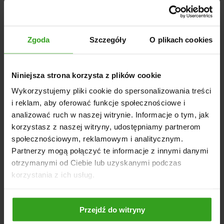
Glebogryzarka separacyjna SB z siewnikiem mocowana
jest na trzypunktowy układ zawieszenia kategorii I
zapewnia łatwą współpracę z większością ciągników.
Solidna konstrukcja maszyny, wykonana została z
Zgoda
Szczegóły
O plikach cookies
wysokiej jakości stali i zabezpieczona trwałym
malowaniem proszkowym.
DANE TECHNICZNE
Niniejsza strona korzysta z plików cookie
Szerokość robocza wysiewu: 125 cm / 145 cm / 165 cm
Wykorzystujemy pliki cookie do spersonalizowania treści
i reklam, aby oferować funkcje społecznościowe i
Szerokość wału strunowego: 145 cm / 165 cm / 185 cm
analizować ruch w naszej witrynie. Informacje o tym, jak
Pojemność siewnika: 125 l / 145 l / 165 l
korzystasz z naszej witryny, udostępniamy partnerom
Średnica wału strunowego: 31 cm
społecznościowym, reklamowym i analitycznym.
Waga siewnika z wałem: 125 kg / 135 kg / 145 kg
Partnerzy mogą połączyć te informacje z innymi danymi
otrzymanymi od Ciebie lub uzyskanymi podczas
korzystania z ich usług.
NASI KLIENCI WYBIERALI RÓWNIEŻ
Przejdź do witryny