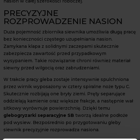
nasion w całej szerokości roboczej.
PRECYZYJNE
ROZPROWADZENIE NASION
Duża pojemność zbiornika siewnika umożliwia długą pracę
bez konieczności częstego uzupełniania nasion.
Zamykana klapa z solidnymi zaczepami skutecznie
zabezpiecza zawartość przed przypadkowym
wysypaniem. Takie rozwiązanie chroni również materiał
siewny przed wilgocią oraz zabrudzeniami.
W trakcie pracy gleba zostaje intensywnie spulchniona
przez wirnik wyposażony w cztery spiralne noże typu C.
Skutecznie rozbijają one bryły ziemi. Pręty separujące
oddzielają kamienie oraz większe frakcje, a następnie wał
sitkowy wyrównuje powierzchnię. Dzięki temu
glebogryzarki separacyjne SB
tworzą idealne podłoże
pod wysiew. Bezpośrednio po przygotowaniu gleby
siewnik precyzyjnie rozprowadza nasiona.