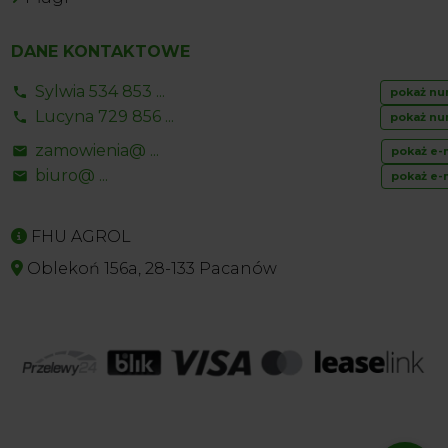
DANE KONTAKTOWE
Sylwia 534 853 ...
pokaż nu
Lucyna 729 856 ...
pokaż nu
zamowienia@ ...
pokaż e-
biuro@ ...
pokaż e-
FHU AGROL
Oblekoń 156a, 28-133 Pacanów