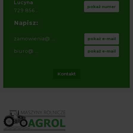
Lucyna
pokaż numer
729 856 ...
Napisz:
zamowienia@ ...
pokaż e-mail
biuro@ ...
pokaż e-mail
Kontakt