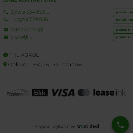
DANE KONTAKTOWE
Sylwia 534 853 ...
pokaż nu
Lucyna 729 856 ...
pokaż nu
zamowienia@ ...
pokaż e-
biuro@ ...
pokaż e-
FHU AGROL
Oblekoń 156a, 28-133 Pacanów
Projekt i wykonanie