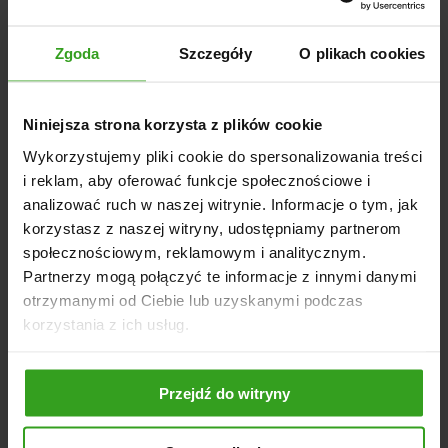
Zgoda
Szczegóły
O plikach cookies
DANE TECHNICZNE
Mocowanie: TUZ I kategorii
Niniejsza strona korzysta z plików cookie
Szerokość robocza: dostępna w 6 wariantach
Noże: łukowe, zamontowane na obrotowym wale
Wykorzystujemy pliki cookie do spersonalizowania treści
i reklam, aby oferować funkcje społecznościowe i
Zapotrzebowanie na moc: niskie
analizować ruch w naszej witrynie. Informacje o tym, jak
Wykończenie: malowana proszkowo
korzystasz z naszej witryny, udostępniamy partnerom
Gwarancja: bezpieczne zakupy
społecznościowym, reklamowym i analitycznym.
Partnerzy mogą połączyć te informacje z innymi danymi
otrzymanymi od Ciebie lub uzyskanymi podczas
korzystania z ich usług.
NASI KLIENCI WYBIERALI RÓWNIEŻ
Przejdź do witryny