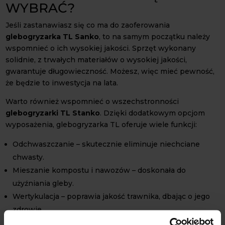
WYBRAĆ?
Jeśli zastanawiasz się co ma do zaoferowania
glebogryzarka TL Sanko
, to na samym początku należy
wspomnieć o ich wysokiej jakości. Sprzęt wykonany
solidnie, z trwałych materiałów o wysokiej jakości,
gwarantuje długowieczność. Możesz, więc mieć pewność,
że będzie to inwestycja na lata.
Warto również wspomnieć o wszechstronności
glebogryzarki TL Stanko
. Dzięki dodatkowym opcjom
wyposażenia, glebogryzarka TL oferuje wiele funkcji:
Odchwaszczanie – skutecznie eliminuje niechciane
chwasty.
Mieszanie kompostu i nawozów – doskonała do
użyźniania gleby.
Wertykulacja – poprawia jakość trawnika, dbając o jego
zdrowie.
Przycinanie brzegów – estetyczne wykończenie ogrodu.