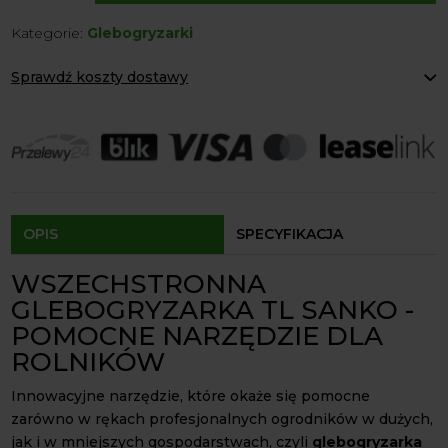
TL
Kategorie:
Glebogryzarki
Sanko
Sprawdź koszty dostawy
Paczkomaty Inpost:
od 12 zł
Kurier:
od 20 zł
Agrol transport:
200 zł
Agrol transport gabaryty:
ustalane indywidualnie
Odbiór osobisty:
Oblekoń 156a, 28-133 Pacanów
Dostępność form dostawy i ceny uzależniona od produktu.
OPIS
SPECYFIKACJA
WSZECHSTRONNA
GLEBOGRYZARKA TL SANKO -
POMOCNE NARZĘDZIE DLA
ROLNIKÓW
Innowacyjne narzędzie, które okaże się pomocne
zarówno w rękach profesjonalnych ogrodników w dużych,
jak i w mniejszych gospodarstwach, czyli
glebogryzarka