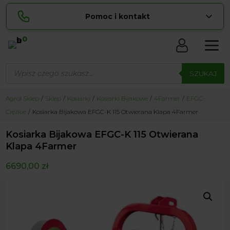
Pomoc i kontakt
0
Skontaktuj się z nami:
Wyszukiwarka
Sylwia
produktów
SZUKAJ
pokaż numer
534 853 ...
Lucyna
Agrol Sklep
Sklep
Kosiarki
Kosiarki Bijakowe
4Farmer
EFGC-
pokaż numer
729 856 ...
Ciężkie
Kosiarka Bijakowa EFGC-K 115 Otwierana Klapa 4Farmer
zamowienia@ ...
pokaż e-mail
Kosiarka Bijakowa EFGC-K 115 Otwierana
biuro@ ...
pokaż e-mail
Klapa 4Farmer
6690,00
zł
Biuro obsługi klienta czynne Pn-Sb: 8:00 – 20:00