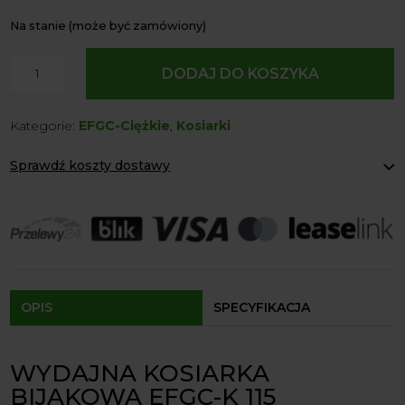
Na stanie (może być zamówiony)
ilość
DODAJ DO KOSZYKA
Kosiarka
Bijakowa
Kategorie:
EFGC-Ciężkie
,
Kosiarki
EFGC-
K
Sprawdź koszty dostawy
115
Otwierana
Paczkomaty Inpost:
od 12 zł
Klapa
Kurier:
od 20 zł
Agrol transport:
200 zł
4Farmer
Agrol transport gabaryty:
ustalane indywidualnie
Odbiór osobisty:
Oblekoń 156a, 28-133 Pacanów
Dostępność form dostawy i ceny uzależniona od produktu.
OPIS
SPECYFIKACJA
WYDAJNA KOSIARKA
BIJAKOWA EFGC-K 115