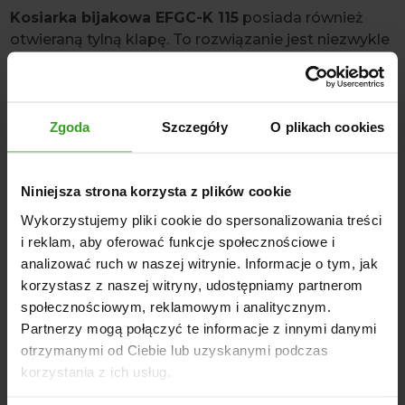
Kosiarka bijakowa EFGC-K 115
posiada również
otwieraną tylną klapę. To rozwiązanie jest niezwykle
przydatne, szczególnie podczas pracy na bardzo
zarośniętych terenach. Dzięki otwarciu klapy,
skoszony materiał nie jest tak drobno rozdrabniany,
co odciąża silnik ciągnika i zwiększa wydajność
Zgoda
Szczegóły
O plikach cookies
pracy.
SPECYFIKACJA TECHNICZNA
Niniejsza strona korzysta z plików cookie
Szerokość robocza: 1150 mm
Wykorzystujemy pliki cookie do spersonalizowania treści
Moc ciągnika: Min. 25 KM
i reklam, aby oferować funkcje społecznościowe i
WOM (PTO): 540 obr./min
analizować ruch w naszej witrynie. Informacje o tym, jak
TUZ: 3-punktowy KAT I
korzystasz z naszej witryny, udostępniamy partnerom
Ilość młotków: 20 sztuk
społecznościowym, reklamowym i analitycznym.
Waga: 220 kg
Partnerzy mogą połączyć te informacje z innymi danymi
Ilość pasków klinowych: 3
otrzymanymi od Ciebie lub uzyskanymi podczas
Szerokość całkowita: 1300 mm
korzystania z ich usług.