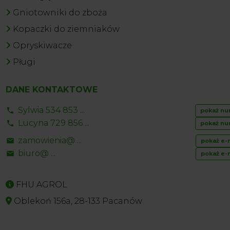
Gniotowniki do zboża
Kopaczki do ziemniaków
Opryskiwacze
Pługi
DANE KONTAKTOWE
Sylwia 534 853 ...
pokaż nu
Lucyna 729 856 ...
pokaż nu
zamowienia@ ...
pokaż e-
biuro@ ...
pokaż e-
FHU AGROL
Oblekoń 156a, 28-133 Pacanów