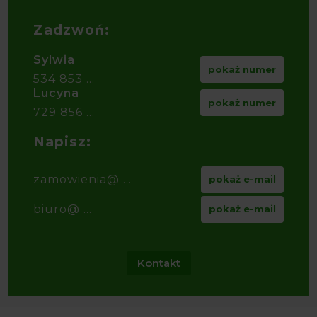
Zadzwoń:
Sylwia
pokaż numer
534 853 ...
Lucyna
pokaż numer
729 856 ...
Napisz:
zamowienia@ ...
pokaż e-mail
biuro@ ...
pokaż e-mail
Kontakt