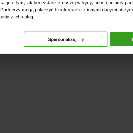
ormacje o tym, jak korzystasz z naszej witryny, udostępniamy p
oc ciągnika: 15-20 KM.
Partnerzy mogą połączyć te informacje z innymi danymi otrzym
 dopuszczalna prędkość: 10 km/h.
nia z ich usług.
KG.
ów: 20 (lub 40 noży Y) na śrubę 16 mm.
punktowy KAT I.
Spersonalizuj
w klinowych: 3 szt.