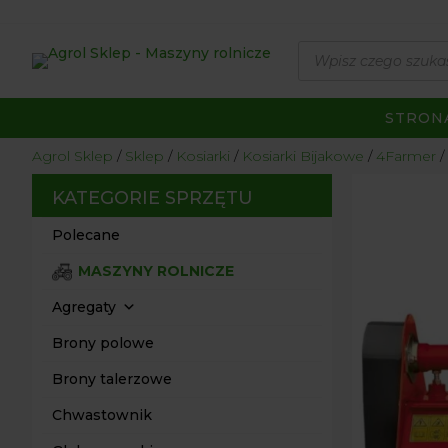
Wyszukiwarka
produktów
STRON
Agrol Sklep
Sklep
Kosiarki
Kosiarki Bijakowe
4Farmer
KATEGORIE SPRZĘTU
Polecane
MASZYNY ROLNICZE
Agregaty
Brony polowe
Brony talerzowe
Chwastownik