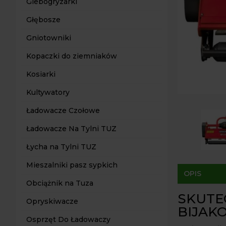
Glebogryzarki
Głębosze
Gniotowniki
Kopaczki do ziemniaków
Kosiarki
Kultywatory
Ładowacze Czołowe
Ładowacze Na Tylni TUZ
Łycha na Tylni TUZ
Mieszalniki pasz sypkich
OPIS
Obciążnik na Tuza
SKUTE
Opryskiwacze
BIJAK
Osprzęt Do Ładowaczy