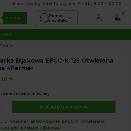
Biuro obsługi klienta czynne Pn-Sb: 8:00 – 20:00
0
Pomoc
SZUKAJ
i kontakt
TAKT
4Farmer
iarka Bijakowa EFGC-K 125 Otwierana
pa 4Farmer
,01
zł
nie (może być zamówiony)
DODAJ DO KOSZYKA
ka
owa
orie:
4Farmer
,
EFGC-Ciężkie
,
EFGC-K -Otwierana
,
Kosiarki
,
Kosiarki Bijakowe