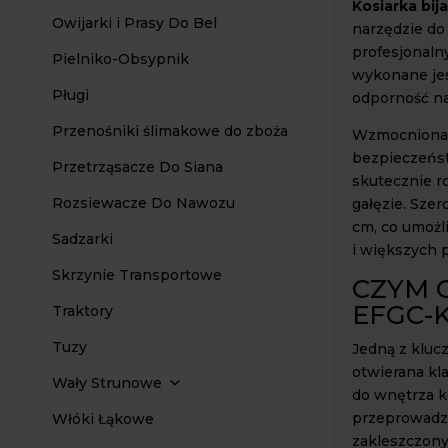
Kosiarka bi
Owijarki i Prasy Do Bel
narzędzie do
profesjonaln
Pielniko-Obsypnik
wykonane jes
Pługi
odporność na
Przenośniki ślimakowe do zboża
Wzmocniona r
bezpieczeńst
Przetrząsacze Do Siana
skutecznie r
Rozsiewacze Do Nawozu
gałęzie. Szer
cm, co umożl
Sadzarki
i większych 
Skrzynie Transportowe
CZYM 
EFGC-K
Traktory
Tuzy
Jedną z klu
otwierana kl
Wały Strunowe
do wnętrza k
przeprowadzi
Włóki Łąkowe
zakleszczony