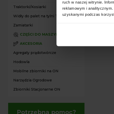
ruch w naszej witrynie. Inf
Wymagana m
Traktorki/Kosiarki
reklamowym i analitycznym. 
Maksymalna
uzyskanymi podczas korzysta
Widły do palet na tylni TUZ
Waga: 234 
Ilość młotk
Zamiatarki
Zaczep: 3 
CZĘŚCI DO MASZYN
Ilość paskó
AKCESORIA
Agregaty prądotwórcze
Hodowla
Mobilne zbiorniki na ON
Narzędzia Ogrodowe
Zbiorniki Stacjonarne ON
Potrzebna pomoc?