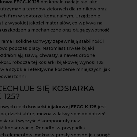
jakowa EFGC-K 125
doskonale nadaje się jako
 utrzymania terenów zielonych dla rolników oraz
ych firm w sektorze komunalnym. Urządzenie
t z wysokiej jakości materiałów, co wpływa na
 uszkodzenia mechaniczne oraz długą żywotność.
ama i solidne uchwyty zapewniają stabilność i
wo podczas pracy. Natomiast trwałe bijaki
ozdrabniają trawę, chwasty, a nawet drobne
okość robocza tej kosiarki bijakowej wynosi 125
iwia szybkie i efektywne koszenie mniejszych, jak
powierzchni.
CECHUJE SIĘ KOSIARKA
 125?
czowych cech
kosiarki bijakowej
EFGC-K 125
jest
apa, dzięki której można w łatwy sposób dotrzeć
osiarki i wyczyścić komponenty oraz
ć konserwację. Ponadto, w przypadku
ch elementów, można w prosty sposób je usunąć.