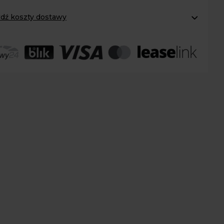
dź koszty dostawy
rana
omaty Inpost:
od 12 zł
:
od 20 zł
er
 transport:
200 zł
 transport gabaryty:
ustalane indywidualnie
r osobisty:
Oblekoń 156a, 28-133 Pacanów
ność form dostawy i ceny uzależniona od produktu.