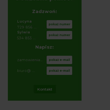
Zadzwoń:
Lucyna
pokaż numer
729 856 ...
Sylwia
pokaż numer
534 853 ...
Napisz:
zamowienia@ ...
pokaż e-mail
biuro@ ...
pokaż e-mail
Kontakt