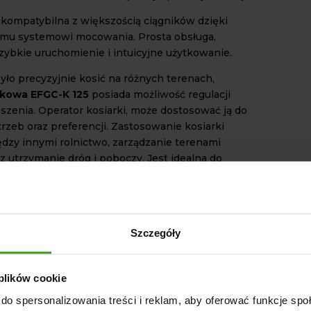
t kompatybilna z większością ciągników dzięki
mu systemowi mocowania. Prosta obsługa,
zybkie uruchomienie i intuicyjne użytkowanie.
yło precyzyjnie kosić na różnych terenach,
akowa EFGC-K 125
posiada możliwość regulacji
szenia. Operator kosiarki, może dostosować ją do
rzeb oraz preferencji. Zastosowanie kosiarki
dzy innymi rolnictwo, zarządzanie terenami
z utrzymanie dróg i poboczy. Jest idealna do
wisk, łąk i nieużytków rolnych, zarośli przy
eżkach.
TECHNICZNE
LxWxH): 1400x790x850 mm.
Szczegóły
koszenia: 125 cm.
oszenia: 0-60 mm.
 plików cookie
tora: 108 mm.
do spersonalizowania treści i reklam, aby oferować funkcje sp
prędkość WOM (PTO): 540 obr/min.