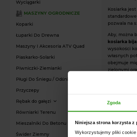
Wyciągarki
Kosiarka jes
MASZYNY OGRODNICZE
standardowe
pozwala na s
Koparki
Aby, można b
Łuparki Do Drewna
kosiarka bij
Maszyny I Akcesoria ATV Quad
wysokości ko
własnych pot
Piaskarko-Solarki
obejmuje mię
Piwniczki-Ziemianki
zielonymi ora
koszenia past
Pługi Do Śniegu / Odśnieżarki
drogach i ści
DANE 
Przyczepy
Rębak do gałęzi
Wymiary (
Zgoda
Szerokość 
Równiarki Terenu
Wysokość k
Niniejsza strona korzysta z
Mieszalniki Do Betonu
Średnica ro
Wykorzystujemy pliki cookie 
Wymagana 
Świder Ziemny