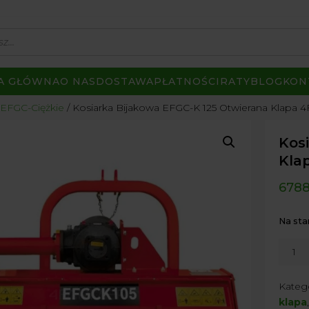
A GŁÓWNA
O NAS
DOSTAWA
PŁATNOŚCI
RATY
BLOG
KON
EFGC-Ciężkie
Kosiarka Bijakowa EFGC-K 125 Otwierana Klapa 
Kos
Kla
6788
Na sta
ilość
Kosiar
Bijak
Kateg
EFGC-
klapa