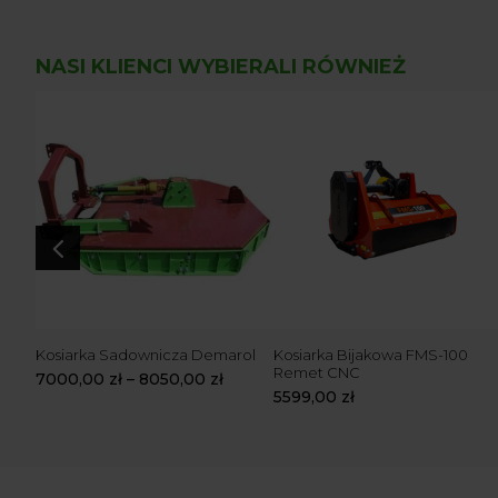
NASI KLIENCI WYBIERALI RÓWNIEŻ
4
5
Kosiarka Sadownicza Demarol
Kosiarka Bijakowa FMS-100
Remet CNC
7000,00
zł
–
8050,00
zł
5599,00
zł