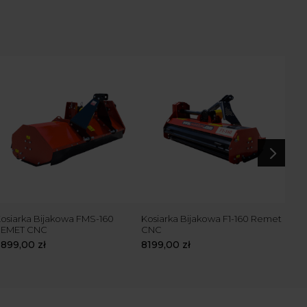
5
osiarka Bijakowa FMS-160
Kosiarka Bijakowa F1-160 Remet
Kosi
REMET CNC
CNC
CN
6899,00
zł
8199,00
zł
919