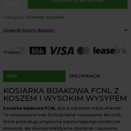
DODAJ DO KOSZYKA
Kosiarka
bijakowa
Kategorie:
4Farmer
,
Kosiarki
FCNL
4Farmer
Sprawdź koszty dostawy
z
koszem
Paczkomaty Inpost:
od 12 zł
Kurier:
od 20 zł
Agrol transport:
200 zł
Agrol transport gabaryty:
ustalane indywidualnie
Odbiór osobisty:
Oblekoń 156a, 28-133 Pacanów
Dostępność form dostawy i ceny uzależniona od produktu.
OPIS
SPECYFIKACJA
KOSIARKA BIJAKOWA FCNL Z
KOSZEM I WYSOKIM WYSYPEM
Kosiarka bijakowa FCNL
jest produktem marki 4Farmer.
To nowoczesne oraz funkcjonalne rozwiązanie dla osób,
które poszukują urządzenia zapewniającego skuteczne
koszenie, ale również efektywne zbieranie i usuwanie