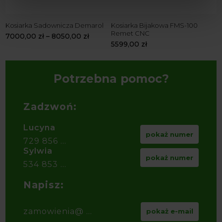
Kosiarka Sadownicza Demarol
Kosiarka Bijakowa FMS-100
K
Remet CNC
R
7000,00
zł
–
8050,00
zł
5599,00
zł
5
Potrzebna pomoc?
Zadzwoń:
Lucyna
pokaż numer
729 856 ...
Sylwia
pokaż numer
534 853 ...
Napisz:
zamowienia@ ...
pokaż e-mail