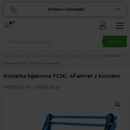
Pomoc i kontakt
0
Skontaktuj się z nami:
Wyszukiwarka
Lucyna
produktów
SZUKAJ
pokaż numer
729 856 ...
Sylwia
Agrol Sklep
Sklep
Kosiarki
Kosiarki Bijakowe
4Farmer
Kosiarka
pokaż numer
534 853 ...
bijakowa FCNL 4Farmer z koszem
zamowienia@ ...
pokaż e-mail
Kosiarka bijakowa FCNL 4Farmer z koszem
biuro@ ...
pokaż e-mail
14990,00
zł
–
19990,00
zł
Biuro obsługi klienta czynne Pn-Sb: 8:00 – 20:00