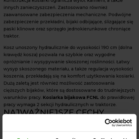
Konstrukcja kosiarki ogranicza wylot kamieni, a także
innych zanieczyszczeń. Zastosowano również
zaawansowane zabezpieczenia mechaniczne. Podwójne
zabezpieczenie przekładni, bijaki odbijające, ślizgające się
paski klinowe oraz sprzęgło jednokierunkowe chroniące
traktor.
Kosz unoszony hydraulicznie do wysokości 190 cm (dolna
krawędź kosza) pozwala na szybkie oraz wygodne
opróżnianie i wysypywanie skoszonej roślinności. Łatwy
wysyp skoszonego materiału, a także regulacja wysokości
koszenia, przekładają się na komfort użytkowania kosiarki.
Dużą zaletą jest również możliwość zastosowania
cięższych bijaków, które są dostosowane do trudniejszych
warunków pracy.
Kosiarka bijakowa FCNL
do prawidłowej
pracy wymaga 2 sekcji hydraulicznych w traktorze.
NAJWAŻNIEJSZE CECHY
KOSIARKI FCNL Z KOSZEM
Bezpieczna praca w terenach zurbanizowanych;