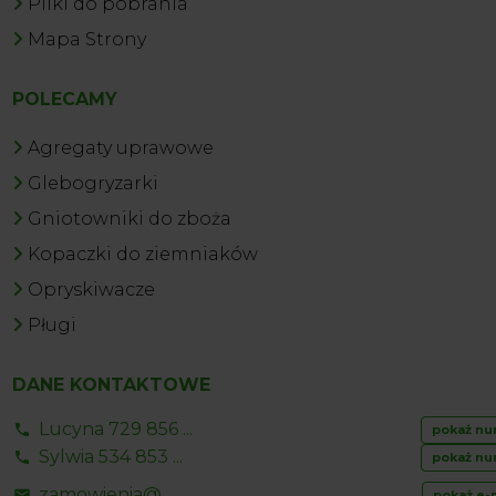
Pliki do pobrania
Mapa Strony
POLECAMY
Agregaty uprawowe
Glebogryzarki
Gniotowniki do zboża
Kopaczki do ziemniaków
Opryskiwacze
Pługi
DANE KONTAKTOWE
Lucyna 729 856 ...
pokaż nu
Sylwia 534 853 ...
pokaż nu
zamowienia@ ...
pokaż e-