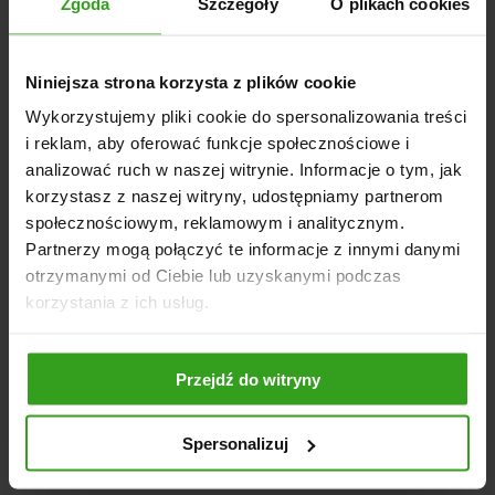
Zaawansowane zabezpieczenia mechaniczne;
Zgoda
Szczegóły
O plikach cookies
Wysoki wysyp;
Komfort użytkowania;
Niniejsza strona korzysta z plików cookie
Ekonomiczna i trwała konstrukcja;
Wykorzystujemy pliki cookie do spersonalizowania treści
Możliwość zastosowania cięższych bijaków;
i reklam, aby oferować funkcje społecznościowe i
Szerokie zastosowanie;
analizować ruch w naszej witrynie. Informacje o tym, jak
korzystasz z naszej witryny, udostępniamy partnerom
społecznościowym, reklamowym i analitycznym.
Partnerzy mogą połączyć te informacje z innymi danymi
NASI KLIENCI WYBIERALI RÓWNIEŻ
otrzymanymi od Ciebie lub uzyskanymi podczas
korzystania z ich usług.
Przejdź do witryny
4
5
Spersonalizuj