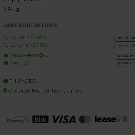
Pługi
DANE KONTAKTOWE
Sylwia 534 853 ...
pokaż nu
Lucyna 729 856 ...
pokaż nu
zamowienia@ ...
pokaż e-
biuro@ ...
pokaż e-
FHU AGROL
Oblekoń 156a, 28-133 Pacanów