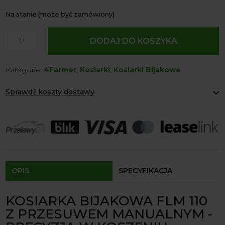
Na stanie (może być zamówiony)
ilość
DODAJ DO KOSZYKA
Kosiarka
Bijakowa
Kategorie:
4Farmer
,
Kosiarki
,
Kosiarki Bijakowe
FLM
110
Sprawdź koszty dostawy
Z
Przesuwem
Paczkomaty Inpost:
od 12 zł
Manualnym
Kurier:
od 20 zł
Agrol transport:
200 zł
4Farmer
Agrol transport gabaryty:
ustalane indywidualnie
Odbiór osobisty:
Oblekoń 156a, 28-133 Pacanów
Dostępność form dostawy i ceny uzależniona od produktu.
OPIS
SPECYFIKACJA
KOSIARKA BIJAKOWA FLM 110
Z PRZESUWEM MANUALNYM -