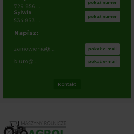
pokaż numer
729 856 ...
Sylwia
pokaż numer
534 853 ...
Napisz:
zamowienia@ ...
pokaż e-mail
biuro@ ...
pokaż e-mail
Kontakt