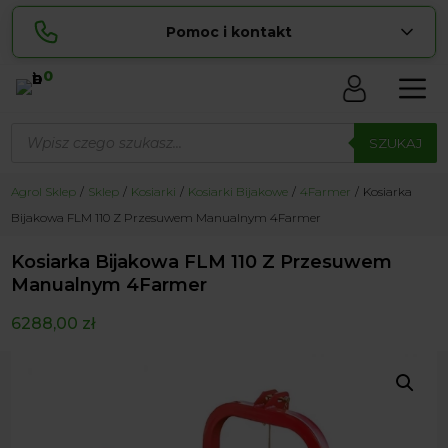
Pomoc i kontakt
0
Skontaktuj się z nami:
Wyszukiwarka
Lucyna
produktów
SZUKAJ
pokaż numer
729 856 ...
Sylwia
Agrol Sklep
Sklep
Kosiarki
Kosiarki Bijakowe
4Farmer
Kosiarka
pokaż numer
534 853 ...
Bijakowa FLM 110 Z Przesuwem Manualnym 4Farmer
zamowienia@ ...
pokaż e-mail
Kosiarka Bijakowa FLM 110 Z Przesuwem
biuro@ ...
pokaż e-mail
Manualnym 4Farmer
6288,00
zł
Biuro obsługi klienta czynne Pn-Sb: 8:00 – 20:00