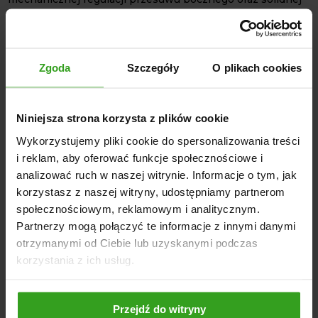
konstrukcji, kosiarka gwarantuje wysoką wydajność.
SPECYFIKACJA TECHNICZNA
Szerokość robocza: 1100 mm
Zgoda
Szczegóły
O plikach cookies
Minimalna moc ciągnika: 15 KM
Wysokość robocza: 0 – 60 mm (regulacja 5-stopniowa)
WOM/PTO: 540 obr./min
Niniejsza strona korzysta z plików cookie
Ilość młotków: 20
Wykorzystujemy pliki cookie do spersonalizowania treści
Ilość pasków klinowych: 3
i reklam, aby oferować funkcje społecznościowe i
Przesuw boczny: 600 mm, mechaniczny
analizować ruch w naszej witrynie. Informacje o tym, jak
Waga: 175 kg
korzystasz z naszej witryny, udostępniamy partnerom
Szerokość całkowita: 1250 mm
społecznościowym, reklamowym i analitycznym.
Kolor: Czerwony
Partnerzy mogą połączyć te informacje z innymi danymi
otrzymanymi od Ciebie lub uzyskanymi podczas
korzystania z ich usług.
NASI KLIENCI WYBIERALI RÓWNIEŻ
Przejdź do witryny