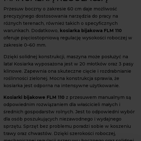
Przesuw boczny o zakresie 60 cm daje możliwość
precyzyjnego dostosowania narzędzia do pracy na
różnych terenach, również takich o specyficznych
warunkach. Dodatkowo,
kosiarka bijakowa FLM 110
oferuje pięciostopniową regulację wysokości roboczej w
zakresie 0–60 mm.
Dzięki solidnej konstrukcji, maszyna może posłużyć na
lata! Kosiarka wyposażona jest w 20 młotków oraz 3 pasy
klinowe. Zapewnia ona skuteczne cięcie i rozdrabnianie
roślinności zielonej. Mocna konstrukcja sprawia, że
kosiarka jest odporna na intensywne użytkowanie.
Kosiarki bijakowe FLM 110
z przesuwem manualnym są
odpowiednim rozwiązaniem dla właścicieli małych i
średnich gospodarstw rolnych. Jest to odpowiedni wybór
dla osób poszukujących niezawodnego i wydajnego
sprzętu. Sprzęt bez problemu poradzi sobie w koszeniu
trawy oraz chwastów. Dzięki szerokości roboczej,
mechanicznej regulacji przesuwu bocznego oraz solidnej