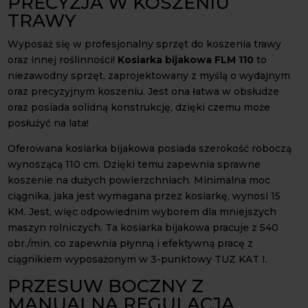
PRECYZJA W KOSZENIU
TRAWY
Wyposaż się w profesjonalny sprzęt do koszenia trawy
oraz innej roślinności!
Kosiarka bijakowa FLM 110
to
niezawodny sprzęt, zaprojektowany z myślą o wydajnym
oraz precyzyjnym koszeniu. Jest ona łatwa w obsłudze
oraz posiada solidną konstrukcję, dzięki czemu może
posłużyć na lata!
Oferowana kosiarka bijakowa posiada szerokość roboczą
wynoszącą 110 cm. Dzięki temu zapewnia sprawne
koszenie na dużych powierzchniach. Minimalna moc
ciągnika, jaka jest wymagana przez kosiarkę, wynosi 15
KM. Jest, więc odpowiednim wyborem dla mniejszych
maszyn rolniczych. Ta kosiarka bijakowa pracuje z 540
obr./min, co zapewnia płynną i efektywną pracę z
ciągnikiem wyposażonym w 3-punktowy TUZ KAT I.
PRZESUW BOCZNY Z
MANUALNĄ REGULACJĄ