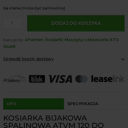
Na stanie (może być zamówiony)
ilość
DODAJ DO KOSZYKA
Kosiarka
Bijakowa
Kategorie:
4Farmer
,
Kosiarki
,
Maszyny I Akcesoria ATV
Spalinowa
Quad
ATVM
120
Sprawdź koszty dostawy
Quada
Silnik
Paczkomaty Inpost:
od 12 zł
Briggs
Kurier:
od 20 zł
Agrol transport:
200 zł
&
Agrol transport gabaryty:
ustalane indywidualnie
stratton
Odbiór osobisty:
Oblekoń 156a, 28-133 Pacanów
Dostępność form dostawy i ceny uzależniona od produktu.
OPIS
SPECYFIKACJA
KOSIARKA BIJAKOWA
SPALINOWA ATVM 120 DO