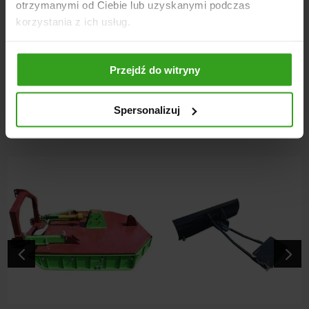
otrzymanymi od Ciebie lub uzyskanymi podczas
Noże: 28 szt.
korzystania z ich usług.
Zakres koszenia: 20-200 mm
Waga: 235 kg
Zaczep: kulowy ISO 50
Przejdź do witryny
Spersonalizuj
NASI KLIENCI WYBIERALI RÓWNIEŻ
4
5