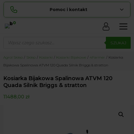
Pomoc i kontakt
0
Skontaktuj się z nami:
Wyszukiwarka
Lucyna
produktów
SZUKAJ
pokaż numer
729 856 ...
Sylwia
Agrol Sklep
Sklep
Kosiarki
Kosiarki Bijakowe
4Farmer
Kosiarka
pokaż numer
534 853 ...
Bijakowa Spalinowa ATVM 120 Quada Silnik Briggs & stratton
zamowienia@ ...
pokaż e-mail
Kosiarka Bijakowa Spalinowa ATVM 120
biuro@ ...
pokaż e-mail
Quada Silnik Briggs & stratton
11488,00
zł
Biuro obsługi klienta czynne Pn-Sb: 8:00 – 20:00