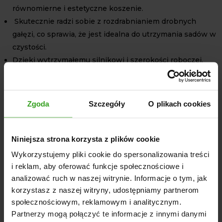
równomierne i estetyczne koszenie.
Skutecznie radzi sobie z rozdrabnianiem drobnych
gałęzi, co sprawia, że jest idealna do utrzymania sadów w
czystości.
Dzięki wytrzymałemu silnikowi i szerokości roboczej,
ATVM 120 jest niezastąpiona w koszeniu na nierównym
terenie oraz przy usuwaniu chwastów.
Zgoda
Szczegóły
O plikach cookies
SPECYFIKACJA TECHNICZNA
Silnik: Briggs & Stratton XR 2100, 4-suwowy, OVH,
Niniejsza strona korzysta z plików cookie
benzyna
Pojemność silnika: 420 cm³
Wykorzystujemy pliki cookie do spersonalizowania treści
i reklam, aby oferować funkcje społecznościowe i
Moment obrotowy: 28.48 Nm przy 2600 obr./min.
analizować ruch w naszej witrynie. Informacje o tym, jak
Pojemność zbiornika paliwa: 6.6 L
korzystasz z naszej witryny, udostępniamy partnerom
Starter: manualny, szarpak ręczny
społecznościowym, reklamowym i analitycznym.
Szerokość robocza: 1200 mm
Partnerzy mogą połączyć te informacje z innymi danymi
Szerokość całkowita: 1850 mm