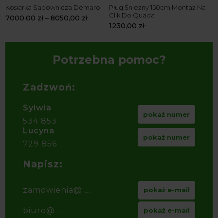
Kosiarka Sadownicza Demarol
Pług Śnieżny 150cm Montaż Na
W
Clik Do Quada
Ż
7000,00
zł
–
8050,00
zł
1230,00
zł
3
Potrzebna pomoc?
Zadzwoń:
Sylwia
pokaż numer
534 853 ...
Lucyna
pokaż numer
729 856 ...
Napisz:
zamowienia@ ...
pokaż e-mail
biuro@ ...
pokaż e-mail