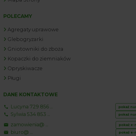
POLECAMY
Agregaty uprawowe
Glebogryzarki
Gniotowniki do zboża
Kopaczki do ziemniaków
Opryskiwacze
Pługi
DANE KONTAKTOWE
Lucyna 729 856 ...
pokaż nu
Sylwia 534 853 ...
pokaż nu
zamowienia@ ...
pokaż e-
biuro@ ...
pokaż e-