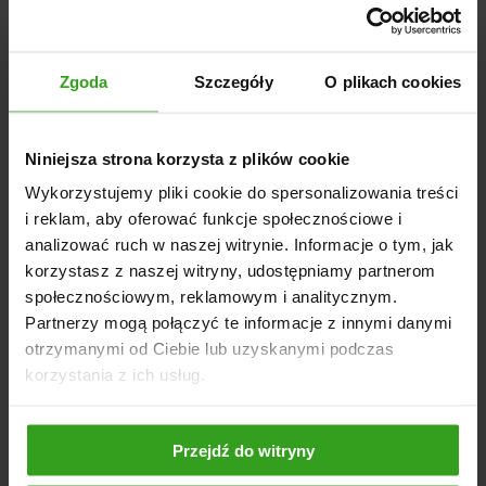
szerokość robocza: 1800 mm
szerokość całkowita: 2045 mm
długość maszyny: 1380 mm
Zgoda
Szczegóły
O plikach cookies
wysokość: 1140 mm
masa: 865 kg
zalecana moc ciągnika: 50–80 KM
Niniejsza strona korzysta z plików cookie
prędkość WOM: 540 obr./min
Wykorzystujemy pliki cookie do spersonalizowania treści
liczba młotków bijakowych (1200 g): 16 sztuk
i reklam, aby oferować funkcje społecznościowe i
liczba pasków napędowych: 4
analizować ruch w naszej witrynie. Informacje o tym, jak
korzystasz z naszej witryny, udostępniamy partnerom
średnica wału roboczego: 194 mm
społecznościowym, reklamowym i analitycznym.
grubość ścianki wału: 12 mm
Partnerzy mogą połączyć te informacje z innymi danymi
otrzymanymi od Ciebie lub uzyskanymi podczas
korzystania z ich usług.
NASI KLIENCI WYBIERALI RÓWNIEŻ
Przejdź do witryny