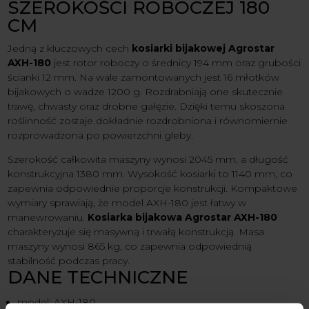
SZEROKOŚCI ROBOCZEJ 180
CM
Jedną z kluczowych cech
kosiarki bijakowej Agrostar
AXH-180
jest rotor roboczy o średnicy 194 mm oraz grubości
ścianki 12 mm. Na wale zamontowanych jest 16 młotków
bijakowych o wadze 1200 g. Rozdrabniają one skutecznie
trawę, chwasty oraz drobne gałęzie. Dzięki temu skoszona
roślinność zostaje dokładnie rozdrobniona i równomiernie
rozprowadzona po powierzchni gleby.
Szerokość całkowita maszyny wynosi 2045 mm, a długość
konstrukcyjna 1380 mm. Wysokość kosiarki to 1140 mm, co
zapewnia odpowiednie proporcje konstrukcji. Kompaktowe
wymiary sprawiają, że model AXH-180 jest łatwy w
manewrowaniu.
Kosiarka bijakowa Agrostar AXH-180
charakteryzuje się masywną i trwałą konstrukcją. Masa
maszyny wynosi 865 kg, co zapewnia odpowiednią
stabilność podczas pracy.
DANE TECHNICZNE
model: AXH-180