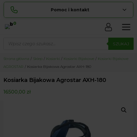
Pomoc i kontakt
0
Skontaktuj się z nami:
Wyszukiwarka
Lucyna
produktów
SZUKAJ
pokaż numer
729 856 ...
Sylwia
Strona główna
Sklep
Kosiarki
Kosiarki Bijakowe
Kosiarki Bijakowe
pokaż numer
534 853 ...
AGROSTAR
Kosiarka Bijakowa Agrostar AXH-180
zamowienia@ ...
pokaż e-mail
Kosiarka Bijakowa Agrostar AXH-180
biuro@ ...
pokaż e-mail
16500,00
zł
Biuro obsługi klienta czynne Pn-Sb: 8:00 – 20:00