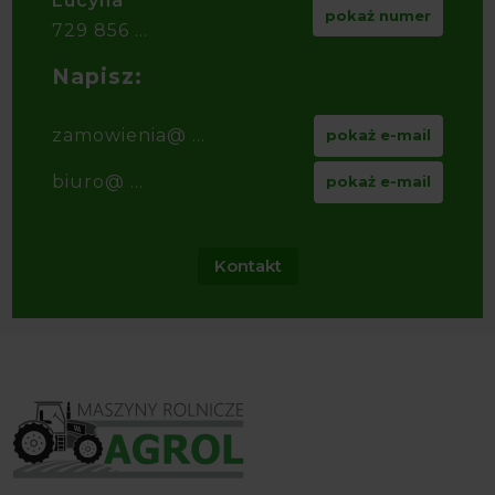
Lucyna
pokaż numer
729 856 ...
Napisz:
zamowienia@ ...
pokaż e-mail
biuro@ ...
pokaż e-mail
Kontakt