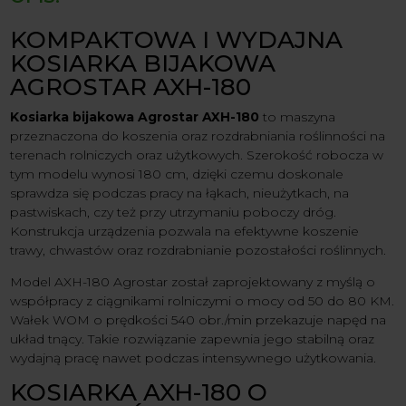
KOMPAKTOWA I WYDAJNA
KOSIARKA BIJAKOWA
AGROSTAR AXH-180
Kosiarka bijakowa Agrostar AXH-180
to maszyna
przeznaczona do koszenia oraz rozdrabniania roślinności na
terenach rolniczych oraz użytkowych. Szerokość robocza w
tym modelu wynosi 180 cm, dzięki czemu doskonale
sprawdza się podczas pracy na łąkach, nieużytkach, na
pastwiskach, czy też przy utrzymaniu poboczy dróg.
Konstrukcja urządzenia pozwala na efektywne koszenie
trawy, chwastów oraz rozdrabnianie pozostałości roślinnych.
Model AXH-180 Agrostar został zaprojektowany z myślą o
współpracy z ciągnikami rolniczymi o mocy od 50 do 80 KM.
Wałek WOM o prędkości 540 obr./min przekazuje napęd na
układ tnący. Takie rozwiązanie zapewnia jego stabilną oraz
wydajną pracę nawet podczas intensywnego użytkowania.
KOSIARKA AXH-180 O