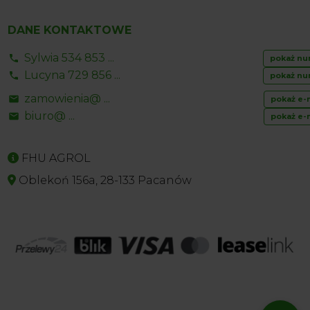
DANE KONTAKTOWE
Sylwia 534 853 ...
pokaż nu
Lucyna 729 856 ...
pokaż nu
zamowienia@ ...
pokaż e-
biuro@ ...
pokaż e-
FHU AGROL
Oblekoń 156a, 28-133 Pacanów