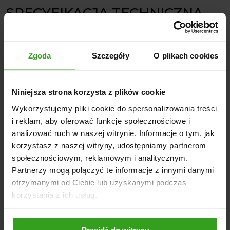
SPECYFIKACJA TECHNICZNA
Napęd: Wałek Odbioru Mocy (WOM)
Gwarancja: 12 miesięcy
Zgoda
Szczegóły
O plikach cookies
Konstrukcja: Solidna, lakierowana proszkowo, odporna na
uszkodzenia
Regulacja wysokości koszenia: Na płozach
Niniejsza strona korzysta z plików cookie
Wał główny: Wyposażony w młotki
Wykorzystujemy pliki cookie do spersonalizowania treści
Certyfikaty: CE oraz deklaracja zgodności WE
i reklam, aby oferować funkcje społecznościowe i
analizować ruch w naszej witrynie. Informacje o tym, jak
Kosiarka bijakowa AM
to inwestycja w niezawodność i
korzystasz z naszej witryny, udostępniamy partnerom
jakość pracy. Solidna konstrukcja, zastosowanie
nowoczesnych technologii i łatwość manewrowania sprawia,
społecznościowym, reklamowym i analitycznym.
że jest doskonałym wyborem dla każdego, kto stawia na
Partnerzy mogą połączyć te informacje z innymi danymi
profesjonalizm i trwałość. Zadbaj o posiadane tereny zielone
otrzymanymi od Ciebie lub uzyskanymi podczas
z niezawodnym sprzętem!
korzystania z ich usług.
NASI KLIENCI WYBIERALI RÓWNIEŻ