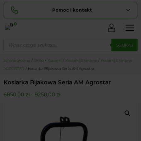
Pomoc i kontakt
0
Skontaktuj się z nami:
Wyszukiwarka
Lucyna
produktów
SZUKAJ
pokaż numer
729 856 ...
Sylwia
Strona główna
Sklep
Kosiarki
Kosiarki Bijakowe
Kosiarki Bijakowe
pokaż numer
534 853 ...
AGROSTAR
Kosiarka Bijakowa Seria AM Agrostar
zamowienia@ ...
pokaż e-mail
Kosiarka Bijakowa Seria AM Agrostar
biuro@ ...
pokaż e-mail
6850,00
zł
–
9250,00
zł
Biuro obsługi klienta czynne Pn-Sb: 8:00 – 20:00