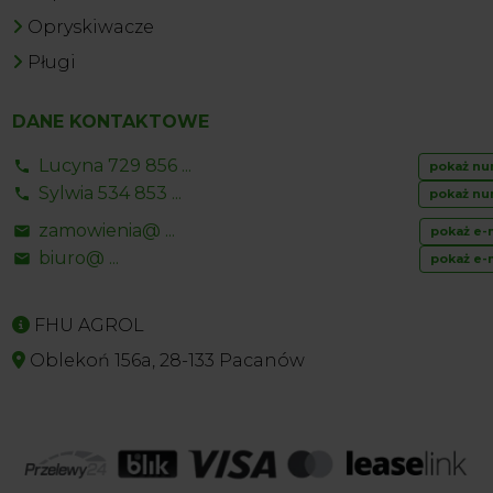
Opryskiwacze
Pługi
DANE KONTAKTOWE
Lucyna 729 856 ...
pokaż nu
Sylwia 534 853 ...
pokaż nu
zamowienia@ ...
pokaż e-
biuro@ ...
pokaż e-
FHU AGROL
Oblekoń 156a, 28-133 Pacanów