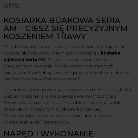
Dostępność form dostawy i ceny uzależniona od produktu.
OPIS:
KOSIARKA BIJAKOWA SERIA
AM – CIESZ SIĘ PRECYZYJNYM
KOSZENIEM TRAWY
Przedstawiamy zaawansowane urządzenie, cechujące się
wysoką jakością pracy oraz niezawodnością –
kosiarka
bijakowa seria AM
. Sprzęt przeznaczony jest do
precyzyjnego koszenia, nawet w trudnodostępnych
miejscach. Konstrukcja kosiarki sprawia, że jest ona łatwa w
manewrowaniu w różnych terenach.
Kosiarki bijakowe posiadają nowoczesną technologię, która
ułatwia koszenie, a także zwiększa efektywność pracy.
Serwisowanie maszyn jest bezproblemowe oraz szybkie,
dzięki łatwo dostępnym punktom konserwacji.
Przeprowadzane konserwacje minimalizują ryzyko
wystąpienia awarii i przestojów.
NAPĘD I WYKONANIE