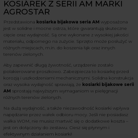
KOSIAREK Z SERII AM MARKI
AGROSTAR
Przedstawiona
kosiarka bijakowa seria AM
wyposażona
jest w solidne i mocne ostrza, które gwarantują skuteczne
cięcie oraz wydajność. Są one wykonane z wysokiej jakości
materiału, odpornego na zużycie. Sprzęto może posłużyć w
różnych miejscach, m.in. do koszenia łąk oraz innych
terenów zielonych.
Aby zapewnić długą żywotność, urządzenie zostało
polakierowane proszkowo. Zabezpiecza to kosiarkę przed
korozją i uszkodzeniami mechanicznymi. Solidna konstrukcja
oraz wysoka wydajność sprawiają, że
kosiarki bijakowe serii
AM
sprostają najwyższym wymaganiom w pielęgnacji
różnych terenów zielonych.
Na dużą wydajność, a także niezawodność kosiarki wpływa
napędzanie przez wałek odbioru mocy. Jeśli nie posiadasz
wałka WOM, nie musisz martwić się o dodatkowe koszta –
jest on dołączony do zestawu. Ciesz się płynnym i
efektywnym działaniem kosiarki!