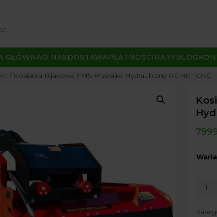
A GŁÓWNA
O NAS
DOSTAWA
PŁATNOŚCI
RATY
BLOG
KON
NC
Kosiarka Bijakowa FMS Przesuw Hydrauliczny REMET CNC
Kos
Hyd
799
Waria
ilość
Kosiar
Bijak
Kateg
FMS