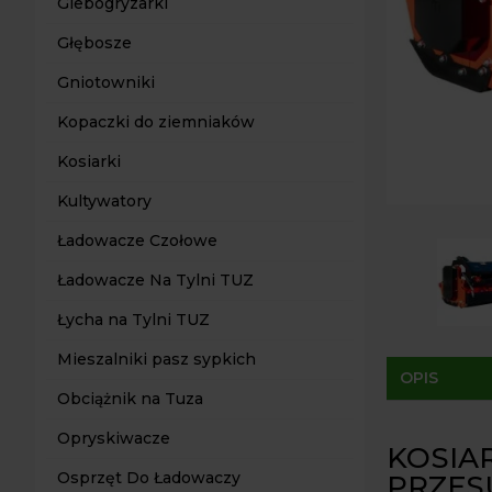
Glebogryzarki
Głębosze
Gniotowniki
Kopaczki do ziemniaków
Kosiarki
Kultywatory
Ładowacze Czołowe
Ładowacze Na Tylni TUZ
Łycha na Tylni TUZ
Mieszalniki pasz sypkich
OPIS
Obciążnik na Tuza
Opryskiwacze
KOSIA
Osprzęt Do Ładowaczy
PRZES