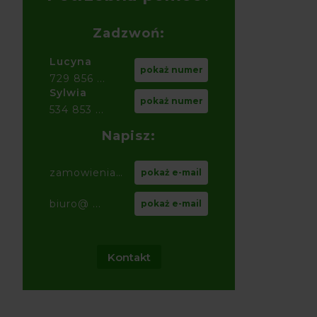
Zadzwoń:
Lucyna
pokaż numer
729 856 ...
Sylwia
pokaż numer
534 853 ...
Napisz:
zamowienia@ ...
pokaż e-mail
biuro@ ...
pokaż e-mail
Kontakt