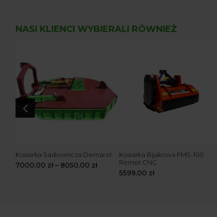
NASI KLIENCI WYBIERALI RÓWNIEŻ
4
5
Kosiarka Sadownicza Demarol
Kosiarka Bijakowa FMS-100
Remet CNC
7000,00
zł
–
8050,00
zł
5599,00
zł