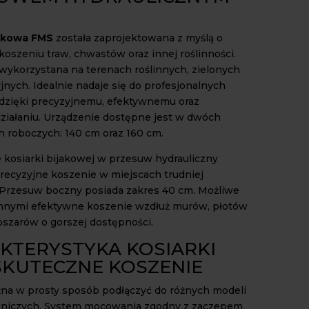
jakowa FMS
została zaprojektowana z myślą o
oszeniu traw, chwastów oraz innej roślinności.
wykorzystana na terenach roślinnych, zielonych
jnych. Idealnie nadaje się do profesjonalnych
dzięki precyzyjnemu, efektywnemu oraz
iałaniu. Urządzenie dostępne jest w dwóch
h roboczych: 140 cm oraz 160 cm.
kosiarki bijakowej w przesuw hydrauliczny
recyzyjne koszenie w miejscach trudniej
Przesuw boczny posiada zakres 40 cm. Możliwe
innymi efektywne koszenie wzdłuż murów, płotów
bszarów o gorszej dostępności.
KTERYSTYKA KOSIARKI
 SKUTECZNE KOSZENIE
na w prosty sposób podłączyć do różnych modeli
lniczych. System mocowania zgodny z zaczepem