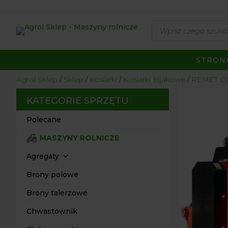
Wyszukiwarka
produktów
STRON
Agrol Sklep
Sklep
Kosiarki
Kosiarki Bijakowe
REMET C
KATEGORIE SPRZĘTU
Polecane
MASZYNY ROLNICZE
Agregaty
Brony polowe
Brony talerzowe
Chwastownik