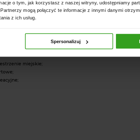
ormacje o tym, jak korzystasz z naszej witryny, udostępniamy p
540 obr/min.
SOWANIE KOSIARKI FMS
Partnerzy mogą połączyć te informacje z innymi danymi otrzym
nia z ich usług.
ne;
Spersonalizuj
estrzenie miejskie;
rtowe;
eacyjne;