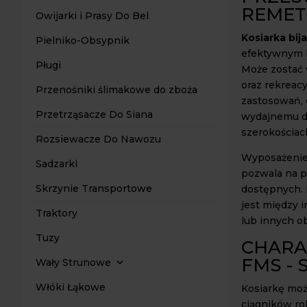
REMET
Owijarki i Prasy Do Bel
Kosiarka bi
Pielniko-Obsypnik
efektywnym k
Pługi
Może zostać 
oraz rekreacy
Przenośniki ślimakowe do zboża
zastosowań, 
Przetrząsacze Do Siana
wydajnemu dz
szerokościac
Rozsiewacze Do Nawozu
Wyposażenie 
Sadzarki
pozwala na p
Skrzynie Transportowe
dostępnych. 
jest między 
Traktory
lub innych o
Tuzy
CHARA
FMS -
Wały Strunowe
Włóki Łąkowe
Kosiarkę moż
ciągników ro