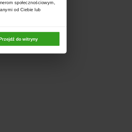
artnerom społecznościowym,
anymi od Ciebie lub
Przejdź do witryny