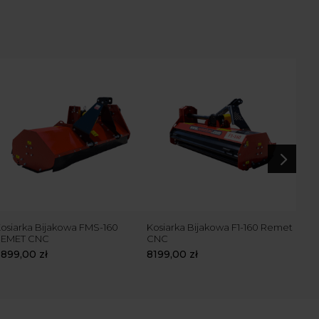
5
osiarka Bijakowa FMS-160
Kosiarka Bijakowa F1-160 Remet
Kosi
REMET CNC
CNC
CN
6899,00
zł
8199,00
zł
919