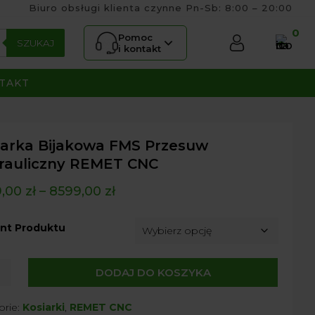
Biuro obsługi klienta czynne Pn-Sb: 8:00 – 20:00
0
Pomoc
SZUKAJ
i kontakt
TAKT
iarka Bijakowa FMS Przesuw
rauliczny REMET CNC
9,00
zł
–
8599,00
zł
nt Produktu
DODAJ DO KOSZYKA
ka
owa
orie:
Kosiarki
,
REMET CNC