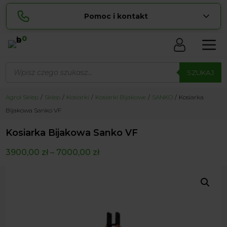
Pomoc i kontakt
0
Skontaktuj się z nami:
Wyszukiwarka
Lucyna
produktów
SZUKAJ
pokaż numer
729 856 ...
Sylwia
Agrol Sklep
Sklep
Kosiarki
Kosiarki Bijakowe
SANKO
Kosiarka
pokaż numer
534 853 ...
Bijakowa Sanko VF
zamowienia@ ...
pokaż e-mail
Kosiarka Bijakowa Sanko VF
biuro@ ...
pokaż e-mail
3900,00
zł
–
7000,00
zł
Biuro obsługi klienta czynne Pn-Sb: 8:00 – 20:00