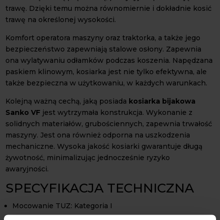
trawę. Dzięki temu można równomiernie i dokładnie kosić
trawę na określonej wysokości.
Komfort operatora maszyny oraz traktorka, a także jego
bezpieczeństwo zapewniają stalowe osłony. Zapewnia
ona wylatywaniu odłamków podczas koszenia. Napędzana
paskiem klinowym, kosiarka jest nie tylko efektywna, ale
także bezpieczna w użytkowaniu, w każdych warunkach.
Kolejną ważną cechą, jaką posiada
kosiarka bijakowa
Sanko VF
jest wytrzymała konstrukcja. Wykonanie z
solidnych materiałów, grubościennych, zapewnia trwałość
maszyny. Jest ona również odporna na uszkodzenia
mechaniczne. Wysoka jakość kosiarki gwarantuje długą
żywotność, minimalizując jednocześnie ryzyko
awaryjności.
SPECYFIKACJA TECHNICZNA
Mocowanie TUZ: Kategoria I
Regulacja wysokości koszenia: Za pomocą płóz