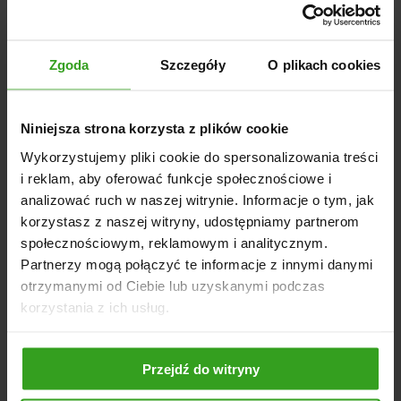
Duża siła koszenia: Ostrza zapewniają mocne i
precyzyjne cięcie
Zgoda
Szczegóły
O plikach cookies
Stalowe osłony: Zapobiegają wylatywaniu odłamków
Napęd: Paskiem klinowym
Konstrukcja: Malowana proszkowo, co zwiększa
Niniejsza strona korzysta z plików cookie
trwałość i odporność na korozję
Wykorzystujemy pliki cookie do spersonalizowania treści
Gwarancja: Bezpieczne zakupy z gwarancją producenta
i reklam, aby oferować funkcje społecznościowe i
analizować ruch w naszej witrynie. Informacje o tym, jak
Oferowana kosiarka bijakowa to idealne rozwiązanie dla
korzystasz z naszej witryny, udostępniamy partnerom
osób potrzebujących solidnego i wydajnego narzędzia,
społecznościowym, reklamowym i analitycznym.
które pomoże w zarządzaniu roślinnością na większą
skalę. Zarówno na terenach rolniczych, jak i leśnych.
Partnerzy mogą połączyć te informacje z innymi danymi
otrzymanymi od Ciebie lub uzyskanymi podczas
korzystania z ich usług.
NASI KLIENCI WYBIERALI RÓWNIEŻ
Przejdź do witryny