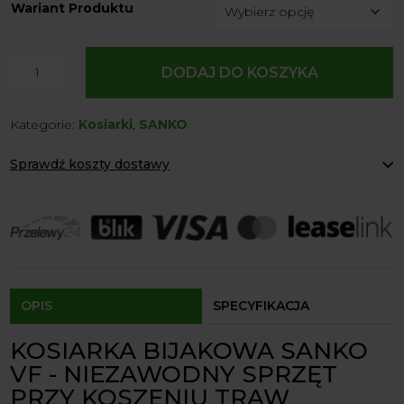
Wariant Produktu
ilość
DODAJ DO KOSZYKA
Kosiarka
Bijakowa
Kategorie:
Kosiarki
,
SANKO
Sanko
VF
Sprawdź koszty dostawy
Paczkomaty Inpost:
od 12 zł
Kurier:
od 20 zł
Agrol transport:
200 zł
Agrol transport gabaryty:
ustalane indywidualnie
Odbiór osobisty:
Oblekoń 156a, 28-133 Pacanów
Dostępność form dostawy i ceny uzależniona od produktu.
OPIS
SPECYFIKACJA
KOSIARKA BIJAKOWA SANKO
VF - NIEZAWODNY SPRZĘT
PRZY KOSZENIU TRAW