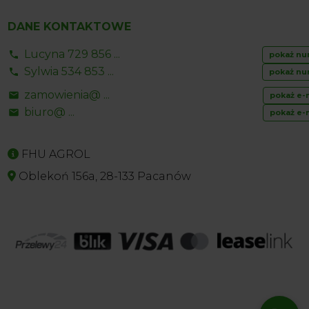
DANE KONTAKTOWE
Lucyna 729 856 ...
pokaż nu
Sylwia 534 853 ...
pokaż nu
zamowienia@ ...
pokaż e-
biuro@ ...
pokaż e-
FHU AGROL
Oblekoń 156a, 28-133 Pacanów