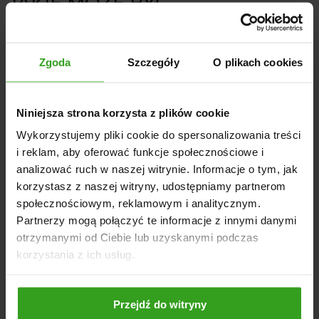
JAKIE MOŻE BYĆ
ZASTOSOWANIE KOSIARKI ATV
120?
Zgoda
Szczegóły
O plikach cookies
Idealna do pielęgnacji dużych, równych powierzchni
trawiastych, zapewniając równomierne koszenie i
estetyczny wygląd murawy - boiska sportowe
Niniejsza strona korzysta z plików cookie
Doskonale sprawdza się w parkach oraz na obszarach
Wykorzystujemy pliki cookie do spersonalizowania treści
zieleni miejskiej, zapewniając efektywne i precyzyjne
i reklam, aby oferować funkcje społecznościowe i
koszenie.
analizować ruch w naszej witrynie. Informacje o tym, jak
Może być używana do koszenia trawników na dużych
korzystasz z naszej witryny, udostępniamy partnerom
posiadłościach, zapewniając estetyczny wygląd i
społecznościowym, reklamowym i analitycznym.
dokładne koszenie - tereny prywatne, rekreacyjne
Partnerzy mogą połączyć te informacje z innymi danymi
otrzymanymi od Ciebie lub uzyskanymi podczas
korzystania z ich usług.
NASI KLIENCI WYBIERALI RÓWNIEŻ
Przejdź do witryny