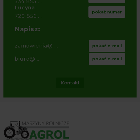
534 853 ...
Lucyna
pokaż numer
729 856 ...
Napisz:
zamowienia@ ...
pokaż e-mail
biuro@ ...
pokaż e-mail
Kontakt