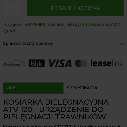
ilość
DODAJ DO KOSZYKA
Kosiarka
Pielęgnacyjna
Kategorie:
4FARMER
,
Kosiarki
,
Maszyny I Akcesoria ATV
ATV
Quad
120
GFM
Sprawdź koszty dostawy
4Farmer
Paczkomaty Inpost:
od 12 zł
Kurier:
od 20 zł
Agrol transport:
200 zł
Agrol transport gabaryty:
ustalane indywidualnie
Odbiór osobisty:
Oblekoń 156a, 28-133 Pacanów
Dostępność form dostawy i ceny uzależniona od produktu.
OPIS
SPECYFIKACJA
KOSIARKA BIELĘGNACYJNA
ATV 120 - URZĄDZENIE DO
PIELĘGNACJI TRAWNIKÓW
Kosiarka pielęgnacyjna ATV 120
doskonale nadaje się do