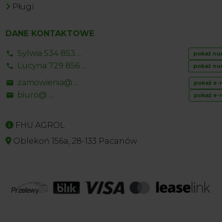
Pługi
DANE KONTAKTOWE
Sylwia 534 853 ...
pokaż nu
Lucyna 729 856 ...
pokaż nu
zamowienia@ ...
pokaż e-
biuro@ ...
pokaż e-
FHU AGROL
Oblekoń 156a, 28-133 Pacanów