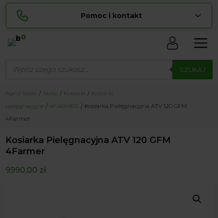
Pomoc i kontakt
0
Skontaktuj się z nami:
Wyszukiwarka
Sylwia
produktów
SZUKAJ
pokaż numer
534 853 ...
Lucyna
Agrol Sklep
Sklep
Kosiarki
Kosiarki
pokaż numer
729 856 ...
pielęgnacyjne
4FARMER
Kosiarka Pielęgnacyjna ATV 120 GFM
zamowienia@ ...
pokaż e-mail
4Farmer
biuro@ ...
pokaż e-mail
Kosiarka Pielęgnacyjna ATV 120 GFM
4Farmer
Biuro obsługi klienta czynne Pn-Sb: 8:00 – 20:00
9990,00
zł