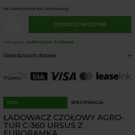
Na stanie (może być zamówiony)
ilość
DODAJ DO KOSZYKA
Ładowacz
Czołowy
Kategorie:
Ładowacze Czołowe
AGRO-
TUR
Sprawdź koszty dostawy
C-
360
Paczkomaty Inpost:
od 12 zł
/
Kurier:
od 20 zł
Agrol transport:
200 zł
C-
Agrol transport gabaryty:
ustalane indywidualnie
360
Odbiór osobisty:
Oblekoń 156a, 28-133 Pacanów
3P
Dostępność form dostawy i ceny uzależniona od produktu.
URSUS
OPIS
SPECYFIKACJA
Euroramka
ŁADOWACZ CZOŁOWY AGRO-
TUR C-360 URSUS Z
EURORAMKĄ