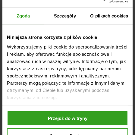
ZA DOPŁATĄ
Zgoda
Szczegóły
O plikach cookies
Joystick: Zwiększa komfort operowania ładowaczem.
Osprzęt do ładowaczy:
Krokodyle
Niniejsza strona korzysta z plików cookie
Łyżko-krokodyle
Wykorzystujemy pliki cookie do spersonalizowania treści
Chwytaki do bel i drewna
i reklam, aby oferować funkcje społecznościowe i
Łyżki, paleciaki,
pługi do śniegu
analizować ruch w naszej witrynie. Informacje o tym, jak
korzystasz z naszej witryny, udostępniamy partnerom
społecznościowym, reklamowym i analitycznym.
Partnerzy mogą połączyć te informacje z innymi danymi
otrzymanymi od Ciebie lub uzyskanymi podczas
NASI KLIENCI WYBIERALI RÓWNIEŻ
korzystania z ich usług.
Przejdź do witryny