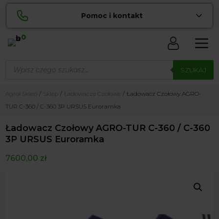
Pomoc i kontakt
0
Skontaktuj się z nami:
Wyszukiwarka
Sylwia
produktów
SZUKAJ
pokaż numer
534 853 ...
Lucyna
Agrol Sklep
Sklep
Ładowacze Czołowe
Ładowacz Czołowy AGRO-
pokaż numer
729 856 ...
TUR C-360 / C-360 3P URSUS Euroramka
zamowienia@ ...
pokaż e-mail
Ładowacz Czołowy AGRO-TUR C-360 / C-360
biuro@ ...
pokaż e-mail
3P URSUS Euroramka
7600,00
zł
Biuro obsługi klienta czynne Pn-Sb: 8:00 – 20:00