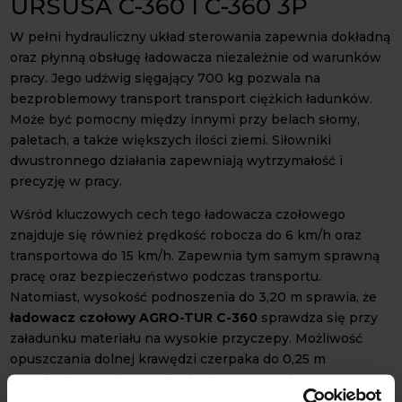
URSUSA C-360 I C-360 3P
W pełni hydrauliczny układ sterowania zapewnia dokładną
oraz płynną obsługę ładowacza niezależnie od warunków
pracy. Jego udźwig sięgający 700 kg pozwala na
bezproblemowy transport transport ciężkich ładunków.
Może być pomocny między innymi przy belach słomy,
paletach, a także większych ilości ziemi. Siłowniki
dwustronnego działania zapewniają wytrzymałość i
precyzję w pracy.
Wśród kluczowych cech tego ładowacza czołowego
znajduje się również prędkość robocza do 6 km/h oraz
transportowa do 15 km/h. Zapewnia tym samym sprawną
pracę oraz bezpieczeństwo podczas transportu.
Natomiast, wysokość podnoszenia do 3,20 m sprawia, że
ładowacz czołowy AGRO-TUR C-360
sprawdza się przy
załadunku materiału na wysokie przyczepy. Możliwość
opuszczania dolnej krawędzi czerpaka do 0,25 m
umożliwia wygodne opróżnianie zawartości.
DODATKOWE WYPOSAŻENIE -