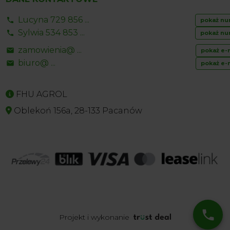
Lucyna 729 856 ...
pokaż nu
Sylwia 534 853 ...
pokaż nu
zamowienia@ ...
pokaż e-
biuro@ ...
pokaż e-
FHU AGROL
Oblekoń 156a, 28-133 Pacanów
Projekt i wykonanie