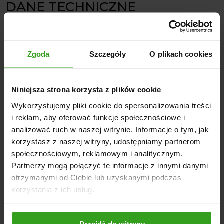
DANE TECHNICZNE
Udźwig: 1600 kg
Wysokość podnoszenia: 3570 mm
Waga ładowacza: 562 kg
Zgoda
Szczegóły
O plikach cookies
Kąt czerpania: 30 stopni
Kąt wysypu: 62 stopnie
Niniejsza strona korzysta z plików cookie
Zapotrzebowanie mocy ciągnika: 60-120 KM
Ciśnienie pracy: do 190 bar
Wykorzystujemy pliki cookie do spersonalizowania treści
Prędkość robocza: 8 km/h
i reklam, aby oferować funkcje społecznościowe i
Prędkość transportowa: 15 km/h
analizować ruch w naszej witrynie. Informacje o tym, jak
korzystasz z naszej witryny, udostępniamy partnerom
Nie czekaj, skontaktuj się z nami i dowiedz się więcej o
społecznościowym, reklamowym i analitycznym.
tym, jak ładowacz METAL-TECHNIK Model MT02 może
Partnerzy mogą połączyć te informacje z innymi danymi
usprawnić Twoją pracę!
otrzymanymi od Ciebie lub uzyskanymi podczas
korzystania z ich usług.
NASI KLIENCI WYBIERALI RÓWNIEŻ