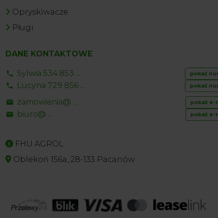
Opryskiwacze
Pługi
DANE KONTAKTOWE
Sylwia 534 853 ...
pokaż nu
Lucyna 729 856 ...
pokaż nu
zamowienia@ ...
pokaż e-
biuro@ ...
pokaż e-
FHU AGROL
Oblekoń 156a, 28-133 Pacanów