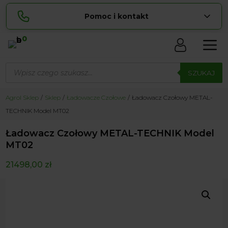
Pomoc i kontakt
0
Skontaktuj się z nami:
Wyszukiwarka
Lucyna
produktów
SZUKAJ
pokaż numer
729 856 ...
Sylwia
Agrol Sklep
Sklep
Ładowacze Czołowe
Ładowacz Czołowy METAL-
pokaż numer
534 853 ...
TECHNIK Model MT02
zamowienia@ ...
pokaż e-mail
Ładowacz Czołowy METAL-TECHNIK Model
biuro@ ...
pokaż e-mail
MT02
21498,00
zł
Biuro obsługi klienta czynne Pn-Sb: 8:00 – 20:00