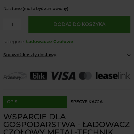
Na stanie (może być zamówiony)
ilość
DODAJ DO KOSZYKA
Ładowacz
Czołowy
Kategorie:
Ładowacze Czołowe
METAL-
TECHNIK
Sprawdź koszty dostawy
Model
MT02
Paczkomaty Inpost:
od 12 zł
Kurier:
od 20 zł
Agrol transport:
200 zł
Agrol transport gabaryty:
ustalane indywidualnie
Odbiór osobisty:
Oblekoń 156a, 28-133 Pacanów
Dostępność form dostawy i ceny uzależniona od produktu.
OPIS
SPECYFIKACJA
WSPARCIE DLA
GOSPODARSTWA - ŁADOWACZ
CZOŁOWY METAL-TECHNIK