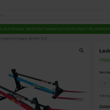
A GŁÓWNA
O NAS
DOSTAWA
PŁATNOŚCI
RATY
BLOG
KON
mopoziomujący do bel TUZ
Ład
1700
Na sta
ilość
Ładow
samop
Kateg
do
bel
Spraw
TUZ