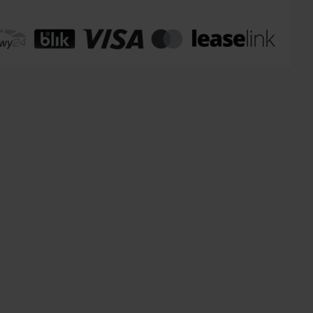
omaty Inpost:
od 12 zł
:
od 20 zł
 transport:
200 zł
 transport gabaryty:
ustalane indywidualnie
r osobisty:
Oblekoń 156a, 28-133 Pacanów
ność form dostawy i ceny uzależniona od produktu.