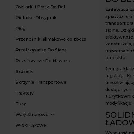
Owijarki i Prasy Do Bel
Ładowacz s
sprawdzi się
Pielniko-Obsypnik
transport ora
Pługi
słoma. Dzięki
efektywność,
Przenośniki ślimakowe do zboża
konstrukcja,
Przetrząsacze Do Siana
uniwersalnoś
produktu.
Rozsiewacze Do Nawozu
Jedną z kluc
Sadzarki
regulacja. K
Skrzynie Transportowe
umożliwiając
dostępnych n
Traktory
a użytkownik
modyfikacje.
Tuzy
SOLID
Wały Strunowe
ŁADOW
Włóki Łąkowe
Wysokość pod