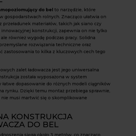
amopoziomujący do bel
to narzędzie, które
 w gospodarstwach rolnych. Znacząco ułatwia on
z przeładunek materiałów, takich jak siano czy
 innowacyjnej konstrukcji, zapewnia on nie tylko
 ale również wygodę podczas pracy. Solidna
 przemyślane rozwiązania techniczne oraz
ć zastosowania to kilka z kluczowych cech tego
zowych zalet ładowacza jest jego uniwersalna
onstrukcja została wyposażona w system
y łatwe dopasowanie do różnych modeli ciągników
a rynku. Dzięki temu montaż przebiega sprawnie,
 nie musi martwić się o skomplikowane
NA KONSTRUKCJA
ACZA DO BEL
noszenia sięga około 3 metrów, co znacząco