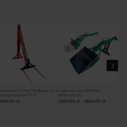
5
adowacz Do Bel Hydrauliczny z
Ładowacz na Tylni Tuz
Łado
samopoziomem TUZ
Hydrauliczny
Ciąg
Mits
2600,00
zł
2250,00
zł
–
2650,00
zł
160