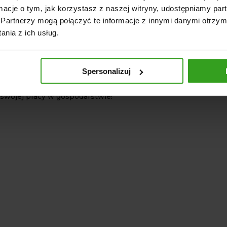
OWE CECHY ŁADOWACZA
ormacje o tym, jak korzystasz z naszej witryny, udostępniamy p
Partnerzy mogą połączyć te informacje z innymi danymi otrzym
a Regulacja
nia z ich usług.
dajność Podnoszenia
y Kute
nstrukcja
Spersonalizuj
 ładowacz do bel i zwiększ komfort oraz
swojej pracy w gospodarstwie!