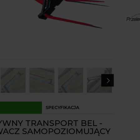
Paczk
Kurier
Agrol
Agrol
Odbió
Dostęp
5
SPECYFIKACJA
YWNY TRANSPORT BEL -
ACZ SAMOPOZIOMUJĄCY
L