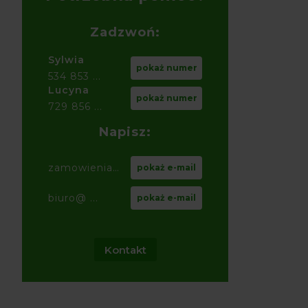
Zadzwoń:
Sylwia
pokaż numer
534 853 ...
Lucyna
pokaż numer
729 856 ...
Napisz:
zamowienia@ ...
pokaż e-mail
biuro@ ...
pokaż e-mail
Kontakt