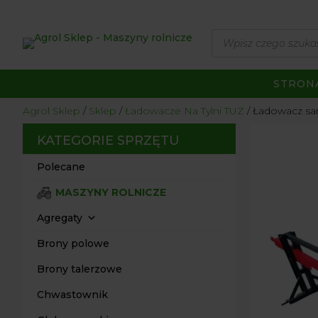
Wyszukiwarka
produktów
STRON
Agrol Sklep
Sklep
Ładowacze Na Tylni TUZ
Ładowacz sa
KATEGORIE SPRZĘTU
Polecane
MASZYNY ROLNICZE
Agregaty
Brony polowe
Brony talerzowe
Chwastownik