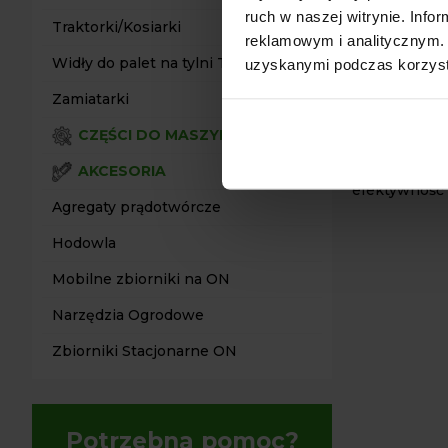
KLUCZ
ruch w naszej witrynie. Inf
Traktorki/Kosiarki
reklamowym i analitycznym. 
Uniwersaln
Widły do palet na tylni TUZ
uzyskanymi podczas korzysta
Wysoka Wy
Trwałe Zęb
Zamiatarki
Solidna Ko
CZĘŚCI DO MASZYN
Zainwestuj w
AKCESORIA
efektywność 
Agregaty prądotwórcze
Hodowla
Mobilne zbiorniki na ON
Narzędzia Ogrodowe
Zbiorniki Stacjonarne ON
Potrzebna pomoc?