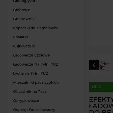
Glebogryzarki
Głębosze
Gniotowniki
Kopaczki do ziemniaków
Kosiarki
Kultywatory
Ładowacze Czołowe
4
Ładowacze Na Tylni TUZ
Łycha na Tylni TUZ
Mieszalniki pasz sypkich
OPIS
Obciążnik na Tuza
EFEKT
Opryskiwacze
ŁADOW
Osprzęt Do Ładowaczy
DO BE