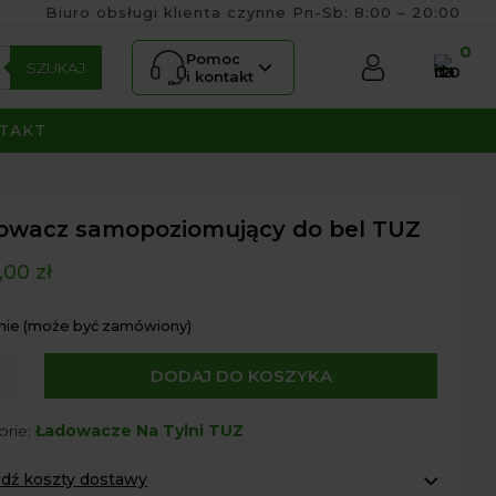
Biuro obsługi klienta czynne Pn-Sb: 8:00 – 20:00
0
Pomoc
SZUKAJ
i kontakt
TAKT
owacz samopoziomujący do bel TUZ
,00
zł
nie (może być zamówiony)
DODAJ DO KOSZYKA
acz
oziomujący
orie:
Ładowacze Na Tylni TUZ
dź koszty dostawy