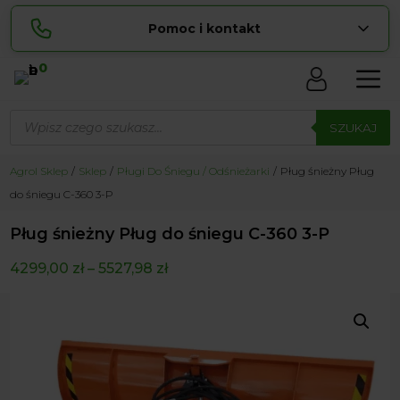
Pomoc i kontakt
0
Skontaktuj się z nami:
Wyszukiwarka
Sylwia
produktów
SZUKAJ
pokaż numer
534 853 ...
Lucyna
Agrol Sklep
Sklep
Pługi Do Śniegu / Odśnieżarki
Pług śnieżny Pług
pokaż numer
729 856 ...
do śniegu C-360 3-P
zamowienia@ ...
pokaż e-mail
Pług śnieżny Pług do śniegu C-360 3-P
biuro@ ...
pokaż e-mail
4299,00
zł
–
5527,98
zł
Biuro obsługi klienta czynne Pn-Sb: 8:00 – 20:00