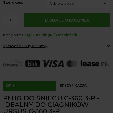
Szerokość
ilość
DODAJ DO KOSZYKA
Pług
śnieżny
Kategorie:
Pługi Do Śniegu / Odśnieżarki
Pług
do
Sprawdź koszty dostawy
śniegu
C-
Paczkomaty Inpost:
od 12 zł
360
Kurier:
od 20 zł
Agrol transport:
200 zł
3-
Agrol transport gabaryty:
ustalane indywidualnie
P
Odbiór osobisty:
Oblekoń 156a, 28-133 Pacanów
Dostępność form dostawy i ceny uzależniona od produktu.
OPIS
SPECYFIKACJA
PŁUG DO ŚNIEGU C-360 3-P -
IDEALNY DO CIĄGNIKÓW
URSUS C-360 3-P