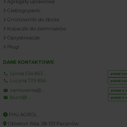
Agregaty uprawowe
Glebogryzarki
Gniotowniki do zboża
Kopaczki do ziemniaków
Opryskiwacze
Pługi
DANE KONTAKTOWE
Sylwia 534 853 ...
pokaż nu
Lucyna 729 856 ...
pokaż nu
zamowienia@ ...
pokaż e-
biuro@ ...
pokaż e-
FHU AGROL
Oblekoń 156a, 28-133 Pacanów