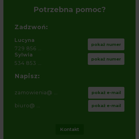
Potrzebna pomoc?
Zadzwoń:
Lucyna
pokaż numer
729 856 ...
Sylwia
pokaż numer
534 853 ...
Napisz:
zamowienia@ ...
pokaż e-mail
biuro@ ...
pokaż e-mail
Kontakt