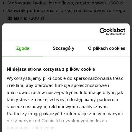
Sterowanie hydrauliczne (lewo, prosto, prawo): +500 zł
Siłownik podnoszenia z funkcją docisku dwustronnego
działania: +200 zł
Kolor standardowy: Pomarańczowy
SPECYFIKACJA TECHNICZNA
Zgoda
Szczegóły
O plikach cookies
Szerokość: 200 cm
Wysokość: 70 cm
Grubość blachy: 3 mm
Niniejsza strona korzysta z plików cookie
Guma zgarniająca: 5 cm
Wykorzystujemy pliki cookie do spersonalizowania treści
Masa: 24 kg
i reklam, aby oferować funkcje społecznościowe i
analizować ruch w naszej witrynie. Informacje o tym, jak
Postaw na profesjonalny pług do odśnieżania.
Pług do
korzystasz z naszej witryny, udostępniamy partnerom
śniegu C-360 3-P
to niezastąpione narzędzie w
społecznościowym, reklamowym i analitycznym.
zimowych pracach z ciągnikami
URSUS C-360
3-P.
Partnerzy mogą połączyć te informacje z innymi danymi
Zapewnij sobie bezpieczeństwo oraz wygodę podczas
otrzymanymi od Ciebie lub uzyskanymi podczas
odśnieżania!
korzystania z ich usług.