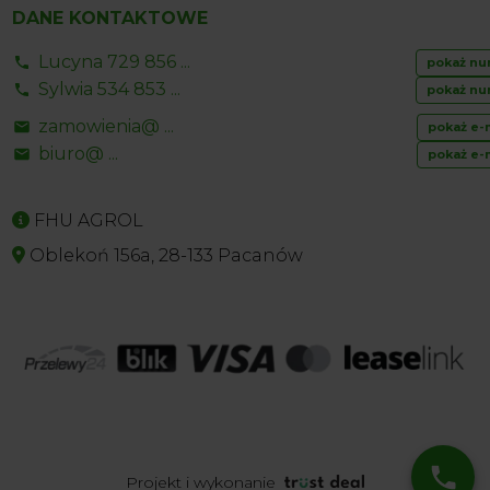
DANE KONTAKTOWE
Lucyna 729 856 ...
pokaż nu
Sylwia 534 853 ...
pokaż nu
zamowienia@ ...
pokaż e-
biuro@ ...
pokaż e-
FHU AGROL
Oblekoń 156a, 28-133 Pacanów
Projekt i wykonanie