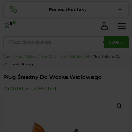
Pomoc i kontakt
0
Skontaktuj się z nami:
Wyszukiwarka
Sylwia
produktów
SZUKAJ
pokaż numer
534 853 ...
Lucyna
Agrol Sklep
Sklep
Pługi Do Śniegu / Odśnieżarki
Pług Śnieżny Do
pokaż numer
729 856 ...
Wózka Widłowego
zamowienia@ ...
pokaż e-mail
Pług Śnieżny Do Wózka Widłowego
biuro@ ...
pokaż e-mail
2400,00
zł
–
3199,00
zł
Biuro obsługi klienta czynne Pn-Sb: 8:00 – 20:00