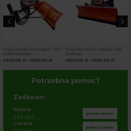
4
5
Pług Śnieżny Do Ursusa C-330 C-
Pług Śnieżny Do Ursusa C-360
P
330M Stal-Met
Stal-Met
3
4300,00
zł
–
5500,00
zł
4300,00
zł
–
5500,00
zł
4
Potrzebna pomoc?
Zadzwoń:
Sylwia
pokaż numer
534 853 ...
Lucyna
pokaż numer