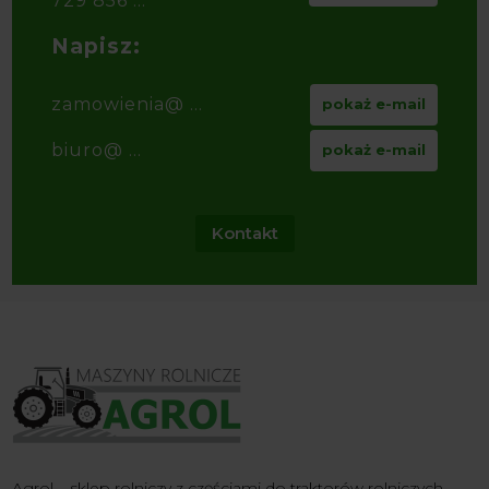
729 856 ...
Napisz:
zamowienia@ ...
pokaż e-mail
biuro@ ...
pokaż e-mail
Kontakt
Agrol – sklep rolniczy z częściami do traktorów rolniczych