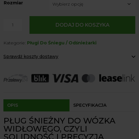
Rozmiar
ilość
DODAJ DO KOSZYKA
Pług
Śnieżny
Kategorie:
Pługi Do Śniegu / Odśnieżarki
Do
Wózka
Sprawdź koszty dostawy
Widłowego
Paczkomaty Inpost:
od 12 zł
Kurier:
od 20 zł
Agrol transport:
200 zł
Agrol transport gabaryty:
ustalane indywidualnie
Odbiór osobisty:
Oblekoń 156a, 28-133 Pacanów
Dostępność form dostawy i ceny uzależniona od produktu.
OPIS
SPECYFIKACJA
PŁUG ŚNIEŻNY DO WÓZKA
WIDŁOWEGO, CZYLI
SOLIDNOŚĆ I PRECYZJA