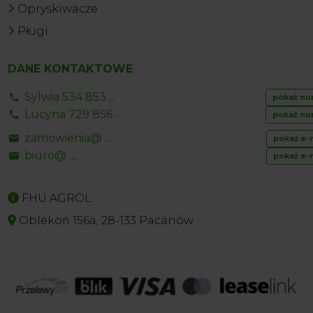
Opryskiwacze
Pługi
DANE KONTAKTOWE
Sylwia 534 853 ...
pokaż nu
Lucyna 729 856 ...
pokaż nu
zamowienia@ ...
pokaż e-
biuro@ ...
pokaż e-
FHU AGROL
Oblekoń 156a, 28-133 Pacanów