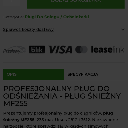
DODAJ DO KOSZYKA
Pług
Śnieżny
Kategorie:
Pługi Do Śniegu / Odśnieżarki
MF255
235
Sprawdź koszty dostawy
Ursus
2812
Paczkomaty Inpost:
od 12 zł
3512
Kurier:
od 20 zł
Agrol transport:
200 zł
Agrol transport gabaryty:
ustalane indywidualnie
Odbiór osobisty:
Oblekoń 156a, 28-133 Pacanów
Dostępność form dostawy i ceny uzależniona od produktu.
OPIS
SPECYFIKACJA
PROFESJONALNY PŁUG DO
ODŚNIEŻANIA - PŁUG ŚNIEŻNY
MF255
Prezentujemy profesjonalny pług do ciągników,
pług
śnieżny MF255
, 235 oraz Ursus 2812 i 3512. Niezawodne
narzędzie, które sprawdzi się w każdych zimowych