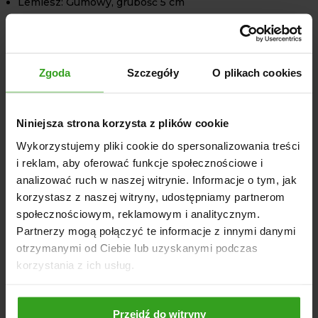
Lemiesz: Gumowy, grubość 5 cm
Funkcja pływająca: Tak
Regulacja kąta odśnieżania: Płynna
Szerokość pługa: 200 cm
Zgoda
Szczegóły
O plikach cookies
Wysokość pługa: około 70 cm
Kompatybilność: Ciągniki MF 255, 235, Ursus 2812, 3512
Niniejsza strona korzysta z plików cookie
Zainwestuj w nasz
pług śnieżny MF 255
, 235 oraz do
Ursus 2812 i 3512 i ciesz się efektywnym odśnieżaniem
Wykorzystujemy pliki cookie do spersonalizowania treści
bez kompromisów na jakości!
i reklam, aby oferować funkcje społecznościowe i
analizować ruch w naszej witrynie. Informacje o tym, jak
Oferujemy szeroki wybór pługów do różnych pojazdów,
korzystasz z naszej witryny, udostępniamy partnerom
takich jak ciągniki i inne maszyny. Dlatego, jeśli ten
społecznościowym, reklamowym i analitycznym.
produkt nie spełnia Twoich oczekiwań, zapraszam do
Partnerzy mogą połączyć te informacje z innymi danymi
zapoznania się z naszą ofertą. Nasze produkty cechują się
otrzymanymi od Ciebie lub uzyskanymi podczas
najwyższą jakością wykonania, idealną do prac zimowych.
korzystania z ich usług.
NASI KLIENCI WYBIERALI RÓWNIEŻ
Przejdź do witryny