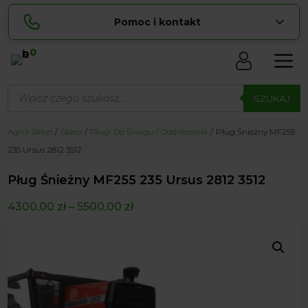
Pomoc i kontakt
0
Skontaktuj się z nami:
Wyszukiwarka
Lucyna
produktów
SZUKAJ
pokaż numer
729 856 ...
Sylwia
Agrol Sklep
Sklep
Pługi Do Śniegu / Odśnieżarki
Pług Śnieżny MF255
pokaż numer
534 853 ...
235 Ursus 2812 3512
zamowienia@ ...
pokaż e-mail
Pług Śnieżny MF255 235 Ursus 2812 3512
biuro@ ...
pokaż e-mail
4300,00
zł
–
5500,00
zł
Biuro obsługi klienta czynne Pn-Sb: 8:00 – 20:00