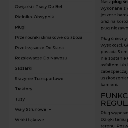
Nasz
pług śn
Owijarki i Prasy Do Bel
wykonane z w
jeszcze bard
Pielniko-Obsypnik
oraz na koro
Pługi
pług niezawo
Przenośniki ślimakowe do zboża
Pług śnieżny
wysokości. G
Przetrząsacze Do Siana
posiada 5 cm
Rozsiewacze Do Nawozu
nie zostanie
asfaltem lub
Sadzarki
zabezpieczaj
uszkodzenia
Skrzynie Transportowe
kamieni.
Traktory
FUNKC
Tuzy
REGUL
Wały Strunowe
Pług wyposaż
Dzięki temu 
Włóki Łąkowe
terenu. Pozw