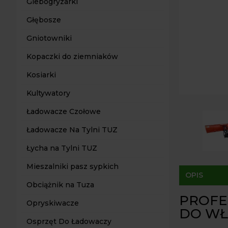
Glebogryzarki
Głębosze
Gniotowniki
Kopaczki do ziemniaków
Kosiarki
Kultywatory
Ładowacze Czołowe
Ładowacze Na Tylni TUZ
Łycha na Tylni TUZ
Mieszalniki pasz sypkich
OPIS
Obciążnik na Tuza
PROFE
Opryskiwacze
DO WŁA
Osprzęt Do Ładowaczy