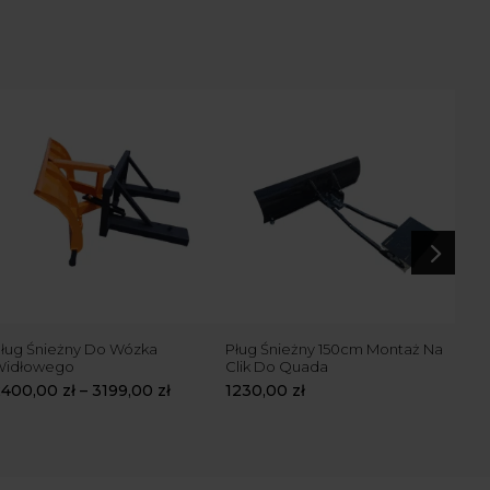
5
ług Śnieżny Do Wózka
Pług Śnieżny 150cm Montaż Na
Pług
Widłowego
Clik Do Quada
widł
śni
2400,00
zł
–
3199,00
zł
1230,00
zł
175