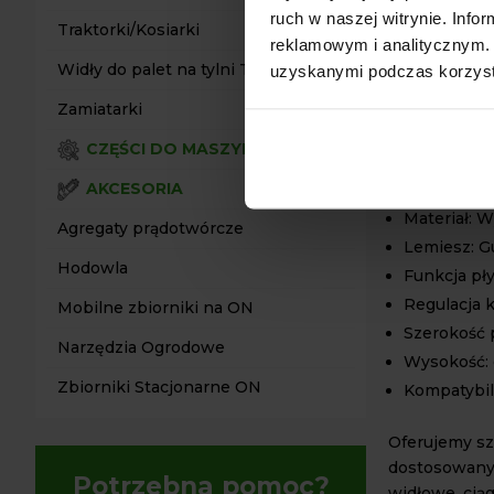
ruch w naszej witrynie. Inf
Traktorki/Kosiarki
Zainwestuj w
reklamowym i analitycznym. 
sprzętem, kt
Widły do palet na tylni TUZ
uzyskanymi podczas korzysta
zimowym! Dzi
Zamiatarki
przyszłych 
nierównych 
CZĘŚCI DO MASZYN
DANE 
AKCESORIA
Materiał: 
Agregaty prądotwórcze
Lemiesz: G
Hodowla
Funkcja pł
Regulacja k
Mobilne zbiorniki na ON
Szerokość 
Narzędzia Ogrodowe
Wysokość: 
Zbiorniki Stacjonarne ON
Kompatybil
Oferujemy sz
dostosowanyc
Potrzebna pomoc?
widłowe, cią