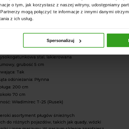
ormacje o tym, jak korzystasz z naszej witryny, udostępniamy p
 nasz pług śnieżny i ciesz się niezawodnym
Partnerzy mogą połączyć te informacje z innymi danymi otrzym
óry sprosta nawet najtrudniejszym warunkom
nia z ich usług.
ęki funkcji pływającej, możesz cieszyć się w
sezonach efektywnym odśnieżeniem na
powierzchniach.
Spersonalizuj
TECHNICZNE
Wysokogatunkowa stal, lakierowana
umowy, grubość 5 cm
ywająca: Tak
ąta odśnieżania: Płynna
pługa: 200 cm
około 70 cm
ność: Władimirec T-25 (Rusek)
eroki asortyment pługów śnieżnych
h do różnych pojazdów, takich jak quady, wózki
gniki i inne maszyny. W naszym sklepie znajdziesz