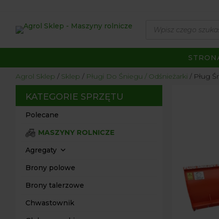
Wyszukiwarka
produktów
STRON
Agrol Sklep
Sklep
Pługi Do Śniegu / Odśnieżarki
Pług Ś
KATEGORIE SPRZĘTU
Polecane
MASZYNY ROLNICZE
Agregaty
Brony polowe
Brony talerzowe
Chwastownik