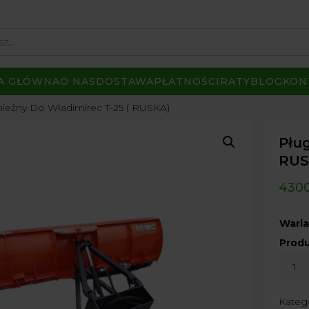
A GŁÓWNA
O NAS
DOSTAWA
PŁATNOŚCI
RATY
BLOG
KON
nieżny Do Władimirec T-25 ( RUSKA)
Pług
RUS
430
Waria
Prod
ilość
Pług
Śnież
Kateg
Do