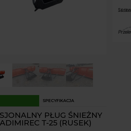
Władi
Spraw
T-
Paczk
25
Kurier
(
Agrol
RUSK
Agrol
Odbió
Dostęp
SPECYFIKACJA
SJONALNY PŁUG ŚNIEŻNY
DIMIREC T-25 (RUSEK)