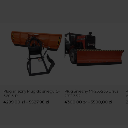
Pług śnieżny Pług do śniegu C-
Pług Śnieżny MF255 235 Ursus
P
360 3-P
2812 3512
4299,00
zł
–
5527,98
zł
4300,00
zł
–
5500,00
zł