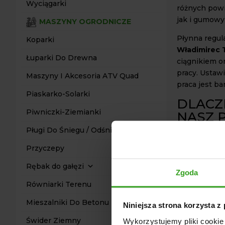
Wyciągarki
różnych powi
jak i gumowy
MASZYNY OGRODNICZE
Płynna regul
Koparki
Władimirec 
Łuparki Do Drewna
ciągnikiem o
pracy. Ustaw
Maszyny I Akcesoria ATV Quad
praca jest ba
Piaskarko-Solarki
DLACZ
Piwniczki-Ziemianki
NASZ 
Pługi Do Śniegu / Odśnieżarki
Po pierwsze
łatwym monta
Przyczepy
bezproblemow
Rębak do gałęzi
niezbędne el
Zgoda
Równiarki Terenu
Ponadto, wym
Dzięki temu,
Mieszalniki Do Betonu
Niniejsza strona korzysta z
dużych przest
Świder Ziemny
Wykorzystujemy pliki cookie 
parkingi.