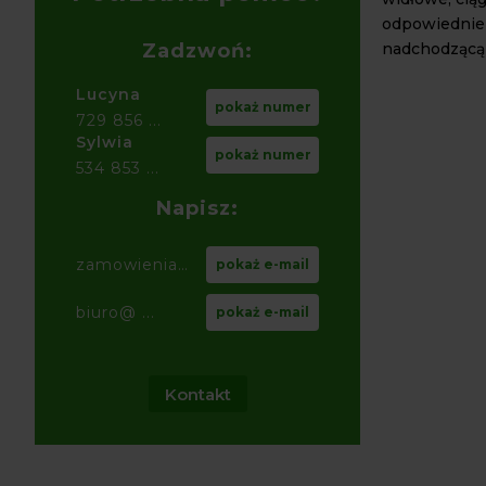
odpowiednie 
nadchodzącą
Zadzwoń:
Lucyna
pokaż numer
729 856 ...
Sylwia
pokaż numer
534 853 ...
Napisz:
zamowienia@ ...
pokaż e-mail
biuro@ ...
pokaż e-mail
Kontakt