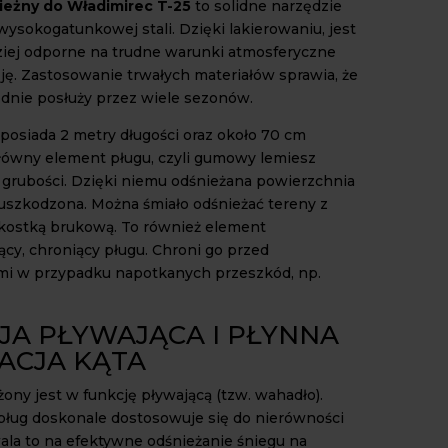
ieżny do Władimirec T-25
to solidne narzędzie
ysokogatunkowej stali. Dzięki lakierowaniu, jest
ziej odporne na trudne warunki atmosferyczne
zję. Zastosowanie trwałych materiałów sprawia, że
dnie posłuży przez wiele sezonów.
 posiada 2 metry długości oraz około 70 cm
łówny element pługu, czyli gumowy lemiesz
 grubości. Dzięki niemu odśnieżana powierzchnia
 uszkodzona. Można śmiało odśnieżać tereny z
 kostką brukową. To również element
ący, chroniący pługu. Chroni go przed
mi w przypadku napotkanych przeszkód, np.
JA PŁYWAJĄCA I PŁYNNA
ACJA KĄTA
ony jest w funkcję pływającą (tzw. wahadło).
pług doskonale dostosowuje się do nierówności
ala to na efektywne odśnieżanie śniegu na