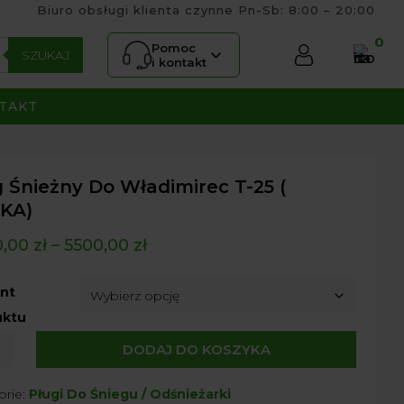
Biuro obsługi klienta czynne Pn-Sb: 8:00 – 20:00
0
Pomoc
SZUKAJ
i kontakt
TAKT
 Śnieżny Do Władimirec T-25 (
KA)
0,00
zł
–
5500,00
zł
nt
uktu
DODAJ DO KOSZYKA
ny
orie:
Pługi Do Śniegu / Odśnieżarki