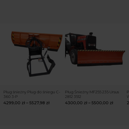
Pług śnieżny Pług do śniegu C-
Pług Śnieżny MF255 235 Ursus
P
360 3-P
2812 3512
4299,00
zł
–
5527,98
zł
4300,00
zł
–
5500,00
zł