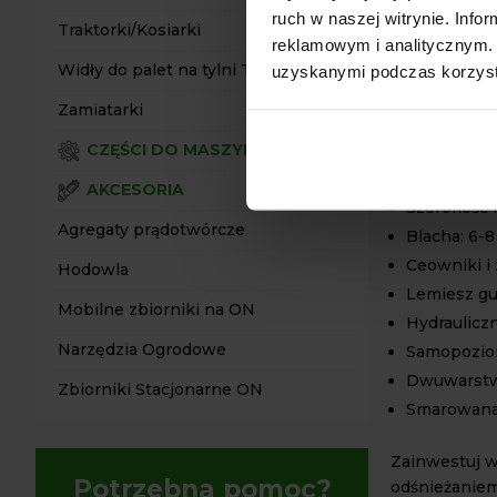
ruch w naszej witrynie. Inf
wykończeniem
Traktorki/Kosiarki
reklamowym i analitycznym. 
proszkowego
Widły do palet na tylni TUZ
uzyskanymi podczas korzysta
wszystkie sz
malowaniem, 
Zamiatarki
warunki atmo
CZĘŚCI DO MASZYN
SPECY
AKCESORIA
Szerokość 
Agregaty prądotwórcze
Blacha: 6-
Ceowniki i
Hodowla
Lemiesz g
Mobilne zbiorniki na ON
Hydraulicz
Narzędzia Ogrodowe
Samopozio
Dwuwarstw
Zbiorniki Stacjonarne ON
Smarowana 
Zainwestuj w
Potrzebna pomoc?
odśnieżaniem