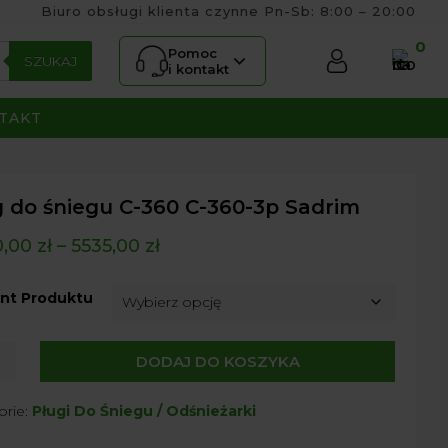
Biuro obsługi klienta czynne Pn-Sb: 8:00 – 20:00
0
Pomoc
SZUKAJ
i kontakt
TAKT
g do śniegu C-360 C-360-3p Sadrim
0,00
zł
–
5535,00
zł
nt Produktu
DODAJ DO KOSZYKA
orie:
Pługi Do Śniegu / Odśnieżarki
u