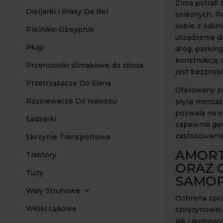
Zima potrafi
Owijarki i Prasy Do Bel
śnieżnych. P
sobie z odśn
Pielniko-Obsypnik
urządzenie d
Pługi
dróg, parkin
konstrukcję 
Przenośniki ślimakowe do zboża
jest bezpro
Przetrząsacze Do Siana
Oferowany pł
Rozsiewacze Do Nawozu
płytę montaż
pozwala na e
Sadzarki
zapewnia gęs
zastosowani
Skrzynie Transportowe
AMORT
Traktory
ORAZ 
Tuzy
SAMO
Wały Strunowe
Ochrona sprz
Włóki Łąkowe
sprężynowej.
jak i gumowy