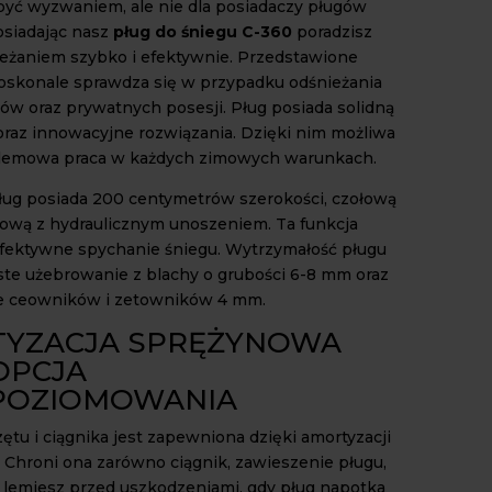
 być wyzwaniem, ale nie dla posiadaczy pługów
osiadając nasz
pług do śniegu C-360
poradzisz
ieżaniem szybko i efektywnie. Przedstawione
oskonale sprawdza się w przypadku odśnieżania
gów oraz prywatnych posesji. Pług posiada solidną
oraz innowacyjne rozwiązania. Dzięki nim możliwa
blemowa praca w każdych zimowych warunkach.
ug posiada 200 centymetrów szerokości, czołową
ową z hydraulicznym unoszeniem. Ta funkcja
fektywne spychanie śniegu. Wytrzymałość pługu
te użebrowanie z blachy o grubości 6-8 mm oraz
e ceowników i zetowników 4 mm.
YZACJA SPRĘŻYNOWA
OPCJA
POZIOMOWANIA
ętu i ciągnika jest zapewniona dzięki amortyzacji
 Chroni ona zarówno ciągnik, zawieszenie pługu,
 lemiesz przed uszkodzeniami, gdy pług napotka