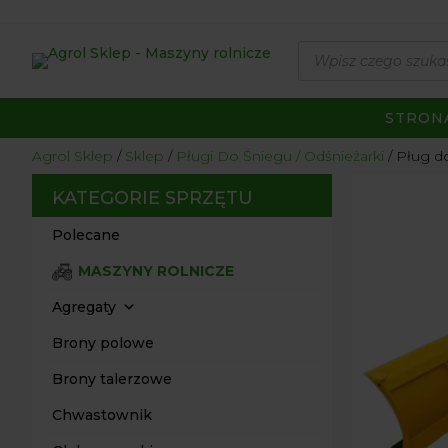
Wyszukiwarka
produktów
STRON
Agrol Sklep
Sklep
Pługi Do Śniegu / Odśnieżarki
Pług d
KATEGORIE SPRZĘTU
Polecane
MASZYNY ROLNICZE
Agregaty
Brony polowe
Brony talerzowe
Chwastownik