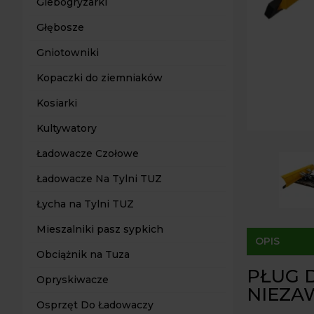
Glebogryzarki
Głębosze
Gniotowniki
Kopaczki do ziemniaków
Kosiarki
Kultywatory
Ładowacze Czołowe
Ładowacze Na Tylni TUZ
Łycha na Tylni TUZ
Mieszalniki pasz sypkich
OPIS
Obciążnik na Tuza
PŁUG D
Opryskiwacze
NIEZA
Osprzęt Do Ładowaczy