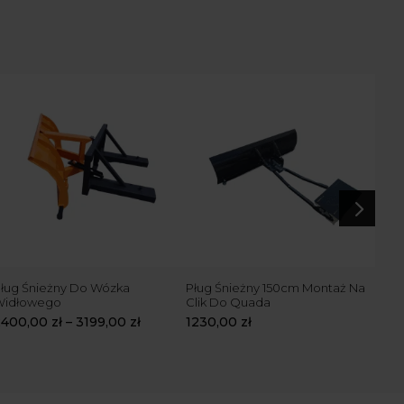
5
ług Śnieżny Do Wózka
Pług Śnieżny 150cm Montaż Na
Pług
Widłowego
Clik Do Quada
widł
śni
2400,00
zł
–
3199,00
zł
1230,00
zł
175