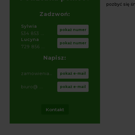
pozbyć się śn
Zadzwoń:
Sylwia
pokaż numer
534 853 ...
Lucyna
pokaż numer
729 856 ...
Napisz:
zamowienia@ ...
pokaż e-mail
biuro@ ...
pokaż e-mail
Kontakt