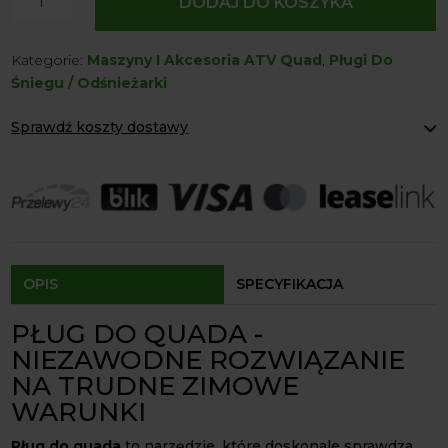
DODAJ DO KOSZYKA
Pług
Śnieżny
Kategorie:
Maszyny I Akcesoria ATV Quad
,
Pługi Do
do
Śniegu / Odśnieżarki
Quada
Kosiarki
Sprawdź koszty dostawy
120
cm
Paczkomaty Inpost:
od 12 zł
z
Kurier:
od 20 zł
Agrol transport:
200 zł
dźwignią
Agrol transport gabaryty:
ustalane indywidualnie
Odbiór osobisty:
Oblekoń 156a, 28-133 Pacanów
Dostępność form dostawy i ceny uzależniona od produktu.
OPIS
SPECYFIKACJA
PŁUG DO QUADA -
NIEZAWODNE ROZWIĄZANIE
NA TRUDNE ZIMOWE
WARUNKI
Pług do quada
to narzędzie, które doskonale sprawdza