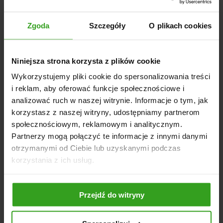
gospodarstwie.
DANE TECHNICZNE
Zgoda
Szczegóły
O plikach cookies
Długość: 120 cm
Wysokość: 40 cm
Niniejsza strona korzysta z plików cookie
Grubość blachy: 3 mm
Długość gumy zgarniającej: 8 cm
Wykorzystujemy pliki cookie do spersonalizowania treści
Masa: 24 kg
i reklam, aby oferować funkcje społecznościowe i
analizować ruch w naszej witrynie. Informacje o tym, jak
Mocowanie: Uniwersalne
korzystasz z naszej witryny, udostępniamy partnerom
Malowanie: Proszkowe
społecznościowym, reklamowym i analitycznym.
Partnerzy mogą połączyć te informacje z innymi danymi
otrzymanymi od Ciebie lub uzyskanymi podczas
korzystania z ich usług.
NASI KLIENCI WYBIERALI RÓWNIEŻ
Przejdź do witryny