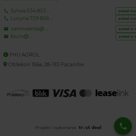
Sylwia 534 853 ...
pokaż nu
Lucyna 729 856 ...
pokaż nu
zamowienia@ ...
pokaż e-
biuro@ ...
pokaż e-
FHU AGROL
Oblekoń 156a, 28-133 Pacanów
Projekt i wykonanie