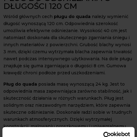
DŁUGOŚCI 120 CM
Wśród głównych cech
pługu do quada
należy wymienić
długość wynoszącą 120 cm. Odpowiednia szerokość
umożliwia efektywne odśnieżanie. Wysokość 40 cm jest
natomiast doskonała dla skutecznego zgarniania śniegu i
innych materiałów z powierzchni. Grubość blachy wynosi
3 mm, dzięki czemu wytrzymała blacha zapewnia trwałość
nawet podczas intensywnego użytkowania. Na dole pługu
znajduje się guma zgarniająca o długości 8 cm. Gumowa
krawędź chroni podłoże przed uszkodzeniami.
Pług do quada
posiada masę wynoszącą 24 kg. Jest to
odpowiednia masa zapewniająca zarówno stabilność, jak i
skuteczność działania w różnych warunkach. Pług jest
solidnym oraz niezawodnym narzędziem, które zapewnia
skuteczne odśnieżanie. Doskonale radzi sobie w trudnych
warunkach atmosferycznych. Dzięki wytrzymałej
konstrukcji, malowaniu proszkowemu i uniwersalnemu
mocowaniu, pług ten sprawdzi się w każdym