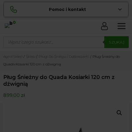
Pomoc i kontakt
0
Skontaktuj się z nami:
Wyszukiwarka
Lucyna
produktów
SZUKAJ
pokaż numer
729 856 ...
Sylwia
Agrol Sklep
Sklep
Pługi Do Śniegu / Odśnieżarki
Pług Śnieżny do
pokaż numer
534 853 ...
Quada Kosiarki 120 cm z dźwignią
zamowienia@ ...
pokaż e-mail
Pług Śnieżny do Quada Kosiarki 120 cm z
biuro@ ...
pokaż e-mail
dźwignią
899,00
zł
Biuro obsługi klienta czynne Pn-Sb: 8:00 – 20:00