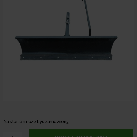
4
5
Na stanie (może być zamówiony)
ilość