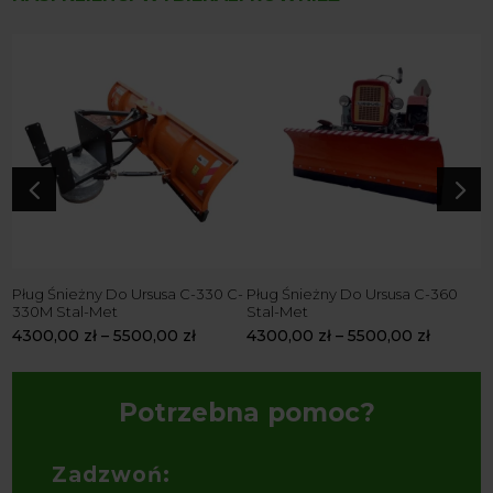
4
5
Pług Śnieżny Do Ursusa C-330 C-
Pług Śnieżny Do Ursusa C-360
P
330M Stal-Met
Stal-Met
3
4300,00
zł
–
5500,00
zł
4300,00
zł
–
5500,00
zł
4
Potrzebna pomoc?
Zadzwoń: