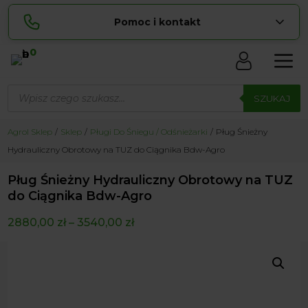
Pomoc i kontakt
0
Skontaktuj się z nami:
Wyszukiwarka
Lucyna
produktów
SZUKAJ
pokaż numer
729 856 ...
Sylwia
Agrol Sklep
Sklep
Pługi Do Śniegu / Odśnieżarki
Pług Śnieżny
pokaż numer
534 853 ...
Hydrauliczny Obrotowy na TUZ do Ciągnika Bdw-Agro
zamowienia@ ...
pokaż e-mail
Pług Śnieżny Hydrauliczny Obrotowy na TUZ
biuro@ ...
pokaż e-mail
do Ciągnika Bdw-Agro
2880,00
zł
–
3540,00
zł
Biuro obsługi klienta czynne Pn-Sb: 8:00 – 20:00