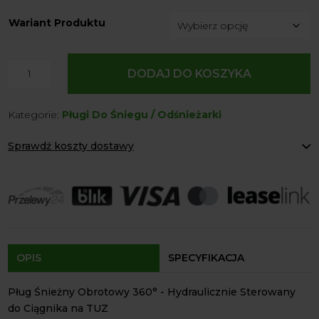
Wariant Produktu
ilość
DODAJ DO KOSZYKA
Pług
Śnieżny
Kategorie:
Pługi Do Śniegu / Odśnieżarki
Hydrauliczny
Obrotowy
Sprawdź koszty dostawy
na
TUZ
Paczkomaty Inpost:
od 12 zł
do
Kurier:
od 20 zł
Agrol transport:
200 zł
Ciągnika
Agrol transport gabaryty:
ustalane indywidualnie
Bdw-
Odbiór osobisty:
Oblekoń 156a, 28-133 Pacanów
Agro
Dostępność form dostawy i ceny uzależniona od produktu.
OPIS
SPECYFIKACJA
Pług Śnieżny Obrotowy 360° - Hydraulicznie Sterowany
do Ciągnika na TUZ