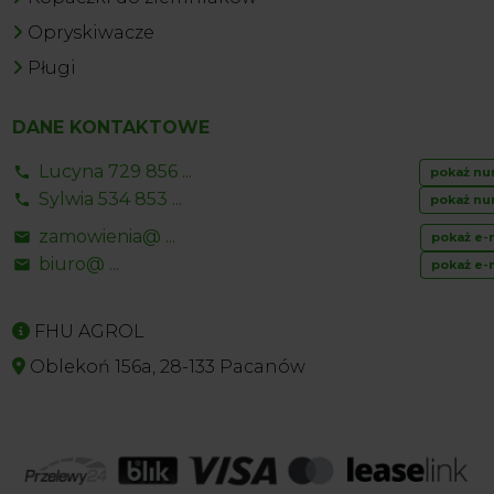
Opryskiwacze
Pługi
DANE KONTAKTOWE
Lucyna 729 856 ...
pokaż nu
Sylwia 534 853 ...
pokaż nu
zamowienia@ ...
pokaż e-
biuro@ ...
pokaż e-
FHU AGROL
Oblekoń 156a, 28-133 Pacanów