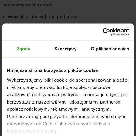
polecamy go dla osób:
Właścicieli małych gospodarstw
Firm zajmujących się utrzymaniem terenów
zewnętrznych
Jednostek administracyjnych odpowiedzialnych za drogi
lokalne
Zgoda
Szczegóły
O plikach cookies
Z łatwością radzi sobie zarówno z lekkim, jak i ciężkim
śniegiem, umożliwiając szybkie i efektywne odśnieżanie.
Niniejsza strona korzysta z plików cookie
DANE TECHNICZNE
Wykorzystujemy pliki cookie do spersonalizowania treści
i reklam, aby oferować funkcje społecznościowe i
Szerokość robocza: 1,5 m
analizować ruch w naszej witrynie. Informacje o tym, jak
Montaż: Euroramka (uniwersalny system)
korzystasz z naszej witryny, udostępniamy partnerom
Konstrukcja: Lekka, wytrzymała, zrównoważona
społecznościowym, reklamowym i analitycznym.
Regulacja kąta pracy: Tak
Partnerzy mogą połączyć te informacje z innymi danymi
otrzymanymi od Ciebie lub uzyskanymi podczas
Nie czekaj, aż zima zaskoczy Cię obfitymi opadami śniegu.
korzystania z ich usług.
Postaw na
lekkie pługi śnieżne
1,5 m i bądź gotowy na