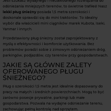
Jeśli szukasz wydajnego i niezawodnego rozwiązania do
odśnieżania mniejszych terenów, to świetnie trafiłeś! Nasz
lekki pług śnieżny
posiada 1,5 metra szerokości i
doskonale sprawdzi się do mini traktorów. To idealny
wybór dla właścicieli mini ciągników marek Kubota, Iseki,
Yanmar i innych.
Przedstawiony pług śnieżny został zaprojektowany z
myślą o efektywności i komforcie użytkowania. Bez
problemów poradzi sobie z zimowym odśnieżaniem dróg,
parkingów, podjazdów, czy terenów przy gospodarstwach.
JAKIE SĄ GŁÓWNE ZALETY
OFEROWANEGO PŁUGU
ŚNIEŻNEGO?
Pług o szerokości 1,5 metra jest idealnie dopasowany do
pracy na małych i średnich powierzchniach. Mogą to być
zarówno posesje prywatne, parkingi lub małe
gospodarstwa. Pozwala na wydajne odśnieżanie terenu,
zachowując pełną kontrolę nad sprzętem.