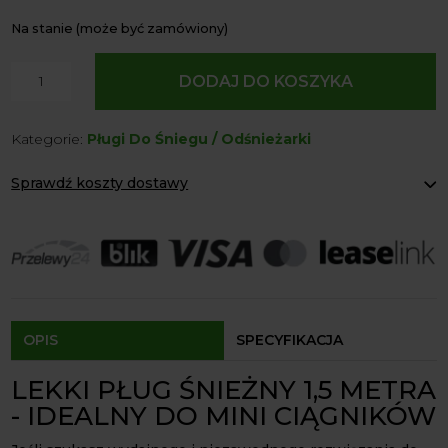
Na stanie (może być zamówiony)
ilość
DODAJ DO KOSZYKA
Pług
Śnieżny
Kategorie:
Pługi Do Śniegu / Odśnieżarki
Lekki
1.5m
Sprawdź koszty dostawy
z
mocowaniem
Paczkomaty Inpost:
od 12 zł
do
Kurier:
od 20 zł
Agrol transport:
200 zł
tura
Agrol transport gabaryty:
ustalane indywidualnie
na
Odbiór osobisty:
Oblekoń 156a, 28-133 Pacanów
euroramke
Dostępność form dostawy i ceny uzależniona od produktu.
OPIS
SPECYFIKACJA
LEKKI PŁUG ŚNIEŻNY 1,5 METRA
- IDEALNY DO MINI CIĄGNIKÓW