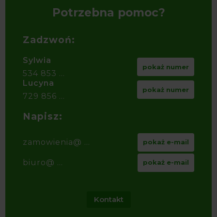
Potrzebna pomoc?
Zadzwoń:
Sylwia
pokaż numer
534 853 ...
Lucyna
pokaż numer
729 856 ...
Napisz:
zamowienia@ ...
pokaż e-mail
biuro@ ...
pokaż e-mail
Kontakt