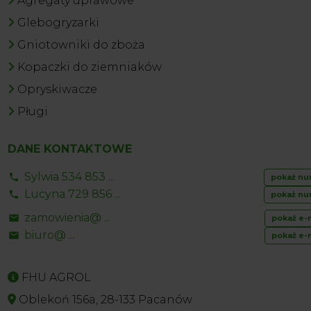
Agregaty uprawowe
Glebogryzarki
Gniotowniki do zboża
Kopaczki do ziemniaków
Opryskiwacze
Pługi
DANE KONTAKTOWE
Sylwia 534 853 ...
pokaż nu
Lucyna 729 856 ...
pokaż nu
zamowienia@ ...
pokaż e-
biuro@ ...
pokaż e-
FHU AGROL
Oblekoń 156a, 28-133 Pacanów