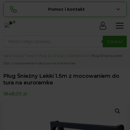
Pomoc i kontakt
0
Skontaktuj się z nami:
Wyszukiwarka
Sylwia
produktów
SZUKAJ
pokaż numer
534 853 ...
Lucyna
Agrol Sklep
Sklep
Pługi Do Śniegu / Odśnieżarki
Pług Śnieżny Lekki
pokaż numer
729 856 ...
1.5m z mocowaniem do tura na euroramke
zamowienia@ ...
pokaż e-mail
Pług Śnieżny Lekki 1.5m z mocowaniem do
biuro@ ...
pokaż e-mail
tura na euroramke
1848,00
zł
Biuro obsługi klienta czynne Pn-Sb: 8:00 – 20:00