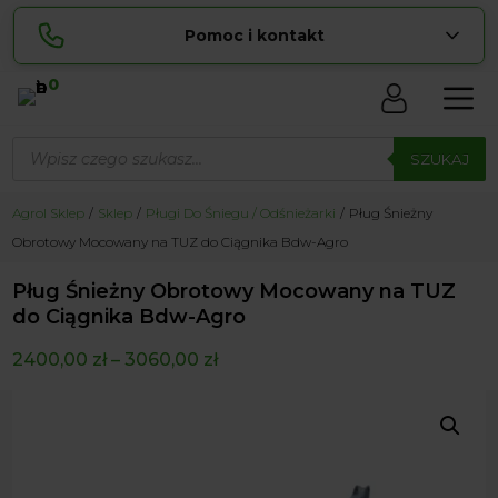
Pomoc i kontakt
0
Skontaktuj się z nami:
Wyszukiwarka
Lucyna
produktów
SZUKAJ
pokaż numer
729 856 ...
Sylwia
Agrol Sklep
Sklep
Pługi Do Śniegu / Odśnieżarki
Pług Śnieżny
pokaż numer
534 853 ...
Obrotowy Mocowany na TUZ do Ciągnika Bdw-Agro
zamowienia@ ...
pokaż e-mail
Pług Śnieżny Obrotowy Mocowany na TUZ
biuro@ ...
pokaż e-mail
do Ciągnika Bdw-Agro
2400,00
zł
–
3060,00
zł
Biuro obsługi klienta czynne Pn-Sb: 8:00 – 20:00