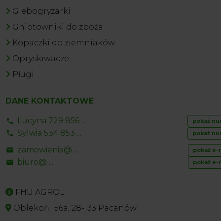
Glebogryzarki
Gniotowniki do zboża
Kopaczki do ziemniaków
Opryskiwacze
Pługi
DANE KONTAKTOWE
Lucyna 729 856 ...
pokaż nu
Sylwia 534 853 ...
pokaż nu
zamowienia@ ...
pokaż e-
biuro@ ...
pokaż e-
FHU AGROL
Oblekoń 156a, 28-133 Pacanów