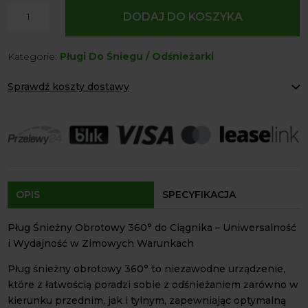
ilość
DODAJ DO KOSZYKA
Pług
Śnieżny
Kategorie:
Pługi Do Śniegu / Odśnieżarki
Obrotowy
Mocowany
Sprawdź koszty dostawy
na
TUZ
Paczkomaty Inpost:
od 12 zł
do
Kurier:
od 20 zł
Agrol transport:
200 zł
Ciągnika
Agrol transport gabaryty:
ustalane indywidualnie
Bdw-
Odbiór osobisty:
Oblekoń 156a, 28-133 Pacanów
Agro
Dostępność form dostawy i ceny uzależniona od produktu.
OPIS
SPECYFIKACJA
Pług Śnieżny Obrotowy 360° do Ciągnika – Uniwersalność
i Wydajność w Zimowych Warunkach
Pług śnieżny obrotowy 360° to niezawodne urządzenie,
które z łatwością poradzi sobie z odśnieżaniem zarówno w
kierunku przednim, jak i tylnym, zapewniając optymalną