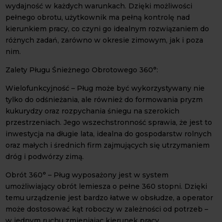
wydajność w każdych warunkach. Dzięki możliwości
pełnego obrotu, użytkownik ma pełną kontrolę nad
kierunkiem pracy, co czyni go idealnym rozwiązaniem do
różnych zadań, zarówno w okresie zimowym, jak i poza
nim.
Zalety Pługu Śnieżnego Obrotowego 360°:
Wielofunkcyjność – Pług może być wykorzystywany nie
tylko do odśnieżania, ale również do formowania pryzm
kukurydzy oraz rozpychania śniegu na szerokich
przestrzeniach. Jego wszechstronność sprawia, że jest to
inwestycja na długie lata, idealna do gospodarstw rolnych
oraz małych i średnich firm zajmujących się utrzymaniem
dróg i podwórzy zimą.
Obrót 360° – Pług wyposażony jest w system
umożliwiający obrót lemiesza o pełne 360 stopni. Dzięki
temu urządzenie jest bardzo łatwe w obsłudze, a operator
może dostosować kąt roboczy w zależności od potrzeb –
w jednym ruchu zmieniając kierunek pracy.