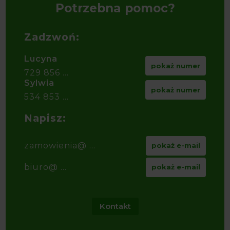
Potrzebna pomoc?
Zadzwoń:
Lucyna
pokaż numer
729 856 ...
Sylwia
pokaż numer
534 853 ...
Napisz:
zamowienia@ ...
pokaż e-mail
biuro@ ...
pokaż e-mail
Kontakt