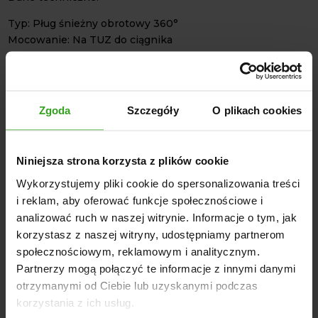
Typ: Pług śnieżny obrotowy 360°
Mocowanie: Na TUZ do ciągnika
Zakres obrotu: 360°
Materiał lemiesza: Guma o grubości 2cm
Konstrukcja lemiesza: Blacha 3 mm z wzmocnieniami
hokejami
Zgoda
Szczegóły
O plikach cookies
Rama: Wzmocniona, gwarantująca wysoką wytrzymałość
Regulacja kąta roboczego: Śruba
Dodatki: Stopka w zestawie
Niniejsza strona korzysta z plików cookie
Zastosowanie:
Wykorzystujemy pliki cookie do spersonalizowania treści
Pług śnieżny obrotowy 360° to idealne rozwiązanie dla
i reklam, aby oferować funkcje społecznościowe i
osób poszukujących wszechstronnego narzędzia do pracy
analizować ruch w naszej witrynie. Informacje o tym, jak
w trudnych zimowych warunkach. Dzięki wyjątkowej
korzystasz z naszej witryny, udostępniamy partnerom
budowie i innowacyjnym rozwiązaniom, sprawdza się
społecznościowym, reklamowym i analitycznym.
zarówno w rolnictwie (do formowania pryzm kukurydzy),
Partnerzy mogą połączyć te informacje z innymi danymi
jak i w utrzymaniu dróg i terenów zewnętrznych
otrzymanymi od Ciebie lub uzyskanymi podczas
(rozpychanie śniegu). Jest to solidne i trwałe urządzenie,
korzystania z ich usług.
które zapewnia wygodę użytkowania oraz wysoką