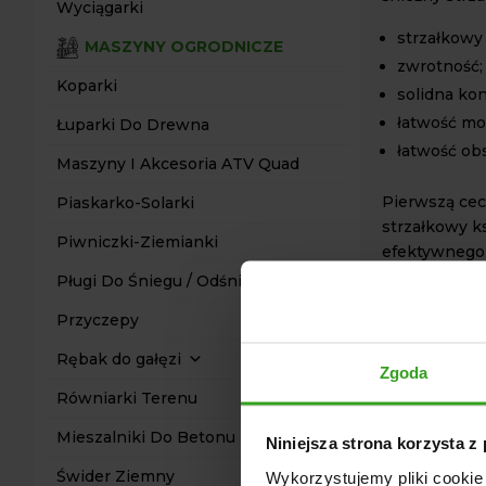
Wyciągarki
strzałkowy 
MASZYNY OGRODNICZE
zwrotność;
Koparki
solidna kon
łatwość mo
Łuparki Do Drewna
łatwość obs
Maszyny I Akcesoria ATV Quad
Pierwszą cech
Piaskarko-Solarki
strzałkowy ks
Piwniczki-Ziemianki
efektywnego 
oczyszczeni
Pługi Do Śniegu / Odśnieżarki
pługu sprawi
Przyczepy
Taka cecha j
w ograniczon
Rębak do gałęzi
Zgoda
Kolejnym el
Równiarki Terenu
strzałkowy je
Mieszalniki Do Betonu
elementy wyk
Niniejsza strona korzysta z
temu pług je
Świder Ziemny
Wykorzystujemy pliki cookie 