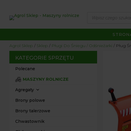
Wyszukiwarka
produktów
STRON
Agrol Sklep
Sklep
Pługi Do Śniegu / Odśnieżarki
Pług Ś
KATEGORIE SPRZĘTU
Polecane
MASZYNY ROLNICZE
Agregaty
Brony polowe
Brony talerzowe
Chwastownik