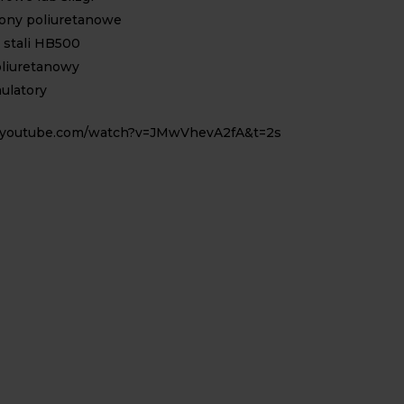
ony poliuretanowe
 stali HB500
liuretanowy
ulatory
.youtube.com/watch?v=JMwVhevA2fA&t=2s