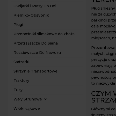
Owijarki i Prasy Do Bel
Pług śnieżny
nie za dużych
Pielniko-Obsypnik
parkingi prze
Pługi
daje możliwo
przemieszcza
Przenośniki ślimakowe do zboża
miejscach, np
Przetrząsacze Do Siana
Prezentowan
Rozsiewacze Do Nawozu
małych ciągn
precyzje ora
Sadzarki
zapewniają b
Skrzynie Transportowe
niezawodność
pewnością po
Traktory
to niezwykła 
Tuzy
CZYM 
STRZA
Wały Strunowe
Włóki Łąkowe
Głównymi cec
śnieżny strza