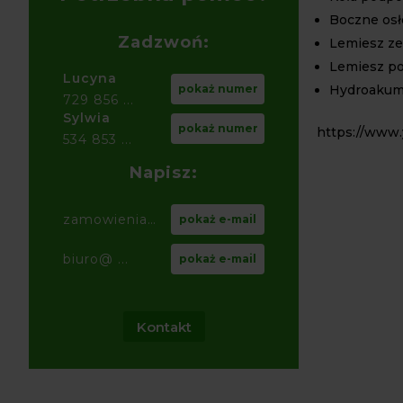
Boczne osł
Zadzwoń:
Lemiesz ze
Lemiesz po
Lucyna
Hydroakum
pokaż numer
729 856 ...
Sylwia
pokaż numer
https://www
534 853 ...
Napisz:
zamowienia@ ...
pokaż e-mail
biuro@ ...
pokaż e-mail
Kontakt