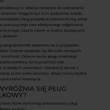
 strzałkowy to idealne narzędzie do odśnieżania
 terenów. Mogą to być m.in. podwórka, ścieżki,
d sklepami. Pług posiada strzałkową formę, która
ść precyzyjnego oraz efektywnego odgarniania,
nia śniegu. Często nawet w trudno dostępnych
. alejkach.
y pług doskonale sprawdza się w przypadku
ików. Dobrze sprawdzi się dla osób ceniących
z zwrotność. Główne cechy pługu śnieżnego
ezpieczeństwo, funkcjonalność oraz
 w każdych warunkach. Zakupiony sprzęt z
służy przez wiele sezonów, dzięki czemu będzie
i potrzebna inwestycja.
WYRÓŻNIA SIĘ PŁUG
ŁKOWY?
hami, które wyróżniają prezentowany pług
łkowy, są m.in: