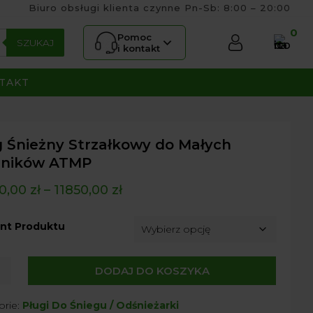
Biuro obsługi klienta czynne Pn-Sb: 8:00 – 20:00
0
Pomoc
SZUKAJ
i kontakt
TAKT
g Śnieżny Strzałkowy do Małych
gników ATMP
0,00
zł
–
11850,00
zł
nt Produktu
DODAJ DO KOSZYKA
ny
orie:
Pługi Do Śniegu / Odśnieżarki
kowy