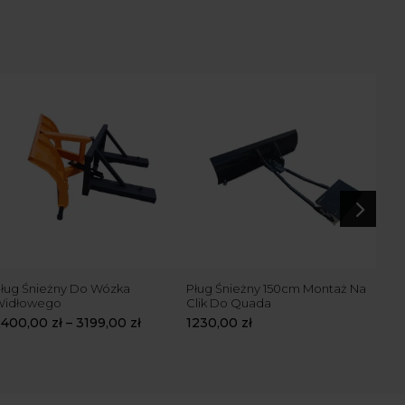
5
ług Śnieżny Do Wózka
Pług Śnieżny 150cm Montaż Na
Pług
Widłowego
Clik Do Quada
widł
śni
2400,00
zł
–
3199,00
zł
1230,00
zł
175