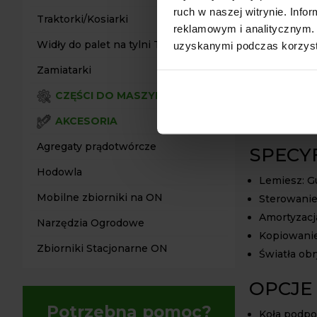
dołu znajduj
ruch w naszej witrynie. Inf
Traktorki/Kosiarki
Sprężyny zap
reklamowym i analitycznym. 
warunkach.
Widły do palet na tylni TUZ
uzyskanymi podczas korzysta
Ostatnimi cec
Zamiatarki
strzałkowe, s
prosty monta
CZĘŚCI DO MASZYN
szybkim czas
AKCESORIA
dodatkową zal
Agregaty prądotwórcze
SPECY
Hodowla
Lemiesz: 
Mobilne zbiorniki na ON
Sterowanie
Amortyzacj
Narzędzia Ogrodowe
Kopiowanie
Zbiorniki Stacjonarne ON
Światła ob
OPCJE
Potrzebna pomoc?
Koła podpor