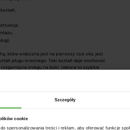
kształt;
strukcja;
ntażu;
ługi;
ą, która widoczna jest na pierwszy rzut oka, jest
ztałt pługu śnieżnego. Taki kształt daje możliwość
rozgarnięcia śniegu na boki. Ułatwia to szybkie
e dróg ze śniegu. Ponadto kompaktowa budowa
a, że jest on łatwy w manewrowaniu, zwrotny.
est szczególnie pożądana w wąskich przejazdach,
ych przestrzeniach.
Szczegóły
ementem cechującym przedstawiony pług
st solidna konstrukcja. Narzędzie posiada
onane z wysokiej jakości materiałów. Dzięki
 plików cookie
st odporny na trudne warunki atmosferyczne. U
do spersonalizowania treści i reklam, aby oferować funkcje sp