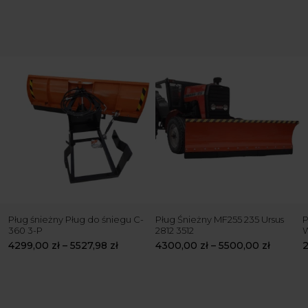
Pług śnieżny Pług do śniegu C-
Pług Śnieżny MF255 235 Ursus
P
360 3-P
2812 3512
4299,00
zł
–
5527,98
zł
4300,00
zł
–
5500,00
zł