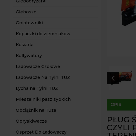
Glebogryzarki
Głębosze
Gniotowniki
Kopaczki do ziemniaków
Kosiarki
Kultywatory
Ładowacze Czołowe
4
Ładowacze Na Tylni TUZ
Łycha na Tylni TUZ
Mieszalniki pasz sypkich
OPIS
Obciążnik na Tuza
PŁUG 
Opryskiwacze
CZYLI
Osprzęt Do Ładowaczy
TEREN