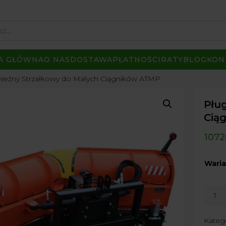
A GŁÓWNA
O NAS
DOSTAWA
PŁATNOŚCI
RATY
BLOG
KON
nieżny Strzałkowy do Małych Ciągników ATMP
Płu
Cią
1072
Waria
ilość
Pług
Śnież
Kateg
Strzał