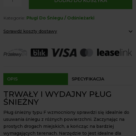
DODAJ DO KOSZYKA
Pług
Śnieżny
Kategorie:
Pługi Do Śniegu / Odśnieżarki
Typu
F
Sprawdź koszty dostawy
Wzmocniony
ATMP
Paczkomaty Inpost:
od 12 zł
Kurier:
od 20 zł
Agrol transport:
200 zł
Agrol transport gabaryty:
ustalane indywidualnie
Odbiór osobisty:
Oblekoń 156a, 28-133 Pacanów
Dostępność form dostawy i ceny uzależniona od produktu.
OPIS
SPECYFIKACJA
TRWAŁY I WYDAJNY PŁUG
ŚNIEŻNY
Pług śnieżny typu F wzmocniony sprawdzi się idealnie do
usuwania śniegu z różnych powierzchni. Zaczynając na
prostych drogach miejskich, a kończąc na bardziej
wymagających terenach. Narzędzie to jest idealne dla