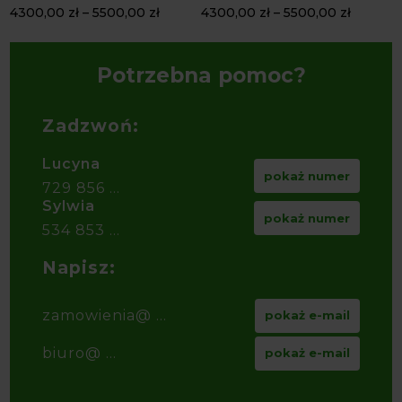
4300,00
zł
–
5500,00
zł
4300,00
zł
–
5500,00
zł
4
Potrzebna pomoc?
Zadzwoń:
Lucyna
pokaż numer
729 856 ...
Sylwia
pokaż numer
534 853 ...
Napisz:
zamowienia@ ...
pokaż e-mail
biuro@ ...
pokaż e-mail