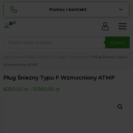
Pomoc i kontakt
0
Skontaktuj się z nami:
Wyszukiwarka
Lucyna
produktów
SZUKAJ
pokaż numer
729 856 ...
Sylwia
Agrol Sklep
Sklep
Pługi Do Śniegu / Odśnieżarki
Pług Śnieżny Typu F
pokaż numer
534 853 ...
Wzmocniony ATMP
zamowienia@ ...
pokaż e-mail
Pług Śnieżny Typu F Wzmocniony ATMP
biuro@ ...
pokaż e-mail
8250,00
zł
–
10360,00
zł
Biuro obsługi klienta czynne Pn-Sb: 8:00 – 20:00