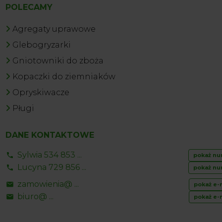
POLECAMY
Agregaty uprawowe
Glebogryzarki
Gniotowniki do zboża
Kopaczki do ziemniaków
Opryskiwacze
Pługi
DANE KONTAKTOWE
Sylwia 534 853 ...
pokaż nu
Lucyna 729 856 ...
pokaż nu
zamowienia@ ...
pokaż e-
biuro@ ...
pokaż e-