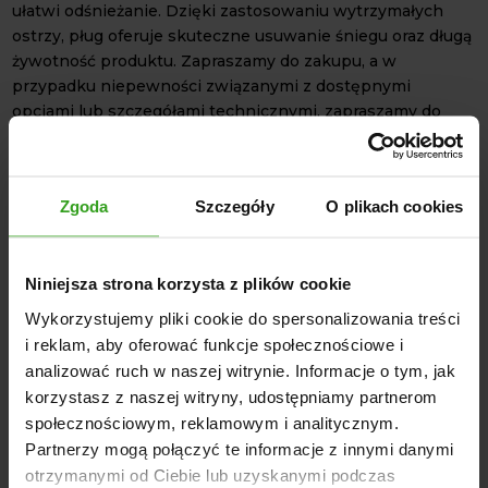
ułatwi odśnieżanie. Dzięki zastosowaniu wytrzymałych
ostrzy, pług oferuje skuteczne usuwanie śniegu oraz długą
żywotność produktu. Zapraszamy do zakupu, a w
przypadku niepewności związanymi z dostępnymi
opcjami lub szczegółami technicznymi, zapraszamy do
kontaktu.
SPECYFIKACJA TECHNICZNA
Model produktu: Pług śnieżny typu F wzmocniony
Zgoda
Szczegóły
O plikach cookies
Typ lemiesza: Gumowy typ "kostka" wzmocniony
kordem
Niniejsza strona korzysta z plików cookie
Sterowanie: Śruba rzymska lub siłownik hydrauliczny
Mocowanie: Euroramka
Wykorzystujemy pliki cookie do spersonalizowania treści
Kopiowanie terenu: Tak
i reklam, aby oferować funkcje społecznościowe i
analizować ruch w naszej witrynie. Informacje o tym, jak
Światła obrysowe: W standardzie
korzystasz z naszej witryny, udostępniamy partnerom
OPCJE DODATKOWE
społecznościowym, reklamowym i analitycznym.
Partnerzy mogą połączyć te informacje z innymi danymi
Sterowanie hydrauliczne (1 lub 2 siłowniki)
otrzymanymi od Ciebie lub uzyskanymi podczas