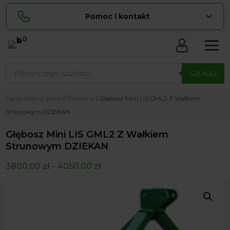
Pomoc i kontakt
0
Skontaktuj się z nami:
Wyszukiwarka
Sylwia
produktów
SZUKAJ
pokaż numer
534 853 ...
Lucyna
Agrol Sklep
Sklep
Polecane
Głębosz Mini LIS GML2 Z Wałkiem
pokaż numer
729 856 ...
Strunowym DZIEKAN
zamowienia@ ...
pokaż e-mail
Głębosz Mini LIS GML2 Z Wałkiem
biuro@ ...
pokaż e-mail
Strunowym DZIEKAN
3800,00
zł
–
4050,00
zł
Biuro obsługi klienta czynne Pn-Sb: 8:00 – 20:00