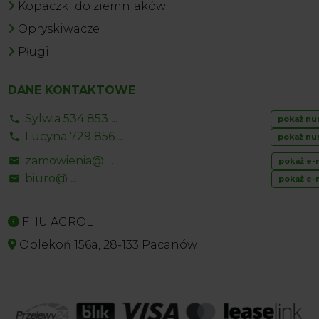
Kopaczki do ziemniaków
Opryskiwacze
Pługi
DANE KONTAKTOWE
Sylwia 534 853 ...
pokaż nu
Lucyna 729 856 ...
pokaż nu
zamowienia@ ...
pokaż e-
biuro@ ...
pokaż e-
FHU AGROL
Oblekoń 156a, 28-133 Pacanów