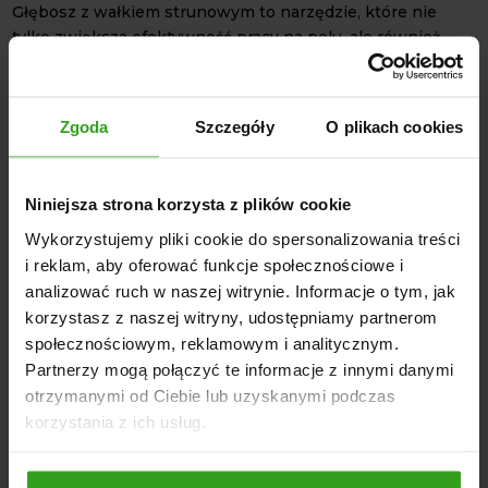
Głębosz z wałkiem strunowym to narzędzie, które nie
tylko zwiększa efektywność pracy na polu, ale również
przyczynia się do poprawy struktury gleby i lepszych
plonów. To inwestycja, która pozwala optymalizować
procesy uprawy. W naszej ofercie znajdziesz również
Zgoda
Szczegóły
O plikach cookies
głębosz MINI LIS GML1
oraz GML3.
DANE TECHNICZNE
Głębokość pracy: Do 50 cm
Niniejsza strona korzysta z plików cookie
Regulacja głębokości: Mechaniczna, obustronne blokady
Wykorzystujemy pliki cookie do spersonalizowania treści
na śruby
i reklam, aby oferować funkcje społecznościowe i
Wał: Strunowy zębaty, wzmacniany pełnymi
analizować ruch w naszej witrynie. Informacje o tym, jak
przetłaczanymi talerzami
korzystasz z naszej witryny, udostępniamy partnerom
społecznościowym, reklamowym i analitycznym.
Średnica wału: 320 mm
Partnerzy mogą połączyć te informacje z innymi danymi
Konstrukcja ramy: Śrutowana i malowana proszkowo
otrzymanymi od Ciebie lub uzyskanymi podczas
korzystania z ich usług.
NASI KLIENCI WYBIERALI RÓWNIEŻ