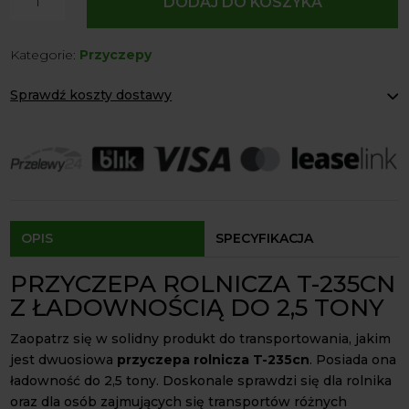
DODAJ DO KOSZYKA
Dwuosiowa
przyczepa
Kategorie:
Przyczepy
rolnicza
T-
Sprawdź koszty dostawy
235cn
z
Paczkomaty Inpost:
od 12 zł
kiprem
Kurier:
od 20 zł
Agrol transport:
200 zł
2,5t
Agrol transport gabaryty:
ustalane indywidualnie
Odbiór osobisty:
Oblekoń 156a, 28-133 Pacanów
Dostępność form dostawy i ceny uzależniona od produktu.
OPIS
SPECYFIKACJA
PRZYCZEPA ROLNICZA T-235CN
Z ŁADOWNOŚCIĄ DO 2,5 TONY
Zaopatrz się w solidny produkt do transportowania, jakim
jest dwuosiowa
przyczepa rolnicza T-235cn
. Posiada ona
ładowność do 2,5 tony. Doskonale sprawdzi się dla rolnika
oraz dla osób zajmujących się transportów różnych