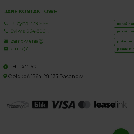
DANE KONTAKTOWE
Lucyna 729 856 ...
pokaż nu
Sylwia 534 853 ...
pokaż nu
zamowienia@ ...
pokaż e-
biuro@ ...
pokaż e-
FHU AGROL
Oblekoń 156a, 28-133 Pacanów