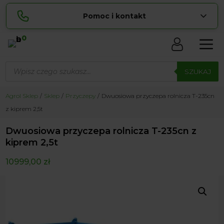
Pomoc i kontakt
0
Skontaktuj się z nami:
Wyszukiwarka
Sylwia
produktów
SZUKAJ
pokaż numer
534 853 ...
Lucyna
Agrol Sklep
Sklep
Przyczepy
Dwuosiowa przyczepa rolnicza T-235cn
pokaż numer
729 856 ...
z kiprem 2,5t
zamowienia@ ...
pokaż e-mail
Dwuosiowa przyczepa rolnicza T-235cn z
biuro@ ...
pokaż e-mail
kiprem 2,5t
10999,00
zł
Biuro obsługi klienta czynne Pn-Sb: 8:00 – 20:00