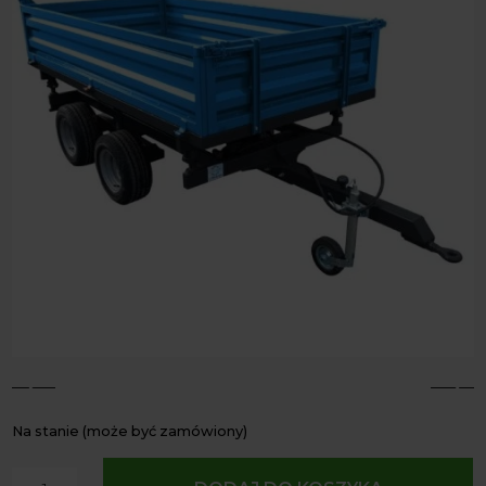
4
5
Na stanie (może być zamówiony)
ilość