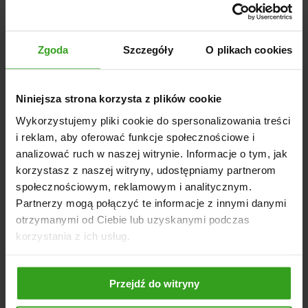
Szerokość całkowita: 125 cm
Długość całkowita: 233 cm
Zgoda
Szczegóły
O plikach cookies
Wysokość od podłoża: 110 cm
Rozmiar skrzyni ładunkowej: 228 x 118 x 30 cm
(wewnętrzne)
Niniejsza strona korzysta z plików cookie
Wyposażenie: Koło podporowe, oświetlenie
Wykorzystujemy pliki cookie do spersonalizowania treści
Rozmiar opon: 20 x 10-8
i reklam, aby oferować funkcje społecznościowe i
Mechanizm kiprowania: Hydrauliczne, na trzy strony
analizować ruch w naszej witrynie. Informacje o tym, jak
Kolor: RAL9005 (czarny) + RAL5015 (niebieski)
korzystasz z naszej witryny, udostępniamy partnerom
Homologacja: Brak homologacji
społecznościowym, reklamowym i analitycznym.
Partnerzy mogą połączyć te informacje z innymi danymi
otrzymanymi od Ciebie lub uzyskanymi podczas
korzystania z ich usług.
NASI KLIENCI WYBIERALI RÓWNIEŻ
Przejdź do witryny