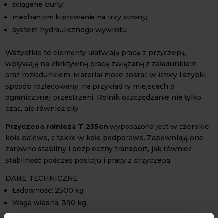
ściągane burty;
mechanizm kiprowania na trzy strony;
system hydraulicznego wywrotu;
Wszystkie te elementy ułatwiają pracę z przyczepą,
wpływają na efektywną pracę związaną z załadunkiem
oraz rozładunkiem. Materiał może zostać w łatwy i szybki
sposób rozładowany, na przykład w miejscach o
ograniczonej przestrzeni. Rolnik oszczędzanie nie tylko
czas, ale również siły.
Przyczepa rolnicza T-235cn
wyposażona jest w szerokie
koła balowe, a także w koła podporowe. Zapewniają one
zarówno stabilny i bezpieczny transport, jak również
stabilność podczas postoju i pracy z przyczepą.
DANE TECHNICZNE
Ładowność: 2500 kg
Waga własna: 390 kg
Wysokość burt: 37 cm