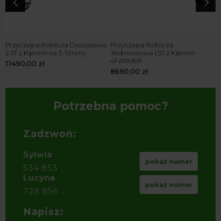
4
5
Przyczepa Rolnicza Dwuosiowa
Przyczepa Rolnicza
P
2.5T z Kiprem na 3-Strony
Jednoosiowa 1.5T z Kiprem
J
4FARMER
4
11490,00
zł
8690,00
zł
8
Potrzebna pomoc?
Zadzwoń:
Sylwia
pokaż numer
534 853 ...
Lucyna
pokaż numer
729 856 ...
Napisz: