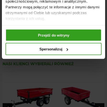
społecznościowym, reklamowym i analitycznym.
Partnerzy mogą połączyć te informacje z innymi danymi
Podsumowanie
otrzymanymi od Ciebie lub uzyskanymi podczas
korzystania z ich usług.
Przyczepa PTW 21T to doskonały wybór dla każdego, kto
potrzebuje niezawodnego i wszechstronnego rozwiązania
transportowego. Dzięki innowacyjnym rozwiązaniom
Przejdź do witryny
technicznym i bogatemu wyposażeniu, spełni ona
oczekiwania zarówno profesjonalistów, jak i
indywidualnych użytkowników.
Spersonalizuj
NASI KLIENCI WYBIERALI RÓWNIEŻ