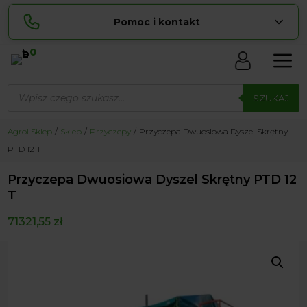
Pomoc i kontakt
0
Skontaktuj się z nami:
Wyszukiwarka
Lucyna
produktów
SZUKAJ
pokaż numer
729 856 ...
Sylwia
Agrol Sklep
Sklep
Przyczepy
Przyczepa Dwuosiowa Dyszel Skrętny
pokaż numer
534 853 ...
PTD 12 T
zamowienia@ ...
pokaż e-mail
Przyczepa Dwuosiowa Dyszel Skrętny PTD 12
biuro@ ...
pokaż e-mail
T
71321,55
zł
Biuro obsługi klienta czynne Pn-Sb: 8:00 – 20:00