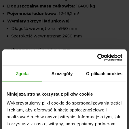
Dopuszczalna masa całkowita:
16400 kg
Pojemność ładunkowa:
12-19,2 m³
Wymiary skrzyni ładunkowej:
Długość wewnętrzna: 4950 mm
Szerokość wewnętrzna: 2450 mm
Gabaryty:
6550/2550/2150 mm
Zawieszenie:
Resory paraboliczne
Minimalne zapotrzebowanie mocy ciągnika:
85 KM
Zgoda
Szczegóły
O plikach cookies
Opcje dodatkowe
Jeśli chcesz jeszcze bardziej zwiększyć funkcjonalność
Niniejsza strona korzysta z plików cookie
swojej przyczepy, Techmont oferuje szereg opcji
dodatkowych, takich jak:
Wykorzystujemy pliki cookie do spersonalizowania treści
i reklam, aby oferować funkcje społecznościowe i
Plandeka ze stelażem mocującym
analizować ruch w naszej witrynie. Informacje o tym, jak
Automatyczny tylny zaczep
korzystasz z naszej witryny, udostępniamy partnerom
Koło zapasowe z mocowaniem