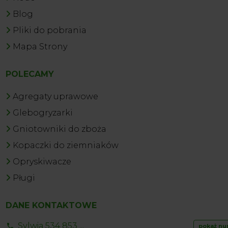
Blog
Pliki do pobrania
Mapa Strony
POLECAMY
Agregaty uprawowe
Glebogryzarki
Gniotowniki do zboża
Kopaczki do ziemniaków
Opryskiwacze
Pługi
DANE KONTAKTOWE
Sylwia 534 853 ...
pokaż nu