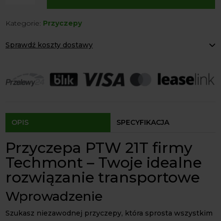
Przyczepa
Dwuosiowa
Kategorie:
Przyczepy
Dyszel
Skrętny
Sprawdź koszty dostawy
PTD
12
Paczkomaty Inpost:
od 12 zł
T
Kurier:
od 20 zł
Agrol transport:
200 zł
Agrol transport gabaryty:
ustalane indywidualnie
Odbiór osobisty:
Oblekoń 156a, 28-133 Pacanów
Dostępność form dostawy i ceny uzależniona od produktu.
OPIS
SPECYFIKACJA
Przyczepa PTW 21T firmy
Techmont – Twoje idealne
rozwiązanie transportowe
Wprowadzenie
Szukasz niezawodnej przyczepy, która sprosta wszystkim